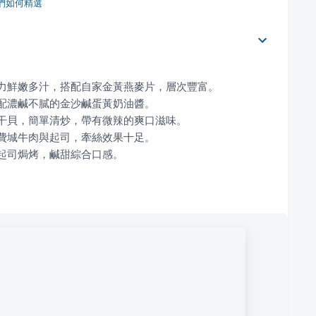
們如何精選
配起司焗烤，鹹甜綜合口感。