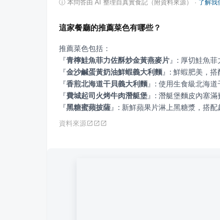
ⓘ
本問答由 AI 整理自真實食記（附資料來源）
·
了解我
這家餐廳的推薦菜色有哪些？
『
青檸鮭魚菲力佐酥炒金黃燕麥片
』
『
金沙鹹蛋黃奶油鮮蝦義大利麵
』
『
香煎北海道干貝義大利麵
』
『
費城起司火烤牛肉潛艇堡
』
『
黑糖蜜蘋披薩
』
: 新鮮蘋果片淋上黑糖漿，搭
資料來源