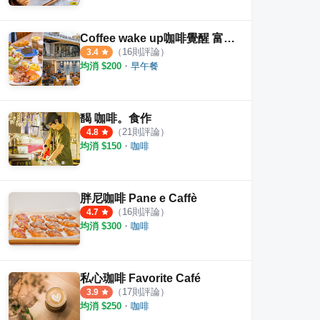
Coffee wake up咖啡覺醒 富國店
（
16
則評論）
3.4
均消 $
200
・
早午餐
馤 咖啡。食作
（
21
則評論）
4.8
均消 $
150
・
咖啡
Cafe 品．咖啡
Kingmauii Coffee 金茂宜咖啡 文
魯克
胖尼咖啡 Pane e Caffè
（
16
則評論）
4.7
論
·
17
則評論
4.9
4.2
均消 $
300
・
咖啡
私心珈啡 Favorite Café
（
17
則評論）
3.9
均消 $
250
・
咖啡