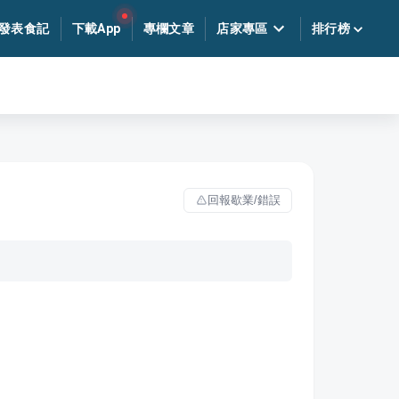
發表食記
下載App
專欄文章
店家專區
排行榜
回報歇業/錯誤