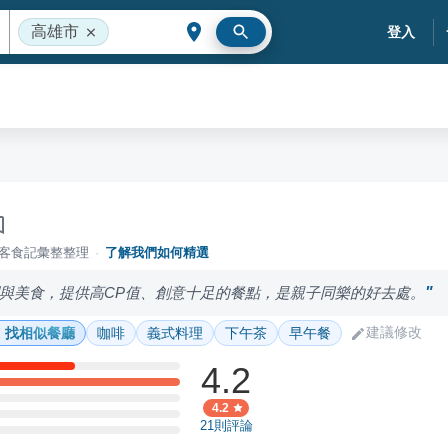
高雄市
登入
落客食記彙整整理
·
了解我們如何精選
與美食，提供高CP值、創意十足的餐點，是親子同樂的好去處。
建議修改
找相似餐廳
咖啡
義式料理
下午茶
早午餐
4.2
4.2
21
則評論