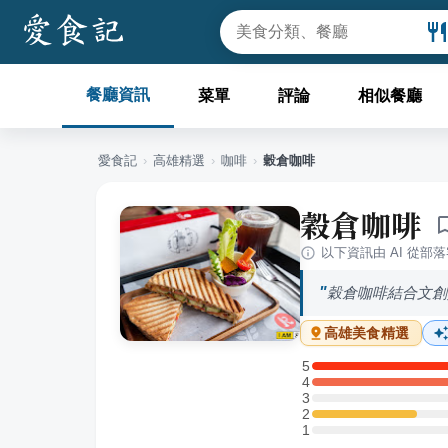
餐廳資訊
菜單
評論
相似餐廳
愛食記
›
高雄
精選
›
咖啡
›
穀倉咖啡
穀倉咖啡
以下資訊由 AI 從部
穀倉咖啡結合文創
高雄
美食精選
5
5 星：2 則評論
4
4 星：3 則評論
3
3 星：0 則評論
2
2 星：1 則評論
1
1 星：0 則評論