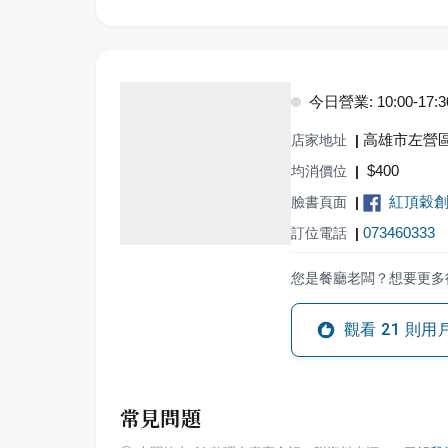
今日營業: 10:00-17:3
高雄市左營區
店家地址
|
$
400
均消價位
|
紅頂穀創 Re
臉書頁面
|
073460333
訂位電話
|
您是餐廳老闆？想要更多
觀看
21
則用
常見問題