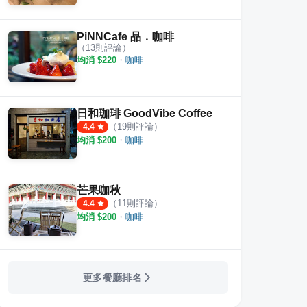
PiNNCafe 品．咖啡
（
13
則評論）
均消 $
220
・
咖啡
日和珈琲 GoodVibe Coffee
（
19
則評論）
4.4
均消 $
200
・
咖啡
芒果咖秋
（
11
則評論）
4.4
均消 $
200
・
咖啡
更多餐廳排名