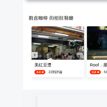
穀倉咖啡 的相似餐廳
谷 富民店
美紅豆漿
Roof．
評論
·
22
則評論
·
5
4.4
4.4