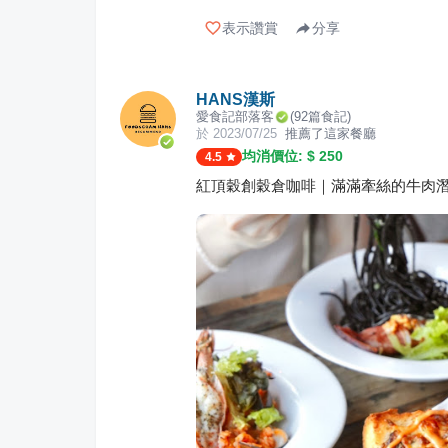
表示讚賞
分享
HANS漢斯
愛食記部落客
(
92
篇食記)
於
2023/07/25
推薦了這家餐廳
均消價位: $
250
4.5
紅頂穀創穀倉咖啡｜滿滿牽絲的牛肉