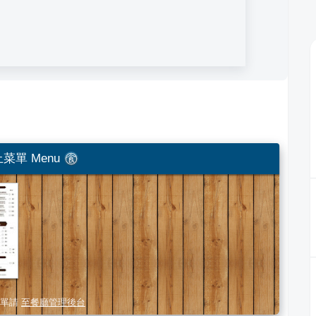
菜單 Menu
單請
至餐廳管理後台