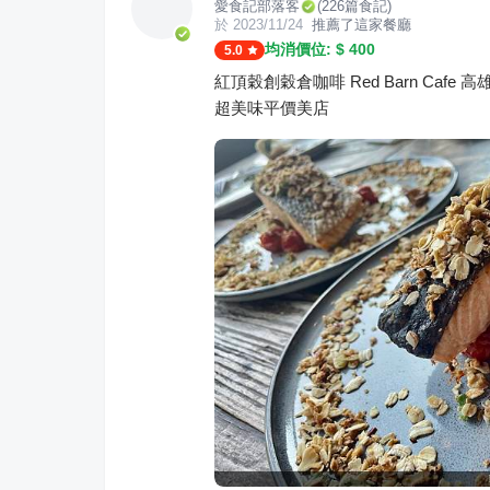
愛食記部落客
(
226
篇食記)
於
2023/11/24
推薦了這家餐廳
均消價位: $
400
5.0
紅頂穀創穀倉咖啡 Red Barn Ca
超美味平價美店