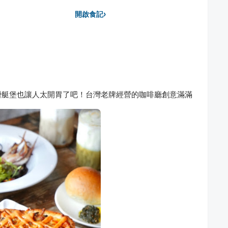
›
開啟食記
潛艇堡也讓人太開胃了吧！台灣老牌經營的咖啡廳創意滿滿