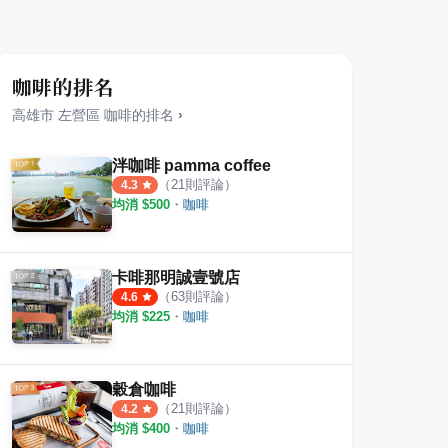
咖啡的排名
高雄市
左營區
咖啡
的排名
›
泮咖啡 pamma coffee
（
21
則評論）
4.3
均消 $
500
・
咖啡
卡啡那明誠壹號店
（
63
則評論）
4.6
均消 $
225
・
咖啡
穀倉咖啡
（
21
則評論）
4.2
均消 $
400
・
咖啡