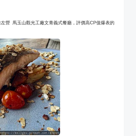
fe 高雄左營 馬玉山觀光工廠文青義式餐廳，評價高CP值爆表的