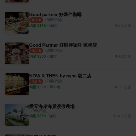
Good partner 好夥伴咖啡
（
56
則評論）
4.3
均消 $
150
・
咖啡
5.67公里
Good Partner 好夥伴咖啡 巨蛋店
（
38
則評論）
4.1
均消 $
300
・
咖啡
4.61公里
NOW & THEN by nybc 駁二店
（
74
則評論）
4.2
均消 $
330
・
早午餐
1.15公里
愛琴海岸海景渡假農場
（
9
則評論）
均消 $
260
・
咖啡
14.56公里