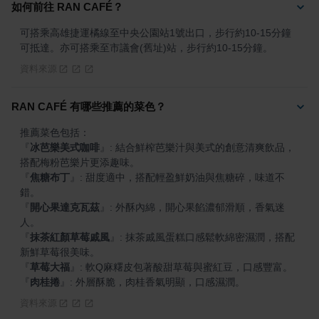
如何前往 RAN CAFÉ？
可搭乘高雄捷運橘線至中央公園站1號出口，步行約10-15分鐘
可抵達。亦可搭乘至市議會(舊址)站，步行約10-15分鐘。
資料來源
RAN CAFÉ 有哪些推薦的菜色？
『
冰芭樂美式咖啡
』
: 結合鮮榨芭樂汁與美式的創意清爽飲品，
『
焦糖布丁
』
: 甜度適中，搭配輕盈鮮奶油與焦糖碎，味道不
『
開心果達克瓦茲
』
: 外酥內綿，開心果餡濃郁滑順，香氣迷
『
抹茶紅顏草莓戚風
』
: 抹茶戚風蛋糕口感鬆軟綿密濕潤，搭配
『
草莓大福
』
『
肉桂捲
』
: 外層酥脆，肉桂香氣明顯，口感濕潤。
資料來源