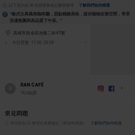
以下資訊由 AI 從部落客食記彙整整理
·
了解我們如何精選
“
歐式古典風格咖啡廳，甜點精緻美味，提供寵物友善空間，享受
浪漫氛圍與高品質下午茶。
”
高雄市前金區光復二街47號
今日營業: 11:00-20:00
RAN CAFÉ
R
763
個讚
常見問題
ⓘ
本問答由 AI 整理自真實食記（附資料來源）
·
了解我們如何精選