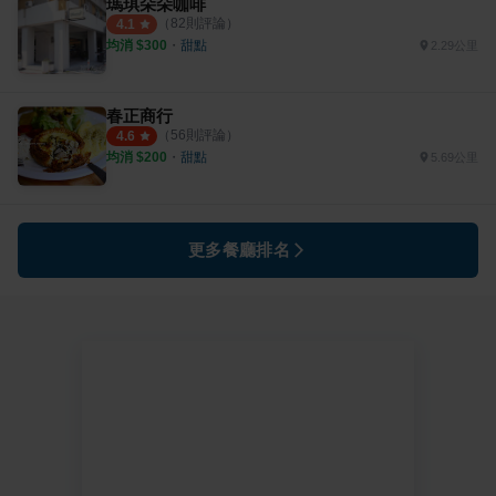
瑪琪朵朵咖啡
（
82
則評論）
4.1
均消 $
300
・
甜點
2.29公里
春正商行
（
56
則評論）
4.6
均消 $
200
・
甜點
5.69公里
更多餐廳排名