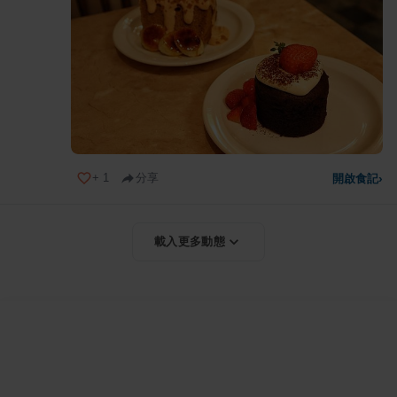
+
1
分享
開啟食記
›
載入更多動態