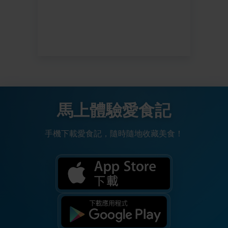
馬上體驗愛食記
手機下載愛食記，隨時隨地收藏美食！