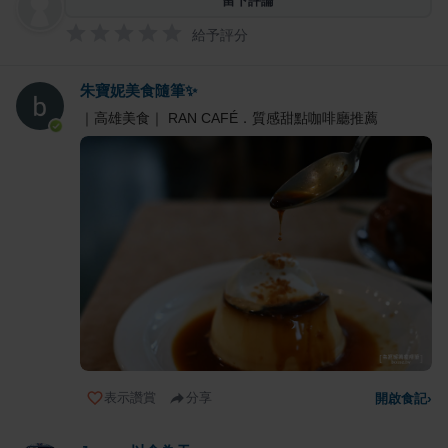
留下評論
給予評分
朱寶妮美食隨筆✨
｜高雄美食｜ RAN CAFÉ．質感甜點咖啡廳推薦
表示讚賞
分享
開啟食記
›