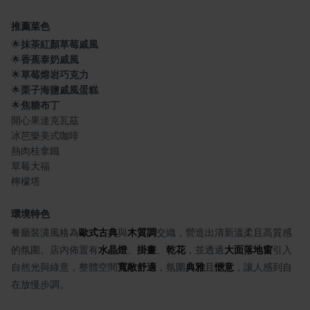
推薦菜色
🌟
抹茶紅顏草莓戚風
🌟
香蕉泰奶戚風
🌟
草莓熔岩巧克力
🌟
栗子海鹽戚風蛋糕
🌟
焦糖布丁
開心果達克瓦茲
冰芭樂美式咖啡
熱肉桂拿鐵
草莓大福
檸檬塔
環境特色
餐廳裝潢風格為
歐式古典
與
木質調
交織，營造出清新溫柔且高質感
的氛圍。店內佈置有
水晶燈
、
掛畫
、
乾花
，並透過
大面落地窗
引入
自然光與綠意，整體空間
寬敞舒適
，氛圍
典雅
且
愜意
，讓人感到自
在放慢步調。