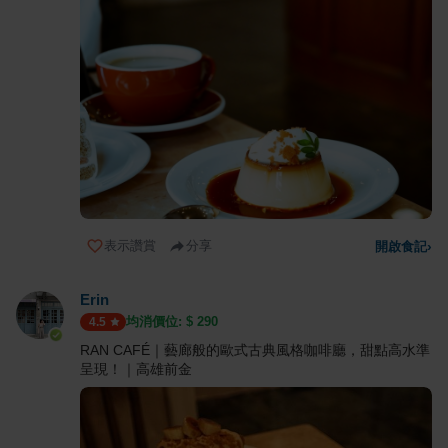
表示讚賞
分享
開啟食記
›
Erin
均消價位: $
290
4.5
RAN CAFÉ｜藝廊般的歐式古典風格咖啡廳，甜點高水準
呈現！｜高雄前金