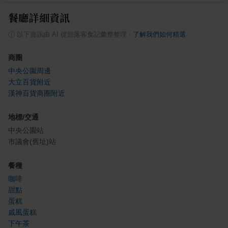
餐廳詳細資訊
ⓘ
以下資訊由 AI 從部落客食記彙整整理
·
了解我們如何精選
商圈
中央公園周邊
大立百貨附近
漢神百貨商圈附近
地標/交通
中央公園站
市議會(舊址)站
餐種
咖啡
甜點
蛋糕
戚風蛋糕
下午茶