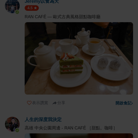
Jeremy以食為天
4.5
RAN CAFÉ — 歐式古典風格甜點咖啡廳
表示讚賞
分享
開啟食記
›
人生的深度我決定
高雄 中央公園周邊 - RAN CAFÉ ［甜點。咖啡］