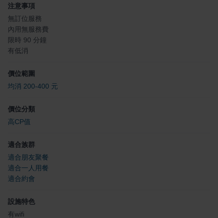
注意事項
無訂位服務
內用無服務費
限時 90 分鐘
有低消
價位範圍
均消 200-400 元
價位分類
高CP值
適合族群
適合朋友聚餐
適合一人用餐
適合約會
設施特色
有wifi