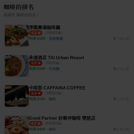
咖啡的排名
›
高雄市
咖啡
的排名
淨園農場咖啡廳
（
19
則評論）
4.3
均消 $
500
・
景觀餐廳
7.06公里
承億酒店 TAI Urban Resort
（
5
則評論）
5.0
均消 $
500
・
牛肉麵
1.73公里
卡啡那 CAFFAINA COFFEE
（
29
則評論）
4.4
均消 $
150
・
咖啡
3.17公里
Good Partner 好夥伴咖啡 雙慈店
（
64
則評論）
4.2
均消 $
400
・
咖啡
6.39公里