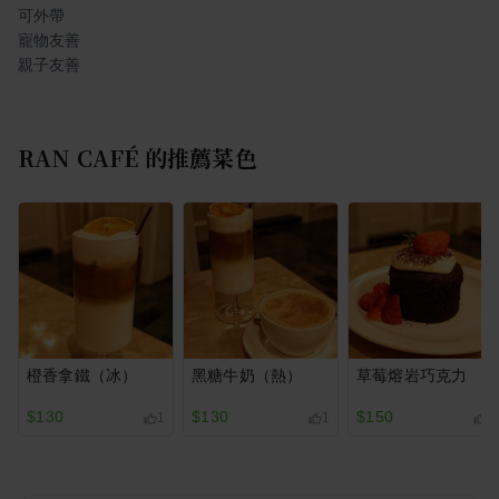
可外帶
寵物友善
親子友善
RAN CAFÉ
的推薦菜色
橙香拿鐵（冰）
黑糖牛奶（熱）
草莓熔岩巧克力
$130
$130
$150
1
1
2