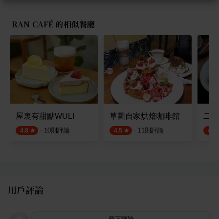
RAN CAFÉ 的相似餐廳
屋裏有甜點WULI
草圖自家烘焙咖啡館
二雄
·
10
則評論
·
11
則評論
4.8
4.5
4.5
用戶評論