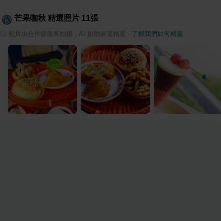
芒果咖秋
精選照片
11
張
ⓘ
照片由合作部落客拍攝，AI 協助篩選精選
·
了解我們如何精選