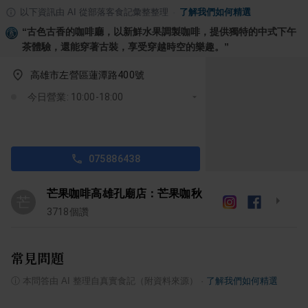
以下資訊由 AI 從部落客食記彙整整理
·
了解我們如何精選
“
古色古香的咖啡廳，以新鮮水果調製咖啡，提供獨特的中式下午
茶體驗，還能穿著古裝，享受穿越時空的樂趣。
”
高雄市左營區蓮潭路400號
今日營業: 10:00-18:00
075886438
芒果咖啡高雄孔廟店：芒果咖秋
芒
3718
個讚
常見問題
ⓘ
本問答由 AI 整理自真實食記（附資料來源）
·
了解我們如何精選