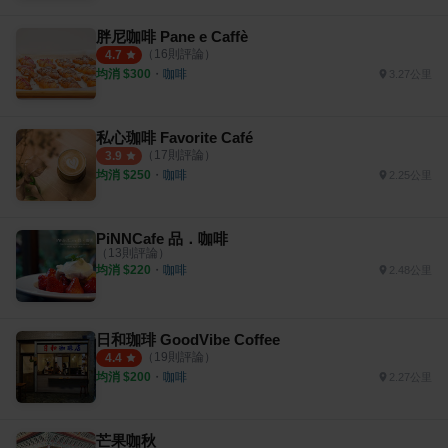
胖尼咖啡 Pane e Caffè
（
16
則評論）
4.7
均消 $
300
・
咖啡
3.27公里
私心珈啡 Favorite Café
（
17
則評論）
3.9
均消 $
250
・
咖啡
2.25公里
PiNNCafe 品．咖啡
（
13
則評論）
均消 $
220
・
咖啡
2.48公里
日和珈琲 GoodVibe Coffee
（
19
則評論）
4.4
均消 $
200
・
咖啡
2.27公里
芒果咖秋