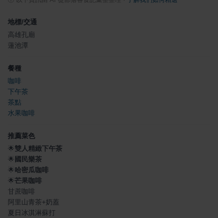
地標/交通
高雄孔廟
蓮池潭
餐種
咖啡
下午茶
茶點
水果咖啡
推薦菜色
🌟
雙人精緻下午茶
🌟
國民樂茶
🌟
哈密瓜咖啡
🌟
芒果咖啡
甘蔗咖啡
阿里山青茶+奶蓋
夏日冰淇淋蘇打