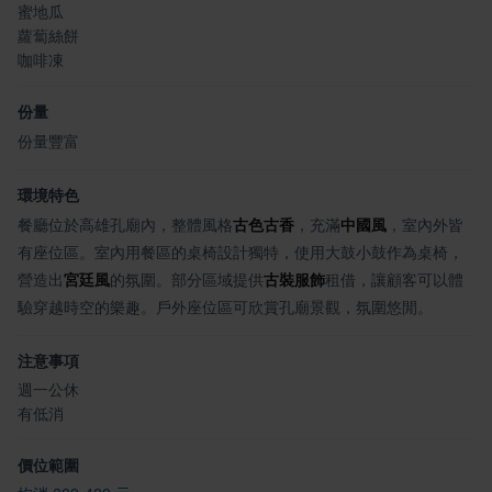
蜜地瓜
蘿蔔絲餅
咖啡凍
份量
份量豐富
環境特色
餐廳位於高雄孔廟內，整體風格
古色古香
，充滿
中國風
，室內外皆
有座位區。室內用餐區的桌椅設計獨特，使用大鼓小鼓作為桌椅，
營造出
宮廷風
的氛圍。部分區域提供
古裝服飾
租借，讓顧客可以體
驗穿越時空的樂趣。戶外座位區可欣賞孔廟景觀，氛圍悠閒。
注意事項
週一公休
有低消
價位範圍