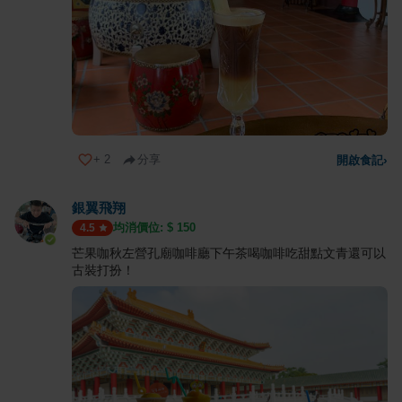
+
2
分享
開啟食記
›
銀翼飛翔
均消價位: $
150
4.5
芒果咖秋左營孔廟咖啡廳下午茶喝咖啡吃甜點文青還可以
古裝打扮！