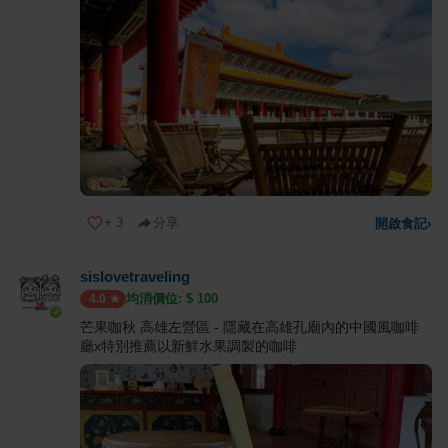
+
3
分享
開啟食記
›
sislovetraveling
均消價位: $
100
4.0
芒果咖秋 高雄左營區 - 隱藏在高雄孔廟內的中國風咖啡
廳x特別推薦以新鮮水果調製的咖啡