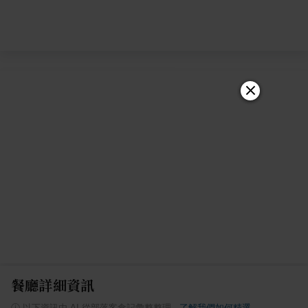
餐廳詳細資訊
ⓘ
以下資訊由 AI 從部落客食記彙整整理
·
了解我們如何精選