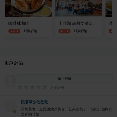
咖啡林咖啡
卡啡那 高雄文濱店
泮咖啡
·
13
則評論
·
11
則評論
4.0
4.2
4.3
用戶評論
留下評論
給予評分
跟著華少吃吃吃
高雄美食／左營蓮池潭美食「芒果咖秋」 高雄孔廟內的
文青咖啡館