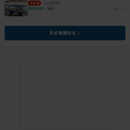
（
11
則評論）
4.4
均消 $
200
・
咖啡
0公尺
更多餐廳排名