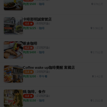
均消 $
500
・
咖啡
678公尺
卡啡那明誠壹號店
（
63
則評論）
4.6
均消 $
225
・
咖啡
3.36公里
穀倉咖啡
（
21
則評論）
4.2
均消 $
400
・
咖啡
2.71公里
Coffee wake up咖啡覺醒 富國店
（
16
則評論）
3.4
均消 $
200
・
早午餐
3.4公里
馤 咖啡。食作
（
21
則評論）
4.8
均消 $
150
・
咖啡
1.21公里