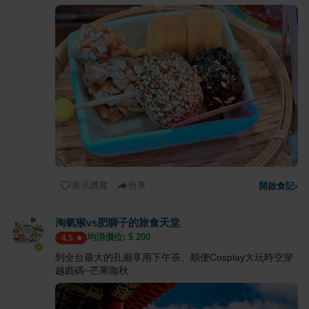
表示讚賞
分享
開啟食記
›
淘氣猴vs肥獅子的旅食天堂
均消價位: $
200
4.5
到全台最大的孔廟享用下午茶、順便Cosplay大玩時空穿
越戲碼~芒果咖秋