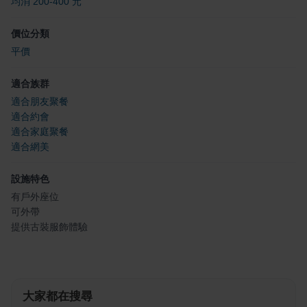
均消 200-400 元
價位分類
平價
適合族群
適合朋友聚餐
適合約會
適合家庭聚餐
適合網美
設施特色
有戶外座位
可外帶
提供古裝服飾體驗
大家都在搜尋