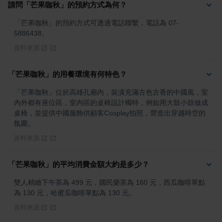
請問「芒果咖秋」的預約方式為何？
「芒果咖秋」的預約方式可透過電話聯繫，電話為 07-
5886438。
資料來源
「芒果咖秋」的用餐環境有何特色？
「芒果咖秋」位於高雄孔廟內，裝潢充滿古色古香的中國風，室
內外都有座位區，室內區的桌椅設計獨特，例如用大鼓小鼓做成
桌椅，並提供中國服飾供顧客Cosplay拍照，營造出穿越時空的
氛圍。
資料來源
「芒果咖秋」的平均消費金額大約是多少？
雙人精緻下午茶為 499 元，國民樂茶為 160 元，西瓜咖啡單點
為 130 元，哈蜜瓜咖啡單點為 130 元。
資料來源