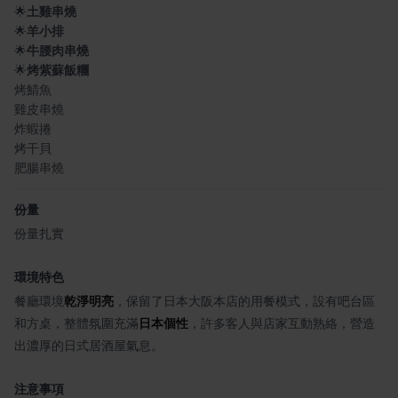
🌟
土雞串燒
🌟
羊小排
🌟
牛腰肉串燒
🌟
烤紫蘇飯糰
烤鯖魚
雞皮串燒
炸蝦捲
烤干貝
肥腸串燒
份量
份量扎實
環境特色
餐廳環境
乾淨明亮
，保留了日本大阪本店的用餐模式，設有吧台區
和方桌，整體氛圍充滿
日本個性
，許多客人與店家互動熟絡，營造
出濃厚的日式居酒屋氣息。
注意事項