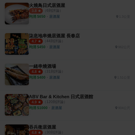
火燒鳥日式居酒屋
（
6
則評論）
3.8
均消 $
650
・
居酒屋
1.3公里
柒息地串燒居酒屋 長春店
（
44
則評論）
4.7
均消 $
450
・
居酒屋
962公尺
一緒串燒酒場
（
31
則評論）
4.8
均消 $
400
・
居酒屋
1.51公里
ABV Bar & Kitchen 日式居酒館
（
120
則評論）
4.9
均消 $
1000
・
居酒屋
904公尺
吞兵衛居酒屋
（
30
則評論）
4.8