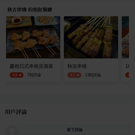
秋吉串燒 的相似餐廳
慶祝日式串燒居酒屋
秋吉串燒
10
·
7
則評論
·
13
則評論
4.9
4.1
4.6
用戶評論
留下評論