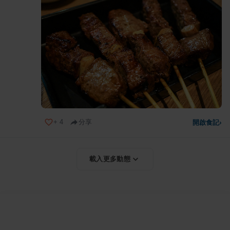
+
4
分享
開啟食記
›
載入更多動態