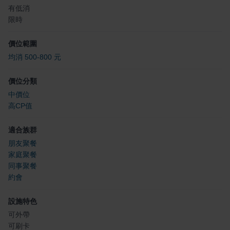
有低消
限時
價位範圍
均消 500-800 元
價位分類
中價位
高CP值
適合族群
朋友聚餐
家庭聚餐
同事聚餐
約會
設施特色
可外帶
可刷卡