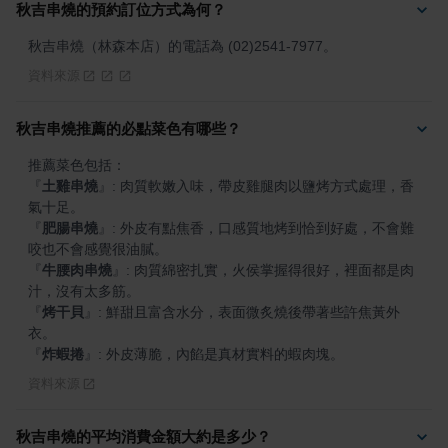
秋吉串燒的預約訂位方式為何？
秋吉串燒（林森本店）的電話為 (02)2541-7977。
資料來源
秋吉串燒推薦的必點菜色有哪些？
『
土雞串燒
』
: 肉質軟嫩入味，帶皮雞腿肉以鹽烤方式處理，香
『
肥腸串燒
』
: 外皮有點焦香，口感質地烤到恰到好處，不會難
『
牛腰肉串燒
』
: 肉質綿密扎實，火侯掌握得很好，裡面都是肉
『
烤干貝
』
: 鮮甜且富含水分，表面微炙燒後帶著些許焦黃外
『
炸蝦捲
』
: 外皮薄脆，內餡是真材實料的蝦肉塊。
資料來源
秋吉串燒的平均消費金額大約是多少？