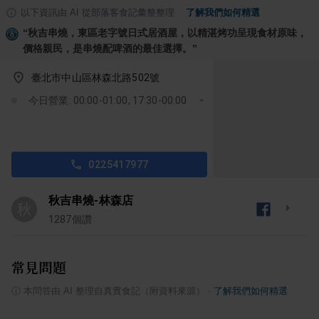
以下資訊由 AI 從部落客食記彙整整理
·
了解我們如何精選
“
秋吉串燒，東區老字號日式居酒屋，以精湛烤功呈現食材原味，
價格親民，是串燒配啤酒的最佳選擇。
”
臺北市中山區林森北路502號
今日營業: 00:00-01:00, 17:30-00:00
0225417977
秋吉串燒-林森店
秋
1287
個讚
常見問題
ⓘ
本問答由 AI 整理自真實食記（附資料來源）
·
了解我們如何精選