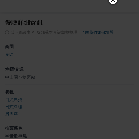
餐廳詳細資訊
ⓘ
以下資訊由 AI 從部落客食記彙整整理
·
了解我們如何精選
商圈
東區
地標/交通
中山國小捷運站
餐種
日式串燒
日式料理
居酒屋
推薦菜色
🌟
嫩雞串燒