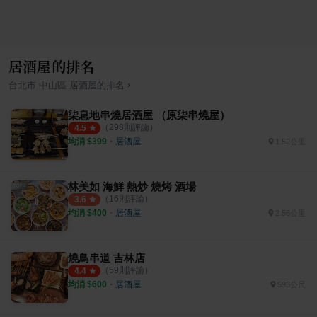
居酒屋的排名
›
台北市
中山區
居酒屋
的排名
柒息地串燒居酒屋 （原柒串燒屋）
（
298
則評論）
4.5
均消 $
399
・
居酒屋
1.52公里
林美如 海鮮 熱炒 燒烤 酒場
（
16
則評論）
3.6
均消 $
400
・
居酒屋
2.56公里
燒鳥串道 吉林店
（
59
則評論）
4.4
均消 $
600
・
居酒屋
593公尺