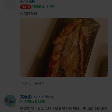
Avocado
均消價位: $
500
4.5
烤伺目魚肚
+
1
分享
寫食派Lexie's Blog
均消價位: $
1000
秋吉串燒，台北老牌串燒食材好烤功好，中山國小捷運美