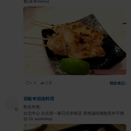
食(菜單menu)
+
8
分享
開啟食記
›
胡歐奇胡搞料理
秋吉串燒-
台北中山 台北第一家日式串燒店 道地滋味價格意外平價
@ Or workshop