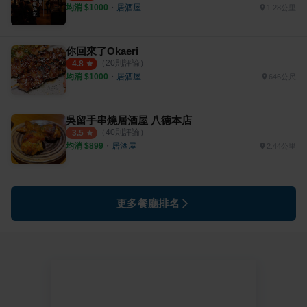
均消 $
1000
・
居酒屋
1.28公里
你回來了Okaeri
（
20
則評論）
4.8
均消 $
1000
・
居酒屋
646公尺
吳留手串燒居酒屋 八德本店
（
40
則評論）
3.5
均消 $
899
・
居酒屋
2.44公里
更多餐廳排名