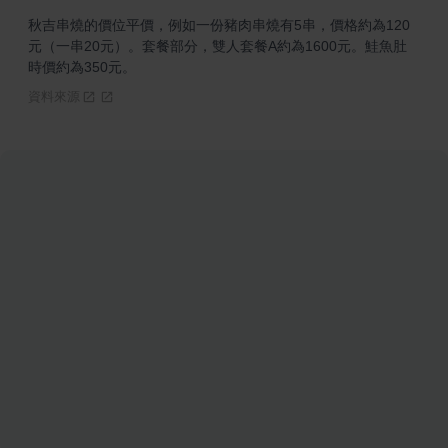
秋吉串燒的價位平價，例如一份豬肉串燒有5串，價格約為120
元（一串20元）。套餐部分，雙人套餐A約為1600元。鮭魚肚
時價約為350元。
資料來源