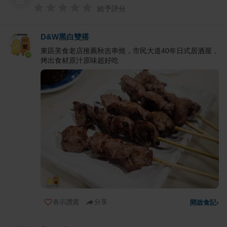
給予評分
D&W黑白雙搭
東區美食老店推薦秋吉串燒，市民大道40年日式居酒屋，
烤出食材原汁原味超好吃
表示讚賞
分享
開啟食記
›