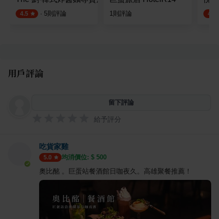
·
5
則評論
1
則評論
4.5
4.4
用戶評論
留下評論
給予評分
吃貨家雞
均消價位: $
500
5.0
奧比酩 。巨蛋站餐酒館日咖夜久。高雄聚餐推薦！