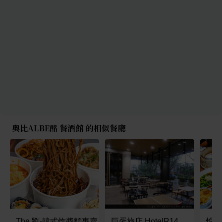
奧比ALBE酩 餐酒館 的相似餐廳
The 劉-韓式炸醬麵專賣店 高雄店
巨蛋旅店 HotelR14
悅香