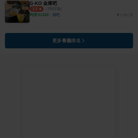
G-KO 金庫吧
（
3
則評論）
3.5
均消 $
1320
・
酒吧
1.59公里
更多餐廳排名