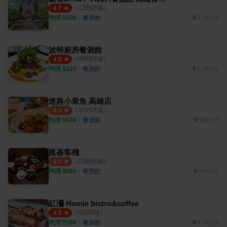
（
22
則評論）
4.7
均消 $
500
・
餐酒館
2.33公里
波特廚房餐酒館
（
44
則評論）
4.5
均消 $
520
・
餐酒館
1.14公里
迷路小章魚 高雄店
（
35
則評論）
4.0
均消 $
500
・
餐酒館
998公尺
崑崙客棧
（
23
則評論）
4.2
均消 $
500
・
餐酒館
859公尺
紅瀰 Homie bistro&coffee
（
4
則評論）
4.5
均消 $
500
・
餐酒館
5.24公里