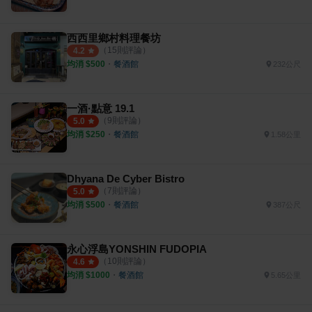
西西里鄉村料理餐坊
（
15
則評論）
4.2
均消 $
500
・
餐酒館
232公尺
一酒·點意 19.1
（
9
則評論）
5.0
均消 $
250
・
餐酒館
1.58公里
Dhyana De Cyber Bistro
（
7
則評論）
5.0
均消 $
500
・
餐酒館
387公尺
永心浮島YONSHIN FUDOPIA
（
10
則評論）
4.6
均消 $
1000
・
餐酒館
5.65公里