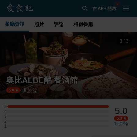
在 APP 開啟
餐廳資訊
照片
評論
相似餐廳
1
/
3
奧比ALBE酩 餐酒館
1
則評論
·
5.0
5
5.0
5 星：1 則評論
4
4 星：0 則評論
3
3 星：0 則評論
5.0
2
2 星：0 則評論
1
則評論
1
1 星：0 則評論