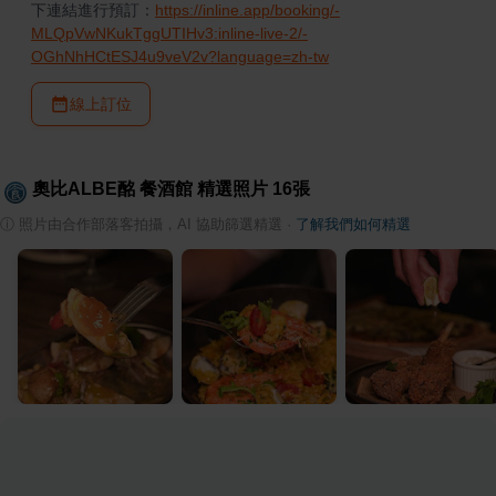
下連結進行預訂：
https://inline.app/booking/-
MLQpVwNKukTggUTIHv3:inline-live-2/-
OGhNhHCtESJ4u9veV2v?language=zh-tw
線上訂位
奧比ALBE酩 餐酒館
精選照片
16
張
ⓘ
照片由合作部落客拍攝，AI 協助篩選精選
·
了解我們如何精選