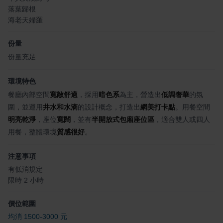
落葉歸根
海老天婦羅
份量
份量充足
環境特色
餐廳內部空間
寬敞舒適
，採用
暗色系
為主，營造出
低調奢華
的氛
圍，並運用
井水和水滴
的設計概念，打造出
網美打卡點
。用餐空間
明亮乾淨
，座位
寬闊
，並有
半開放式包廂座位區
，適合雙人或四人
用餐，整體環境
質感很好
。
注意事項
有低消規定
限時 2 小時
價位範圍
均消 1500-3000 元