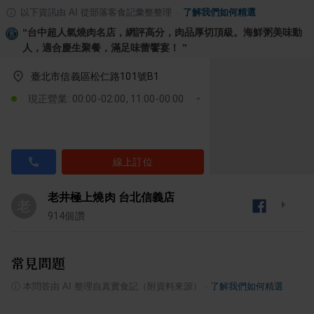
以下資訊由 AI 從部落客食記彙整整理
·
了解我們如何精選
“
台中超人氣燒肉名店，網評高分，肉品厚切頂級。海鮮粥美味動
人，適合慶生聚餐，滿足味蕾饗宴！
”
臺北市信義區松仁路101號B1
現正營業: 00:00-02:00, 11:00-00:00
線上訂位
老井極上燒肉 台北信義店
老
914
個讚
常見問題
ⓘ
本問答由 AI 整理自真實食記（附資料來源）
·
了解我們如何精選