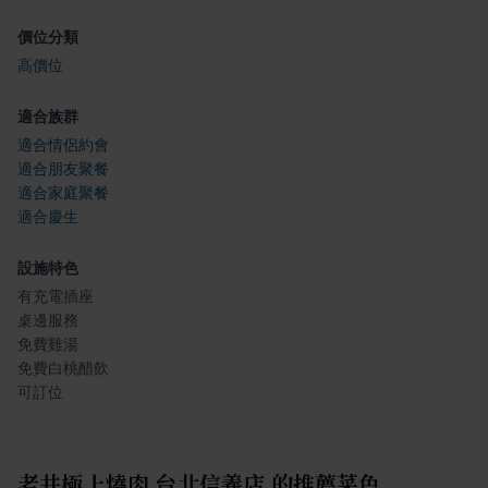
價位分類
高價位
適合族群
適合情侶約會
適合朋友聚餐
適合家庭聚餐
適合慶生
設施特色
有充電插座
桌邊服務
免費雞湯
免費白桃醋飲
可訂位
老井極上燒肉 台北信義店
的推薦菜色