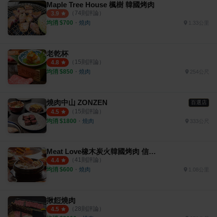
Maple Tree House 楓樹 韓國烤肉
（
74
則評論）
3.9
均消 $
700
・
燒肉
1.33公里
老乾杯
（
15
則評論）
4.8
均消 $
850
・
燒肉
254公尺
燒肉中山 ZONZEN
百選店
（
15
則評論）
4.5
均消 $
1800
・
燒肉
333公尺
Meat Love橡木炭火韓國烤肉 信義店
（
41
則評論）
4.4
均消 $
600
・
燒肉
1.08公里
揪餖燒肉
（
28
則評論）
4.5