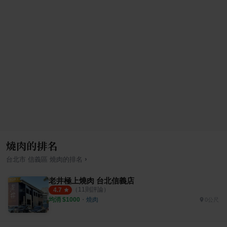
燒肉的排名
›
台北市
信義區
燒肉
的排名
老井極上燒肉 台北信義店
（
11
則評論）
4.7
均消 $
1000
・
燒肉
0公尺