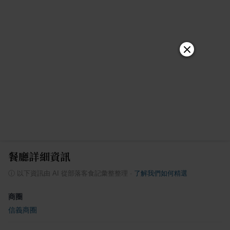
餐廳詳細資訊
ⓘ
以下資訊由 AI 從部落客食記彙整整理
·
了解我們如何精選
商圈
信義商圈