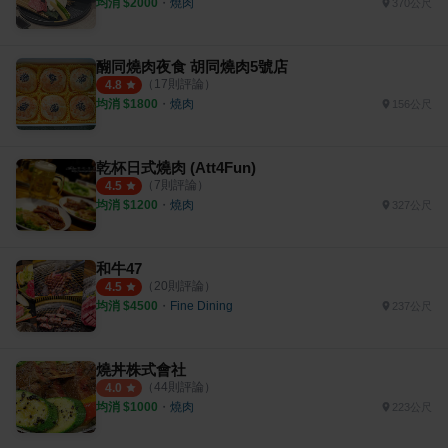
均消 $
2000
・
燒肉
370公尺
醐同燒肉夜食 胡同燒肉5號店
（
17
則評論）
4.8
均消 $
1800
・
燒肉
156公尺
乾杯日式燒肉 (Att4Fun)
（
7
則評論）
4.5
均消 $
1200
・
燒肉
327公尺
和牛47
（
20
則評論）
4.5
均消 $
4500
・
Fine Dining
237公尺
燒丼株式會社
（
44
則評論）
4.0
均消 $
1000
・
燒肉
223公尺