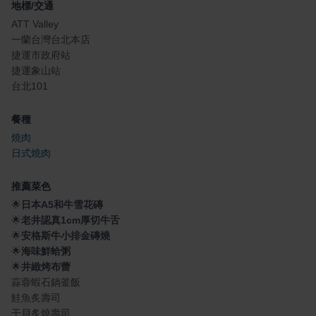
地標/交通
ATT Valley
一蘭台灣台北本店
捷運市政府站
捷運象山站
台北101
餐種
燒肉
日式燒肉
推薦菜色
🌟
日本A5和牛雪花磚
🌟
老井認真1cm厚切牛舌
🌟
安格斯牛小排金磚燒
🌟
海味鮮蛤粥
🌟
井緻烤布蕾
蒜蓉蝦石鍋釜飯
鮭魚炙壽司
干貝炙燒壽司