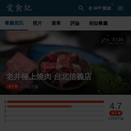
在 APP 開啟
餐廳資訊
照片
菜單
評論
相似餐廳
3
/
10
老井極上燒肉 台北信義店
11
則評論
·
4.7
5
4.7
5 星：3 則評論
4
4 星：2 則評論
3
3 星：0 則評論
4.7
2
2 星：0 則評論
11
則評論
1
1 星：0 則評論