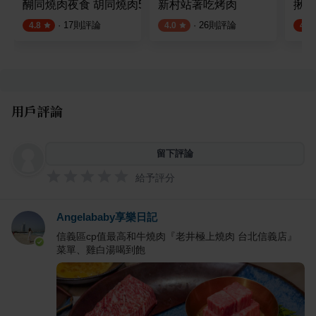
醐同燒肉夜食 胡同燒肉5號店
新村站著吃烤肉
揪餖
·
17
則評論
·
26
則評論
4.8
4.0
4.5
用戶評論
留下評論
給予評分
Angelababy享樂日記
信義區cp值最高和牛燒肉『老井極上燒肉 台北信義店』
菜單、雞白湯喝到飽