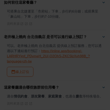
如何前往這家餐廳？
可搭乘台北捷運至「市府站」下車，步行約6分鐘；或搭乘至
「象山站」下車，步行約7-10分鐘。
資料來源
老井極上燒肉 台北信義店 是否可以進行線上預訂？
可以。老井極上燒肉 台北信義店 提供線上預訂服務，您可以透
過以下連結進行預訂：
https://inline.app/booking/-
LARHRYjmf_PDvmeH_2U/-O2OhS-ZKCSlzXvh98B_?
language=zh-tw
線上訂位
這家餐廳適合哪些族群前往用餐？
適合
情侶約會
、
朋友聚餐
、
家庭聚會
，也適合
慶生
等特殊場合。
資料來源