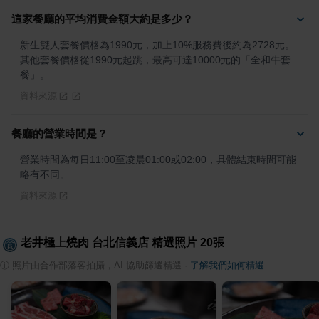
這家餐廳的平均消費金額大約是多少？
新生雙人套餐價格為1990元，加上10%服務費後約為2728元。
其他套餐價格從1990元起跳，最高可達10000元的「全和牛套
餐」。
資料來源
餐廳的營業時間是？
營業時間為每日11:00至凌晨01:00或02:00，具體結束時間可能
略有不同。
資料來源
老井極上燒肉 台北信義店
精選照片
20
張
ⓘ
照片由合作部落客拍攝，AI 協助篩選精選
·
了解我們如何精選