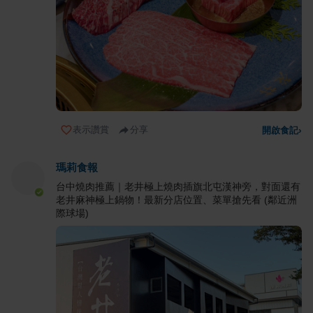
表示讚賞
分享
開啟食記
›
瑪莉食報
台中燒肉推薦｜老井極上燒肉插旗北屯漢神旁，對面還有
老井麻神極上鍋物！最新分店位置、菜單搶先看 (鄰近洲
際球場)