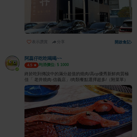
表示讚賞
分享
開啟食記
›
阿蕊仔吃吃喝喝~~
均消價位: $
1000
4.5
終於吃到傳說中的滿分超值的燒肉/高cp優秀新鮮肉質極
佳「 老井燒肉-信義店」/肉類餐點選擇超多/（附菜單）