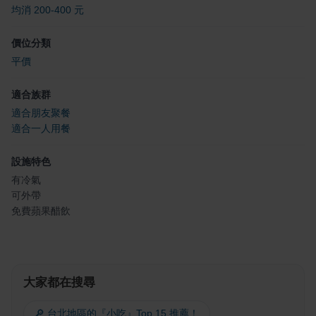
均消 200-400 元
價位分類
平價
適合族群
適合朋友聚餐
適合一人用餐
設施特色
有冷氣
可外帶
免費蘋果醋飲
大家都在搜尋
🔎 台北地區的『小吃』Top 15 推薦！