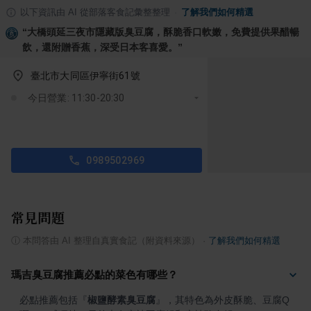
以下資訊由 AI 從部落客食記彙整整理
·
了解我們如何精選
“
大橋頭延三夜市隱藏版臭豆腐，酥脆香口軟嫩，免費提供果醋暢
飲，還附贈香蕉，深受日本客喜愛。
”
臺北市大同區伊寧街61號
今日營業: 11:30-20:30
0989502969
常見問題
ⓘ
本問答由 AI 整理自真實食記（附資料來源）
·
了解我們如何精選
瑪吉臭豆腐推薦必點的菜色有哪些？
必點推薦包括
『
椒鹽酵素臭豆腐
』
，其特色為外皮酥脆、豆腐Q