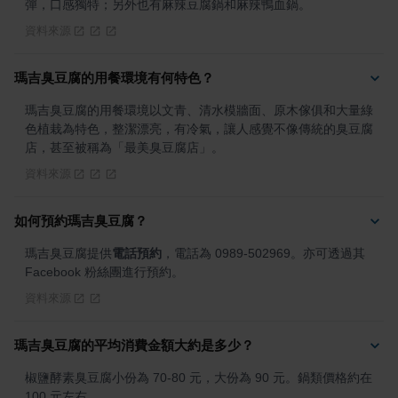
彈，口感獨特；另外也有麻辣豆腐鍋和麻辣鴨血鍋。
資料來源
瑪吉臭豆腐的用餐環境有何特色？
瑪吉臭豆腐的用餐環境以文青、清水模牆面、原木傢俱和大量綠
色植栽為特色，整潔漂亮，有冷氣，讓人感覺不像傳統的臭豆腐
店，甚至被稱為「最美臭豆腐店」。
資料來源
如何預約瑪吉臭豆腐？
瑪吉臭豆腐提供
電話預約
，電話為 0989-502969。亦可透過其 
Facebook 粉絲團進行預約。
資料來源
瑪吉臭豆腐的平均消費金額大約是多少？
椒鹽酵素臭豆腐小份為 70-80 元，大份為 90 元。鍋類價格約在 
100 元左右。