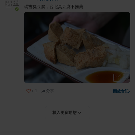
瑪吉臭豆腐，台北臭豆腐不推薦
+
1
分享
開啟食記
›
載入更多動態