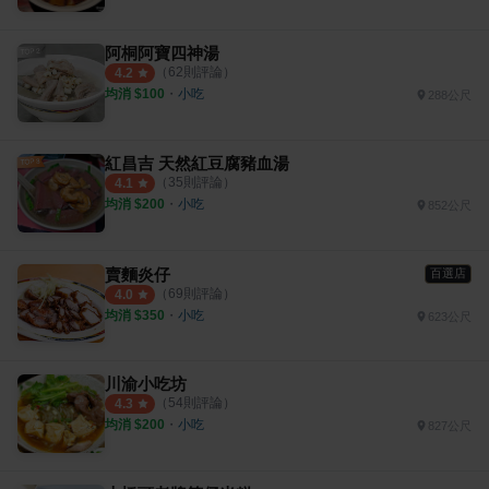
阿桐阿寶四神湯
（
62
則評論）
4.2
均消 $
100
・
小吃
288公尺
紅昌吉 天然紅豆腐豬血湯
（
35
則評論）
4.1
均消 $
200
・
小吃
852公尺
賣麵炎仔
百選店
（
69
則評論）
4.0
均消 $
350
・
小吃
623公尺
川渝小吃坊
（
54
則評論）
4.3
均消 $
200
・
小吃
827公尺