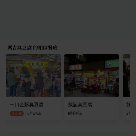
瑪吉臭豆腐 的相似餐廳
一口金酥臭豆腐
戴記臭豆腐
施老
·
5
則評論
9
則評論
2
則
3.5