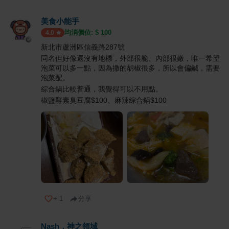
美食小能手
均消價位: $
100
4.0
新北市蘆洲區信義路287號
同名但好像還沒有地標，外部很脆、內部很嫩，唯一希望
泡菜可以多一點，因為撒的胡椒很多，所以會偏鹹，需要
泡菜配。
綜合鍋比較普通，我覺得可以不用點。
椒鹽酵素臭豆腐$100、麻辣綜合鍋$100
+
1
分享
Nash，神之領域