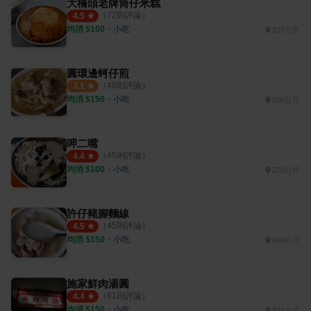
大橋頭老牌筒仔米糕
（
72
則評論）
4.5
均消 $
100
・
小吃
837公尺
圓環邊蚵仔煎
（
49
則評論）
3.1
均消 $
150
・
小吃
200公尺
呷二嘴
（
45
則評論）
4.4
均消 $
100
・
小吃
270公尺
許仔豬腳麵線
（
45
則評論）
4.5
均消 $
150
・
小吃
406公尺
施家鮮肉湯圓
（
61
則評論）
4.4
均消 $
150
・
小吃
874公尺