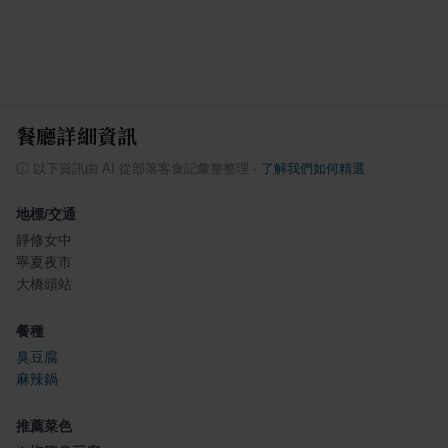
餐廳詳細資訊
ⓘ
以下資訊由 AI 從部落客食記彙整整理
·
了解我們如何精選
地標/交通
靜修女中
寧夏夜市
大橋頭站
餐種
臭豆腐
麻辣鍋
推薦菜色