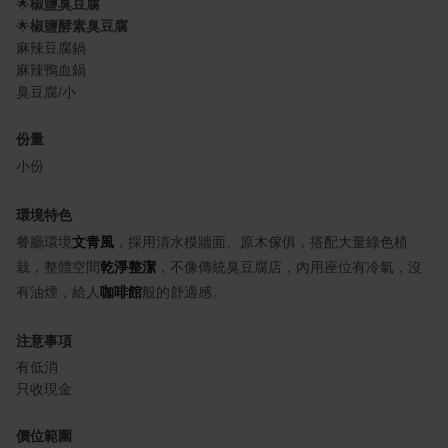
🌟
椒鹽臭豆腐
🌟
椒鹽酵素臭豆腐
麻辣豆腐鍋
麻辣鴨血鍋
臭豆腐/小
份量
小份
環境特色
餐廳環境
文青風
，採用清水模牆面、原木傢俱，搭配大量綠色植
栽，整體空間
乾淨整潔
，不像傳統臭豆腐店，內用座位有冷氣，沒
有油煙，給人
咖啡館
般的舒適感。
注意事項
有低消
只收現金
價位範圍