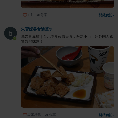
+
1
分享
開啟食記
›
朱寶妮美食隨筆✨
瑪吉臭豆腐｜台北寧夏夜市美食．酥鬆不油．連外國人都
驚豔的味道！
表示讚賞
分享
開啟食記
›