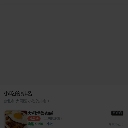
小吃的排名
›
台北市
大同區
小吃
的排名
大稻埕魯肉飯
百選店
（
118
則評論）
4.2
均消 $
150
・
小吃
803公尺