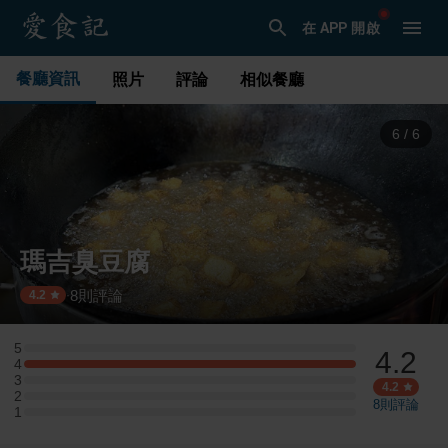
在 APP 開啟
餐廳資訊
照片
評論
相似餐廳
1
/
6
瑪吉臭豆腐
8
則評論
·
4.2
5
4.2
5 星：0 則評論
4
4 星：3 則評論
3
3 星：0 則評論
4.2
2
2 星：0 則評論
8
則評論
1
1 星：0 則評論