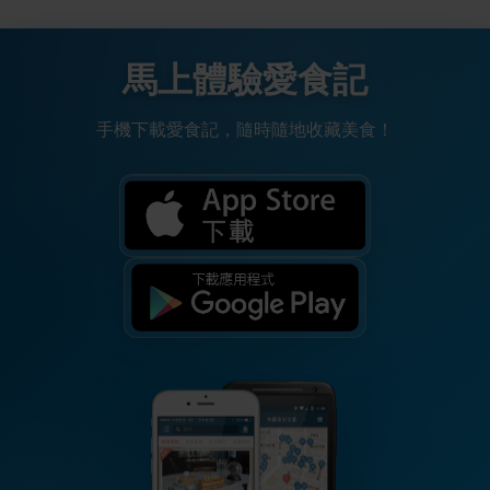
馬上體驗愛食記
手機下載愛食記，隨時隨地收藏美食！