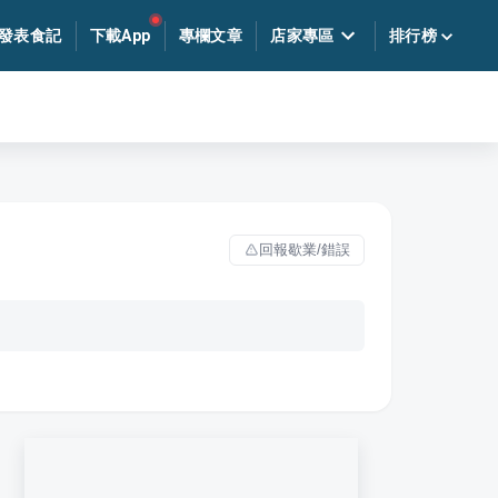
發表食記
下載App
專欄文章
店家專區
排行榜
回報歇業/錯誤