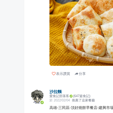
表示讚賞
分享
沙拉麵
愛食記部落客
(
647
篇食記)
於
2022/02/04
推薦了這家餐廳
高雄-三民區-頂好燒餅早餐店-建興市