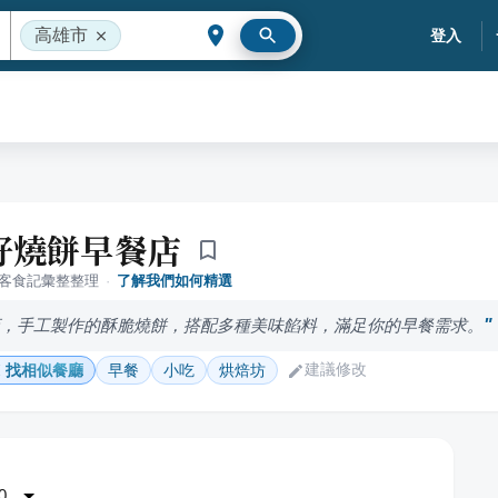
高雄市
登入
好燒餅早餐店
落客食記彙整整理
·
了解我們如何精選
店，手工製作的酥脆燒餅，搭配多種美味餡料，滿足你的早餐需求。
建議修改
找相似餐廳
早餐
小吃
烘焙坊
0