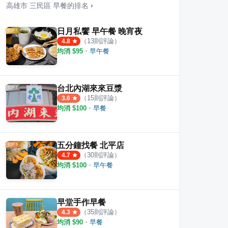
高雄市
三民區
早餐
的排名
›
日月私饗 早午餐 晚宵夜
（
13
則評論）
4.8
均消 $
95
・
早午餐
餐店
中都周古早味蛋餅
微笑
·
23
則評論
·
11
則評論
4.2
4.8
台北內湖來來豆漿
（
15
則評論）
3.6
均消 $
100
・
早餐
五分鐘找餐 北平店
（
30
則評論）
4.7
均消 $
100
・
早午餐
早堂手作早餐
（
35
則評論）
4.3
均消 $
90
・
早餐