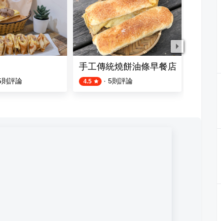
手工傳統燒餅油條早餐店
藍鯨早
5
則評論
·
5
則評論
4.5
4.0