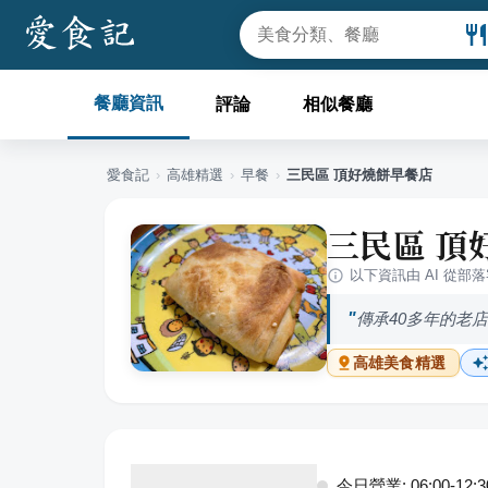
餐廳資訊
評論
相似餐廳
愛食記
›
高雄
精選
›
早餐
›
三民區 頂好燒餅早餐店
三民區 頂
以下資訊由 AI 從部
傳承40多年的老
高雄
美食精選
今日營業: 06:00-12:3