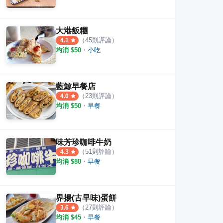
大港飯糰
（
45
則評論）
4.1
均消 $
50
・
小吃
藍鯨早餐店
（
23
則評論）
4.0
均消 $
50
・
早餐
味芳珍咖啡牛奶
（
51
則評論）
4.3
均消 $
80
・
早餐
界揚(古早味)蛋餅
（
27
則評論）
3.6
均消 $
45
・
早餐