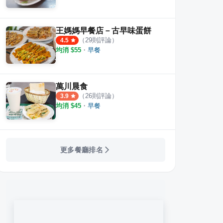
王媽媽早餐店－古早味蛋餅
（
29
則評論）
4.5
均消 $
55
・
早餐
萬川晨食
（
26
則評論）
3.9
均消 $
45
・
早餐
更多餐廳排名