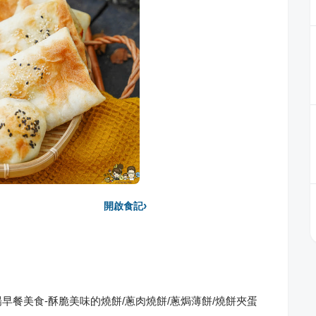
›
開啟食記
場早餐美食-酥脆美味的燒餅/蔥肉燒餅/蔥焗薄餅/燒餅夾蛋