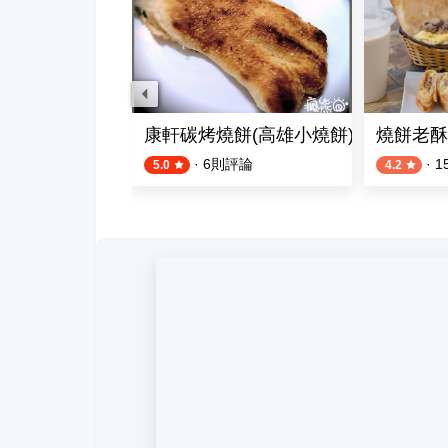
式早餐店（粉漿蛋餅）
康軒碳烤燒餅(高雄小燒餅)
燒餅老酥
·
6
則評論
·
1
5.0
4.2