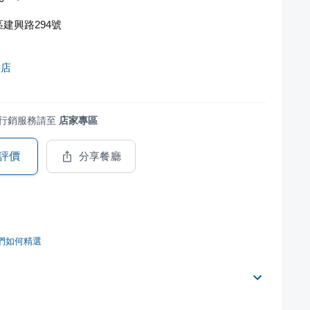
建興路294號
餅店
行銷服務請至
店家專區
評價
分享餐廳
們如何精選