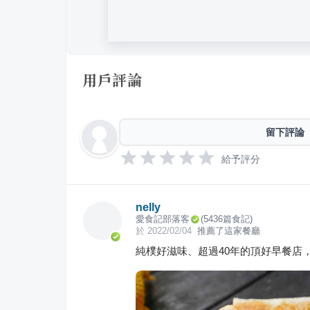
用戶評論
留下評論
給予評分
nelly
愛食記部落客
(
5436
篇食記)
於
2022/02/04
推薦了這家餐廳
純樸好滋味、超過40年的頂好早餐店