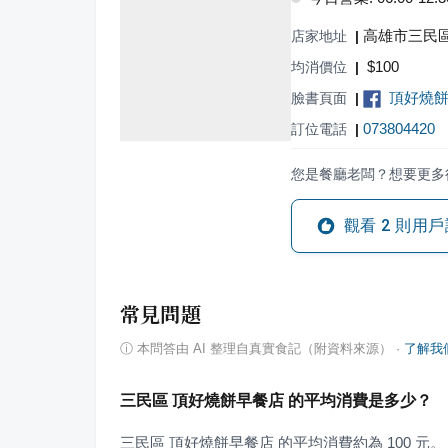
高雄市三民區
店家地址
|
$
100
均消價位
|
頂好燒
臉書頁面
|
073804420
訂位電話
|
您是餐廳老闆？想要更多
觀看
2
則用戶
常見問題
ⓘ
本問答由 AI 整理自真實食記（附資料來源）
·
了解我
三民區 頂好燒餅早餐店 的平均消費是多少？
三民區 頂好燒餅早餐店 的平均消費約為 100 元。