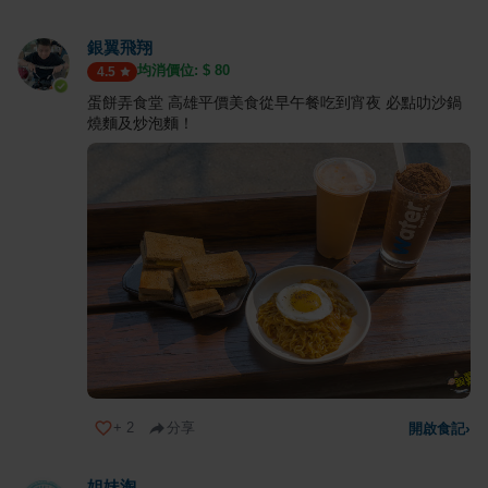
銀翼飛翔
均消價位: $
80
4.5
蛋餅弄食堂 高雄平價美食從早午餐吃到宵夜 必點叻沙鍋
燒麵及炒泡麵！
+
2
分享
開啟食記
›
姐妹淘