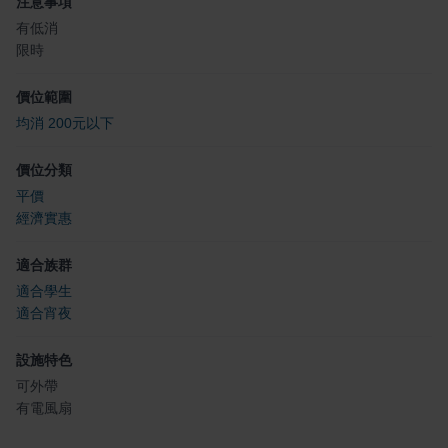
注意事項
有低消
限時
價位範圍
均消 200元以下
價位分類
平價
經濟實惠
適合族群
適合學生
適合宵夜
設施特色
可外帶
有電風扇