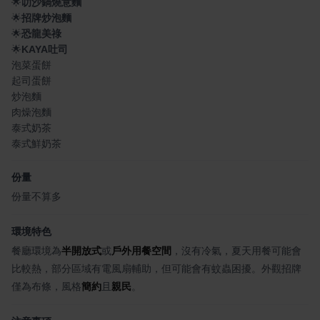
🌟
叻沙鍋燒意麵
🌟
招牌炒泡麵
🌟
恐龍美祿
🌟
KAYA吐司
泡菜蛋餅
起司蛋餅
炒泡麵
肉燥泡麵
泰式奶茶
泰式鮮奶茶
份量
份量不算多
環境特色
餐廳環境為
半開放式
或
戶外用餐空間
，沒有冷氣，夏天用餐可能會
比較熱，部分區域有電風扇輔助，但可能會有蚊蟲困擾。外觀招牌
僅為布條，風格
簡約
且
親民
。