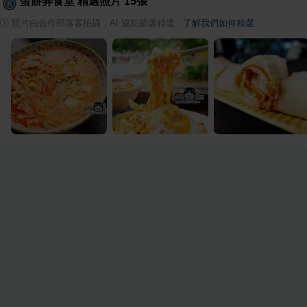
蛋餅弄食堂
精選照片
15
張
ⓘ
照片由合作部落客拍攝，AI 協助篩選精選
·
了解我們如何精選