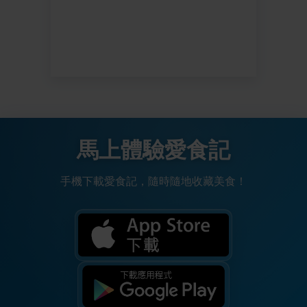
馬上體驗愛食記
手機下載愛食記，隨時隨地收藏美食！