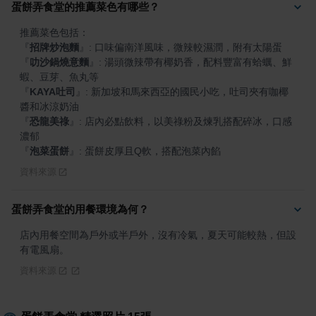
蛋餅弄食堂的推薦菜色有哪些？
『
招牌炒泡麵
』
『
叻沙鍋燒意麵
』
: 湯頭微辣帶有椰奶香，配料豐富有蛤蠣、鮮
『
KAYA吐司
』
: 新加坡和馬來西亞的國民小吃，吐司夾有咖椰
『
恐龍美祿
』
: 店內必點飲料，以美祿粉及煉乳搭配碎冰，口感
『
泡菜蛋餅
』
: 蛋餅皮厚且Q軟，搭配泡菜內餡
資料來源
蛋餅弄食堂的用餐環境為何？
店內用餐空間為戶外或半戶外，沒有冷氣，夏天可能較熱，但設
有電風扇。
資料來源