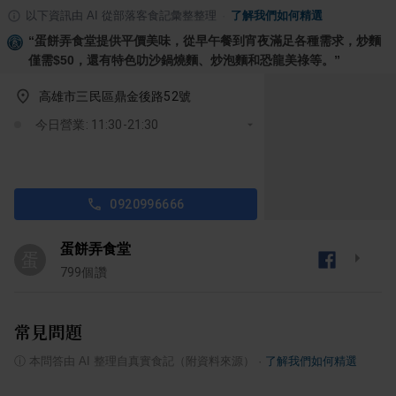
以下資訊由 AI 從部落客食記彙整整理
·
了解我們如何精選
“
蛋餅弄食堂提供平價美味，從早午餐到宵夜滿足各種需求，炒麵
僅需$50，還有特色叻沙鍋燒麵、炒泡麵和恐龍美祿等。
”
高雄市三民區鼎金後路52號
今日營業: 11:30-21:30
0920996666
蛋餅弄食堂
蛋
799
個讚
常見問題
ⓘ
本問答由 AI 整理自真實食記（附資料來源）
·
了解我們如何精選