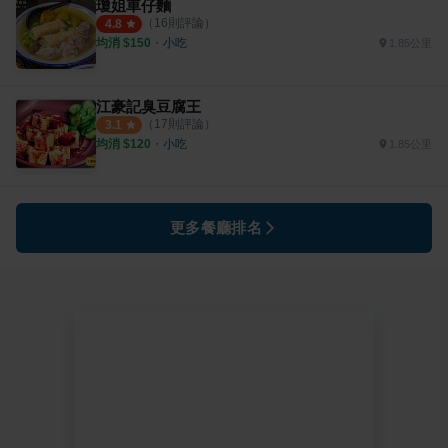
瓊姐車仔麵
（
16
則評論）
4.8
均消 $
150
・
小吃
1.85公里
江豪記臭豆腐王
（
17
則評論）
3.1
均消 $
120
・
小吃
1.85公里
更多餐廳排名