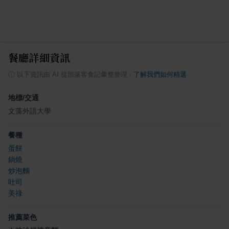
餐廳詳細資訊
ⓘ
以下資訊由 AI 從部落客食記彙整整理
·
了解我們如何精選
地標/交通
文藻外語大學
餐種
蛋餅
鍋燒
炒泡麵
吐司
美祿
推薦菜色