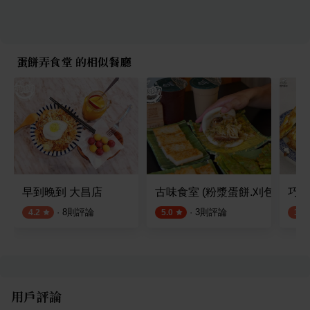
蛋餅弄食堂 的相似餐廳
早到晚到 大昌店
古味食室 (粉漿蛋餅.刈包.雞絲麵
巧千
·
8
則評論
·
3
則評論
4.2
5.0
3.5
用戶評論