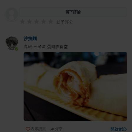
留下評論
給予評分
沙拉麵
高雄-三民區-蛋餅弄食堂
表示讚賞
分享
開啟食記
›