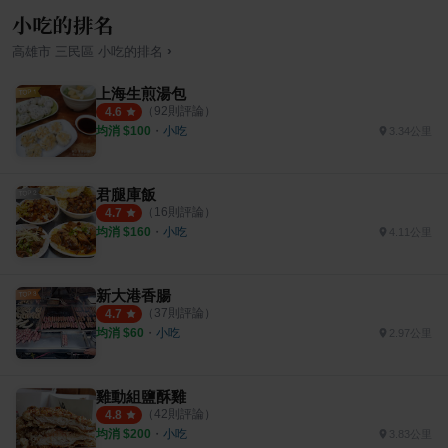
小吃的排名
›
高雄市
三民區
小吃
的排名
上海生煎湯包
（
92
則評論）
4.6
均消 $
100
・
小吃
3.34公里
君腿庫飯
（
16
則評論）
4.7
均消 $
160
・
小吃
4.11公里
新大港香腸
（
37
則評論）
4.7
均消 $
60
・
小吃
2.97公里
雞動組鹽酥雞
（
42
則評論）
4.8
均消 $
200
・
小吃
3.83公里