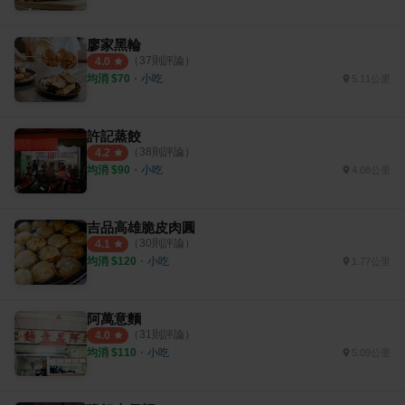
廖家黑輪
（
37
則評論）
4.0
均消 $
70
・
小吃
5.11公里
許記蒸餃
（
38
則評論）
4.2
均消 $
90
・
小吃
4.08公里
吉品高雄脆皮肉圓
（
30
則評論）
4.1
均消 $
120
・
小吃
1.77公里
阿萬意麵
（
31
則評論）
4.0
均消 $
110
・
小吃
5.09公里