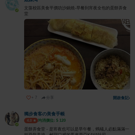
文藻校區美食平價叻沙鍋燒-早餐到宵夜全包的蛋餅弄食
堂
+
7
分享
開啟食記
›
獨步食客の美食手帳
均消價位: $
120
4.0
蛋餅弄食堂 - 是宵夜也可以是早午餐，螞蟻人必點滿滿一
杯恐龍美祿，鹹甜口感的馬來西亞KAYA吐司