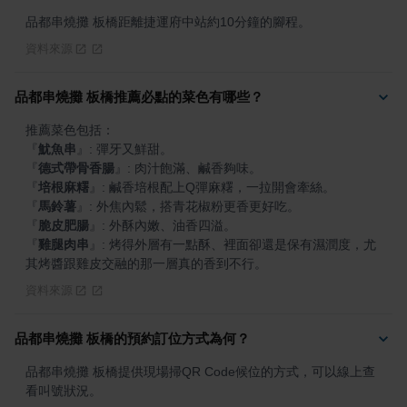
品都串燒攤 板橋距離捷運府中站約10分鐘的腳程。
資料來源
品都串燒攤 板橋推薦必點的菜色有哪些？
『
魷魚串
』
『
德式帶骨香腸
』
『
培根麻糬
』
『
馬鈴薯
』
『
脆皮肥腸
』
『
雞腿肉串
』
: 烤得外層有一點酥、裡面卻還是保有濕潤度，尤
其烤醬跟雞皮交融的那一層真的香到不行。
資料來源
品都串燒攤 板橋的預約訂位方式為何？
品都串燒攤 板橋提供現場掃QR Code候位的方式，可以線上查
看叫號狀況。