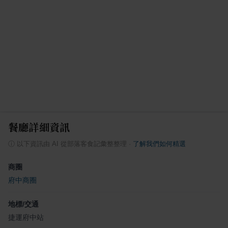
餐廳詳細資訊
ⓘ
以下資訊由 AI 從部落客食記彙整整理
·
了解我們如何精選
商圈
府中商圈
地標/交通
捷運府中站