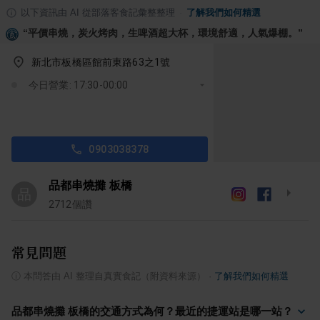
以下資訊由 AI 從部落客食記彙整整理
·
了解我們如何精選
“
平價串燒，炭火烤肉，生啤酒超大杯，環境舒適，人氣爆棚。
”
新北市板橋區館前東路63之1號
今日營業: 17:30-00:00
0903038378
品都串燒攤 板橋
品
2712
個讚
常見問題
ⓘ
本問答由 AI 整理自真實食記（附資料來源）
·
了解我們如何精選
品都串燒攤 板橋的交通方式為何？最近的捷運站是哪一站？