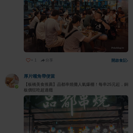
+
1
分享
開啟食記
›
厚片嘴角帶便當
【板橋美食推薦】品都串燒攤人氣爆棚！每串25元起，銅
板價狂吃超過癮