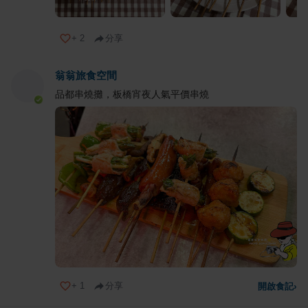
+
2
分享
翁翁旅食空間
品都串燒攤，板橋宵夜人氣平價串燒
+
1
分享
開啟食記
›