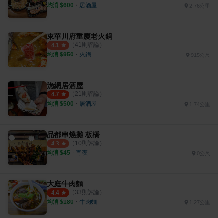
均消 $
600
・
居酒屋
2.76公里
東華川府重慶老火鍋
（
41
則評論）
4.1
均消 $
950
・
火鍋
915公尺
漁網居酒屋
（
21
則評論）
4.7
均消 $
500
・
居酒屋
1.74公里
品都串燒攤 板橋
（
10
則評論）
4.3
均消 $
45
・
宵夜
0公尺
大庭牛肉麵
（
33
則評論）
4.4
均消 $
180
・
牛肉麵
1.27公里