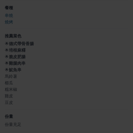
餐種
串燒
燒烤
推薦菜色
🌟
德式帶骨香腸
🌟
培根麻糬
🌟
脆皮肥腸
🌟
雞腿肉串
🌟
魷魚串
馬鈴薯
櫛瓜
糯米椒
雞皮
豆皮
份量
份量充足