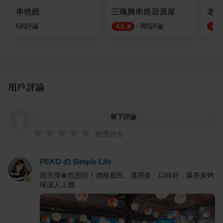
串燒殿
三颯舞串燒居酒屋
老味
6
則評論
·
9
則評論
4.5
4.5
用戶評論
留下評論
給予評分
PEKO の Simple Life
雨天撐傘也照排！價格親民、選擇多、口味好，爆香炭烤
味讓人上癮