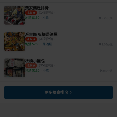
葉家藥燉排骨
（
14
則評論）
4.8
均消 $
150
・
小吃
2.25公里
炭吉郎 板橋居酒屋
（
37
則評論）
4.6
均消 $
750
・
居酒屋
1.05公里
板橋小籠包
（
35
則評論）
4.0
均消 $
120
・
小吃
850公尺
更多餐廳排名