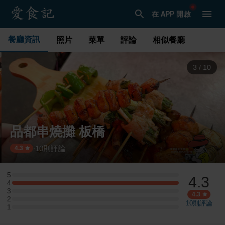
在 APP 開啟
餐廳資訊
照片
菜單
評論
相似餐廳
3
/
10
品都串燒攤 板橋
10
則評論
·
4.3
5
4.3
5 星：0 則評論
4
4 星：3 則評論
3
3 星：0 則評論
4.3
2
2 星：0 則評論
10
則評論
1
1 星：0 則評論