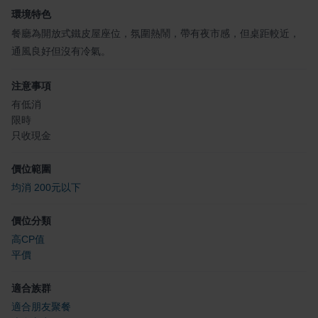
環境特色
餐廳為開放式鐵皮屋座位，氛圍熱鬧，帶有夜市感，但桌距較近，
通風良好但沒有冷氣。
注意事項
有低消
限時
只收現金
價位範圍
均消 200元以下
價位分類
高CP值
平價
適合族群
適合朋友聚餐