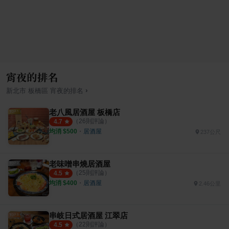
宵夜的排名
›
新北市
板橋區
宵夜
的排名
老八風居酒屋 板橋店
（
26
則評論）
4.7
均消 $
500
・
居酒屋
237公尺
老味噌串燒居酒屋
（
25
則評論）
4.5
均消 $
400
・
居酒屋
2.46公里
串岐日式居酒屋 江翠店
（
22
則評論）
4.5