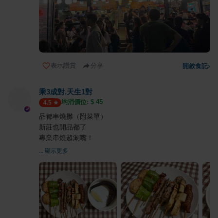
表示讚賞
分享
開啟食記
›
乘3成對.天生1對
均消價位: $
45
4.5
品都串燒攤（附菜單）
新莊也開品都了
專業串燒超涮嘴！
... 顯示更多