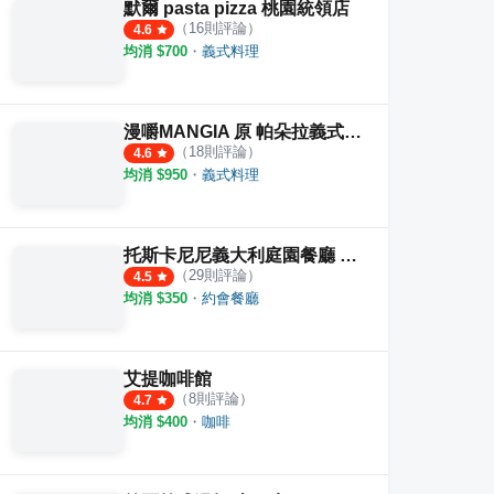
默爾 pasta pizza 桃園統領店
（
16
則評論）
4.6
均消 $
700
・
義式料理
漫嚼MANGIA 原 帕朵拉義式餐廳
（
18
則評論）
4.6
均消 $
950
・
義式料理
托斯卡尼尼義大利庭園餐廳 桃園店
（
29
則評論）
4.5
均消 $
350
・
約會餐廳
艾提咖啡館
（
8
則評論）
4.7
均消 $
400
・
咖啡