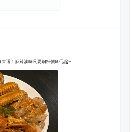
食首選！麻辣滷味只要銅板價60元起~