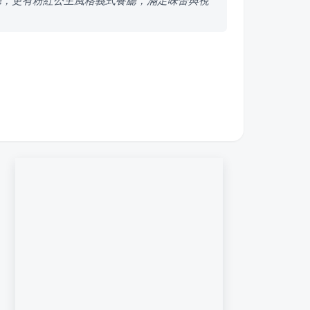
廳，更有粉紅公主風格義式餐廳，滿足味蕾與視