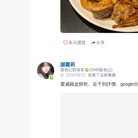
表示讚賞
分享
謝蘿莉
愛食記部落客
(
1949
篇食記)
於
2020/09/23
推薦了這家餐廳
愛威鐵盒餅乾。近千則評價、googl