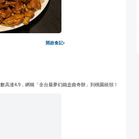
›
開啟食記
e分數高達4.9，網稱「全台最夢幻鐵盒曲奇餅」到桃園統領！