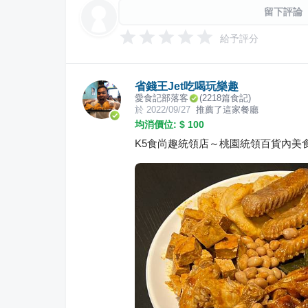
留下評論
給予評分
省錢王Jet吃喝玩樂趣
愛食記部落客
(
2218
篇食記)
於
2022/09/27
推薦了這家餐廳
均消價位: $
100
K5食尚趣統領店～桃園統領百貨內美