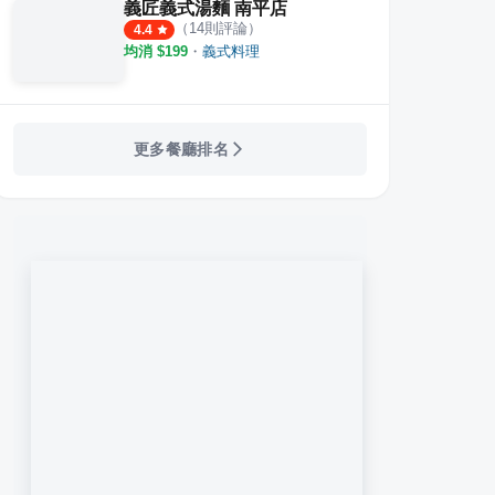
義匠義式湯麵 南平店
（
14
則評論）
4.4
均消 $
199
・
義式料理
更多餐廳排名