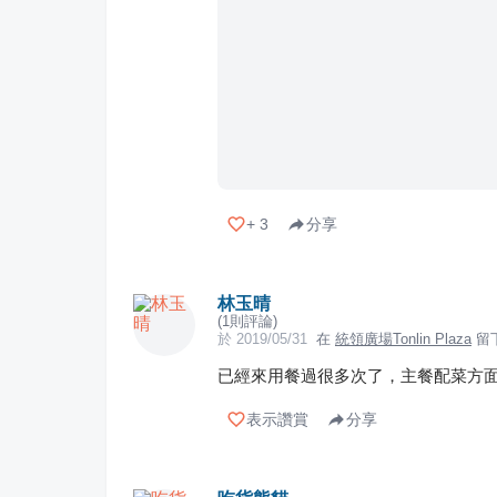
+
3
分享
林玉晴
(
1
則評論)
於
2019/05/31
在
統領廣場Tonlin Plaza
留
已經來用餐過很多次了，主餐配菜方
表示讚賞
分享