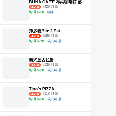
BUNA CAF'E 布納咖啡館 藝文店
（
42
則評論）
4.2
均消 $
400
・
咖啡
薄多義Bite 2 Eat
（
58
則評論）
4.8
均消 $
250
・
義式料理
義式屋古拉爵
（
13
則評論）
3.5
均消 $
280
・
義式料理
Tino's PIZZA
（
31
則評論）
4.2
均消 $
400
・
義式料理