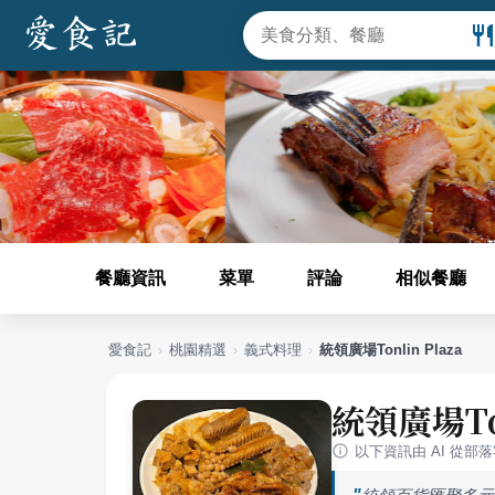
餐廳資訊
菜單
評論
相似餐廳
愛食記
›
桃園
精選
›
義式料理
›
統領廣場Tonlin Plaza
統領廣場Ton
以下資訊由 AI 從部