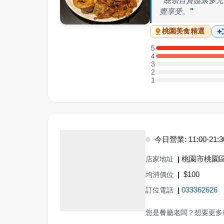
統領百貨匯聚多元
覺享受。
桃園
美食精選
5
5 星：2 則評論
4
4 星：1 則評論
3
3 星：0 則評論
2
2 星：0 則評論
1
1 星：0 則評論
今日營業: 11:00-21:3
桃園市桃園區
店家地址
|
$
100
均消價位
|
033362626
訂位電話
|
您是餐廳老闆？想要更多