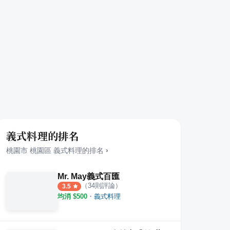
義式料理的排名
桃園市
桃園區
義式料理
的排名
›
Mr. May義式百匯
（
34
則評論）
3.5
均消 $
500
・
義式料理