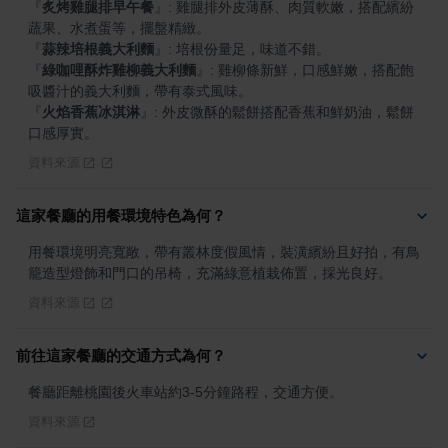
『
炙烤雞腿排早午餐
』
: 雞腿排外皮薄酥、肉質軟嫩，搭配繽紛
『
蒜辣培根義大利麵
』
『
綠咖哩酥炸雞柳義大利麵
』
: 雞柳條新鮮，口感鮮嫩，搭配飽
『
火焰香蕉冰淇淋
』
: 外皮微酥的鬆餅搭配香蕉和鮮奶油，鬆餅
口感厚實。
資料來源
這家餐廳的用餐環境特色為何？
用餐環境明亮寬敞，帶有叢林度假風情，裝潢繽紛且好拍，有鳥
籠造型燈飾和門口的吊椅，充滿綠意植栽佈置，採光良好。
資料來源
前往這家餐廳的交通方式為何？
餐廳距離桃園後火車站約3-5分鐘路程，交通方便。
資料來源