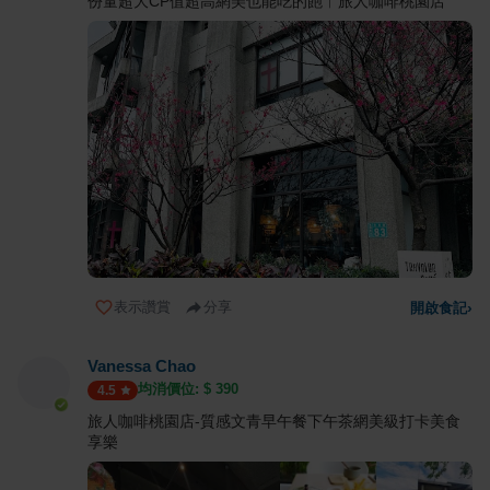
份量超大CP值超高網美也能吃的飽︱旅人咖啡桃園店
表示讚賞
分享
開啟食記
›
Vanessa Chao
均消價位: $
390
4.5
旅人咖啡桃園店-質感文青早午餐下午茶網美級打卡美食
享樂