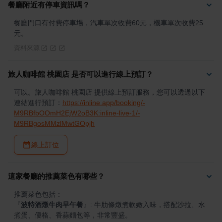
餐廳附近有停車資訊嗎？
餐廳門口有付費停車場，汽車單次收費60元，機車單次收費25
元。
資料來源
旅人咖啡館 桃園店 是否可以進行線上預訂？
可以。旅人咖啡館 桃園店 提供線上預訂服務，您可以透過以下
連結進行預訂：
https://inline.app/booking/-
M9RBfbOOmH2EjW2oB3K:inline-live-1/-
M9RBgosMMzlMwtGOpjh
線上訂位
這家餐廳的推薦菜色有哪些？
『
波特酒燉牛肉早午餐
』
: 牛肋條燉煮軟嫩入味，搭配沙拉、水