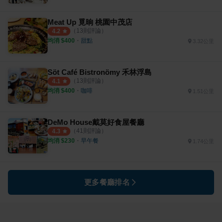
Meat Up 覓晌 桃園中茂店
（
13
則評論）
4.2
均消 $
400
・
甜點
3.32公里
Söt Café Bistronömy 禾林浮島
（
13
則評論）
4.1
均消 $
400
・
咖啡
1.51公里
DeMo House戴莫好食屋餐廳
（
41
則評論）
4.3
均消 $
230
・
早午餐
1.74公里
更多餐廳排名