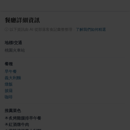
餐廳詳細資訊
ⓘ
以下資訊由 AI 從部落客食記彙整整理
·
了解我們如何精選
地標/交通
桃園火車站
餐種
早午餐
義大利麵
燉飯
披薩
咖啡
推薦菜色
🌟
炙烤雞腿排早午餐
🌟
紅酒燉牛肉