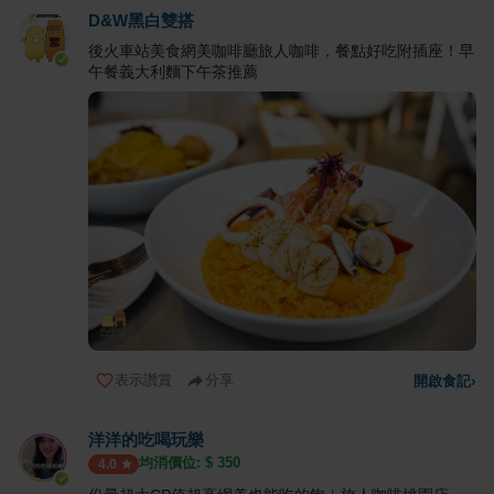
D&W黑白雙搭
後火車站美食網美咖啡廳旅人咖啡，餐點好吃附插座！早
午餐義大利麵下午茶推薦
表示讚賞
分享
開啟食記
›
洋洋的吃喝玩樂
均消價位: $
350
4.0