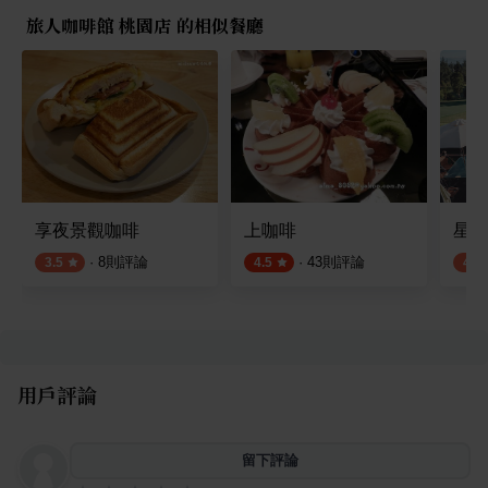
旅人咖啡館 桃園店 的相似餐廳
享夜景觀咖啡
上咖啡
星海
·
8
則評論
·
43
則評論
3.5
4.5
4.1
用戶評論
留下評論