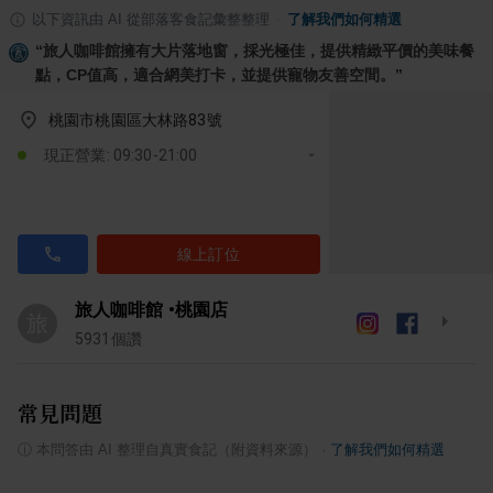
以下資訊由 AI 從部落客食記彙整整理
·
了解我們如何精選
“
旅人咖啡館擁有大片落地窗，採光極佳，提供精緻平價的美味餐
點，CP值高，適合網美打卡，並提供寵物友善空間。
”
桃園市桃園區大林路83號
現正營業: 09:30-21:00
線上訂位
旅人咖啡館 •桃園店
旅
5931
個讚
常見問題
ⓘ
本問答由 AI 整理自真實食記（附資料來源）
·
了解我們如何精選