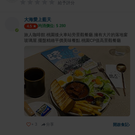
給予評分
大海愛上藍天
均消價位: $
280
4.5
旅人咖啡館.桃園後火車站旁景觀餐廳.擁有大片的落地窗
玻璃屋.擺盤精緻平價美味餐點.桃園CP值高景觀餐廳
+
3
分享
開啟食記
›