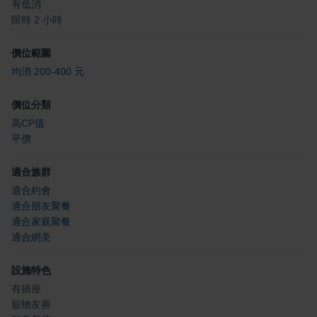
有低消
限時 2 小時
價位範圍
均消 200-400 元
價位分類
高CP值
平價
適合族群
適合約會
適合朋友聚餐
適合家庭聚餐
適合網美
設施特色
有插座
寵物友善