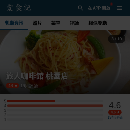
在 APP 開啟
餐廳資訊
照片
菜單
評論
相似餐廳
3
/
10
旅人咖啡館 桃園店
19
則評論
·
4.6
5
4.6
5 星：2 則評論
4
4 星：4 則評論
3
3 星：0 則評論
4.6
2
2 星：0 則評論
19
則評論
1
1 星：0 則評論