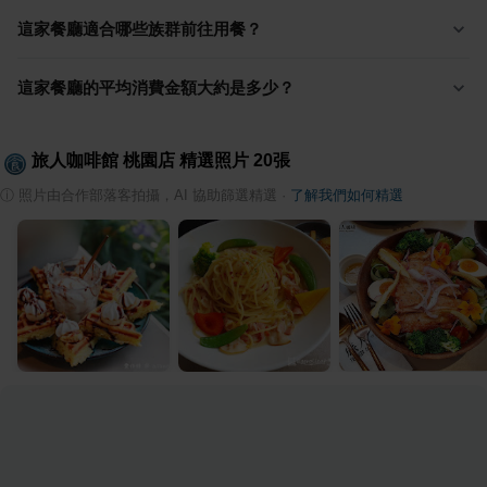
這家餐廳適合哪些族群前往用餐？
這家餐廳的平均消費金額大約是多少？
旅人咖啡館 桃園店
精選照片
20
張
ⓘ
照片由合作部落客拍攝，AI 協助篩選精選
·
了解我們如何精選