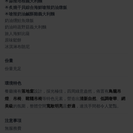
🌟
蒜辣培根義大利麵
🌟
炙燒干貝綜合海鮮嗆辣奶油燉飯
🌟
嗆辣奶油鹹酥雞義大利麵
奶油燻鮭魚燉飯
奶油時蔬野菇義大利麵
旅人海鮮比薩
原味鬆餅
冰淇淋布朗尼
份量
份量充足
環境特色
餐廳擁有
落地窗
設計，採光極佳，四周綠意盎然，佈置有
鳥籠吊
燈
、
吊椅
、
鞦韆吊椅
等特色元素，營造出
清新自然
、
低調奢華
、
網
美級
的氛圍，整體空間
寬敞明亮
且
舒適
，連洗手間都令人驚豔。
注意事項
無服務費