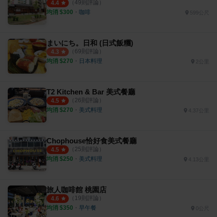
（
49
則評論）
4.4
均消 $
300
・
咖啡
599公尺
まいにち。日和 (日式飯糰)
（
69
則評論）
4.3
均消 $
270
・
日本料理
2公里
T2 Kitchen & Bar 美式餐廳
（
26
則評論）
4.5
均消 $
270
・
美式料理
4.37公里
Chophouse恰好食美式餐廳
（
25
則評論）
4.5
均消 $
250
・
美式料理
4.13公里
旅人咖啡館 桃園店
（
19
則評論）
4.6
均消 $
350
・
早午餐
0公尺