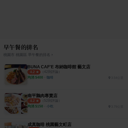
早午餐的排名
›
桃園市
桃園區
早午餐
的排名
BUNA CAF'E 布納咖啡館 藝文店
（
42
則評論）
4.2
均消 $
400
・
咖啡
3.54公里
南平鵝肉專賣店
（
52
則評論）
4.2
均消 $
150
・
小吃
3.79公里
成真咖啡 桃園藝文町店