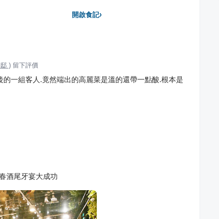
›
開啟食記
 )
留下評價
後的一組客人.竟然端出的高麗菜是溫的還帶一點酸.根本是
客春酒尾牙宴大成功