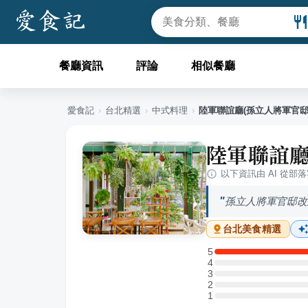
餐廳資訊
評論
相似餐廳
愛食記
›
台北
精選
›
中式料理
›
陸軍聯誼廳(孫立人將軍官邸 
陸軍聯誼廳
以下資訊由 AI 從部
孫立人將軍官邸改
台北
美食精選
5
5 星：1 則評論
4
4 星：0 則評論
3
3 星：0 則評論
2
2 星：0 則評論
1
1 星：0 則評論