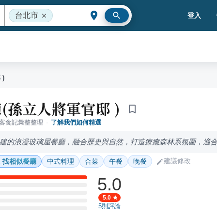
台北市
登入
)
(孫立人將軍官邸 )
落客食記彙整整理
·
了解我們如何精選
建的浪漫玻璃屋餐廳，融合歷史與自然，打造療癒森林系氛圍，適
建議修改
找相似餐廳
中式料理
合菜
午餐
晚餐
5.0
5.0
5
則評論