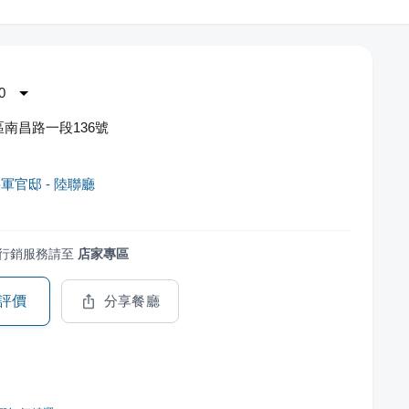
0
南昌路一段136號
軍官邸 - 陸聯廳
行銷服務請至
店家專區
評價
分享餐廳