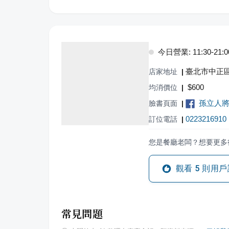
今日營業: 11:30-21:0
臺北市中正區
店家地址
|
$
600
均消價位
|
孫立人將
臉書頁面
|
0223216910
訂位電話
|
您是餐廳老闆？想要更多
觀看
5
則用戶
常見問題