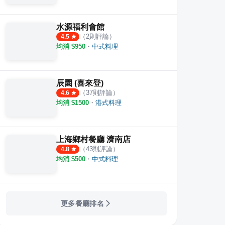
水源福利會館
（
2
則評論）
4.5
均消 $
950
・
中式料理
辰園 (喜來登)
（
37
則評論）
4.6
均消 $
1500
・
港式料理
上海鄉村餐廳 濟南店
（
43
則評論）
4.8
均消 $
500
・
中式料理
更多餐廳排名