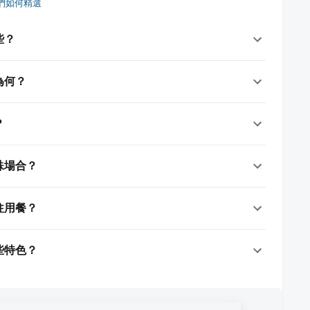
們如何精選
些？
為何？
？
殊場合？
往用餐？
些特色？