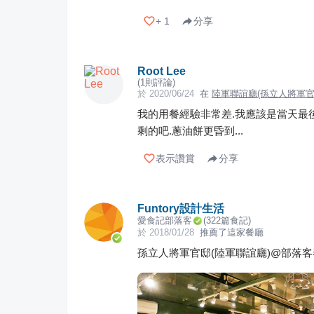
+
1
分享
Root Lee
(
1
則評論)
於
2020/06/24
在
陸軍聯誼廳(孫立人將軍官邸
我的用餐經驗非常差.我應該是當天最
剩的吧.蔥油餅更昏到...
表示讚賞
分享
Funtory設計生活
愛食記部落客
(
322
篇食記)
於
2018/01/28
推薦了這家餐廳
孫立人將軍官邸(陸軍聯誼廳)@部落