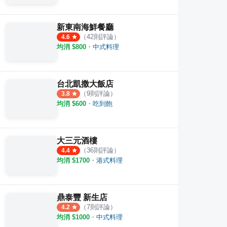
新東南海鮮餐廳
（
42
則評論）
4.6
均消 $
800
・
中式料理
台北凱撒大飯店
（
9
則評論）
3.8
均消 $
600
・
吃到飽
大三元酒樓
（
36
則評論）
4.4
均消 $
1700
・
港式料理
鼎泰豐 新生店
（
7
則評論）
4.2
均消 $
1000
・
中式料理