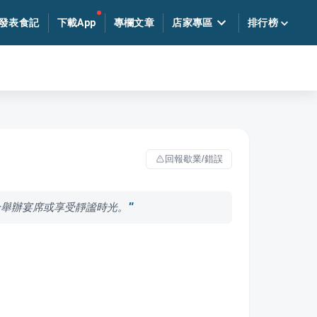
發表食記
下載App
專欄文章
店家專區
排行榜
回報歇業/錯誤
合舉辦宴席或享受靜謐時光。