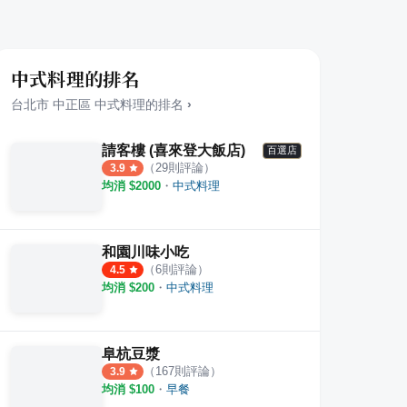
中式料理的排名
台北市
中正區
中式料理
的排名
›
請客樓 (喜來登大飯店)
百選店
（
29
則評論）
3.9
均消 $
2000
・
中式料理
和園川味小吃
（
6
則評論）
4.5
均消 $
200
・
中式料理
阜杭豆漿
（
167
則評論）
3.9
均消 $
100
・
早餐