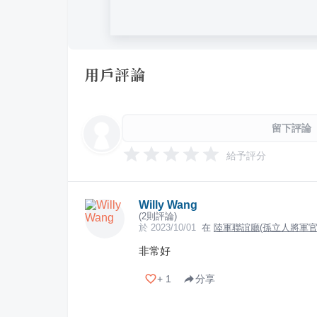
用戶評論
留下評論
給予評分
Willy Wang
(
2
則評論)
於
2023/10/01
在
陸軍聯誼廳(孫立人將軍官邸
非常好
+
1
分享