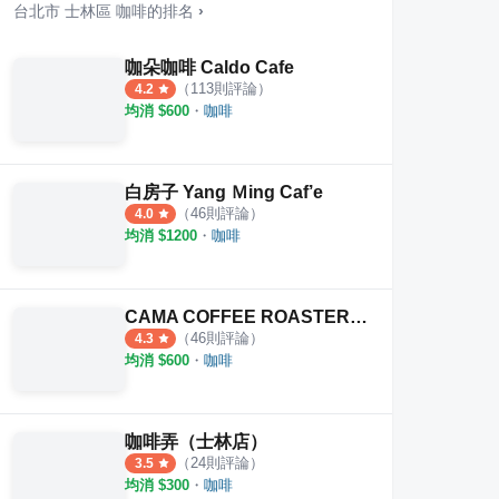
台北市
士林區
咖啡
的排名
›
咖朵咖啡 Caldo Cafe
（
113
則評論）
4.2
均消 $
600
・
咖啡
白房子 Yang Ｍing Caf’e
（
46
則評論）
4.0
均消 $
1200
・
咖啡
CAMA COFFEE ROASTERS 豆留森林
（
46
則評論）
4.3
均消 $
600
・
咖啡
咖啡弄（士林店）
（
24
則評論）
3.5
均消 $
300
・
咖啡