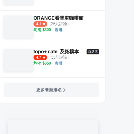
ORANGE看電車咖啡館
（
26
則評論）
4.1
均消 $
300
・
咖啡
topo+ cafe' 及拓樸本然空間設計
百選店
（
33
則評論）
4.7
均消 $
350
・
咖啡
更多餐廳排名