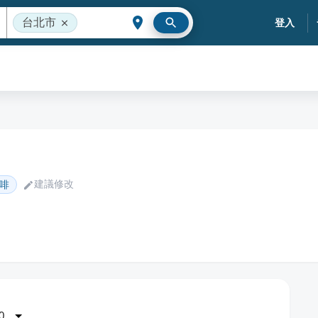
台北市
登入
建議修改
啡
0