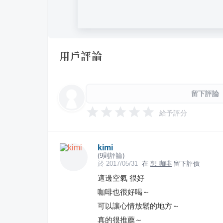
用戶評論
留下評論
給予評分
kimi
(
9
則評論)
於
2017/05/31
在
想 咖啡
留下評價
這邊空氣 很好
咖啡也很好喝～
可以讓心情放鬆的地方～
真的很推薦～