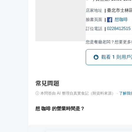
臺北市士林區
店家地址
|
想咖啡
臉書頁面
|
0228412515
訂位電話
|
您是餐廳老闆？想要更多
觀看
1
則用戶
常見問題
ⓘ
本問答由 AI 整理自真實食記（附資料來源）
·
了解我
想 咖啡 的營業時間是？