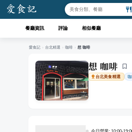
餐廳資訊
評論
相似餐廳
愛食記
›
台北
精選
›
咖啡
›
想 咖啡
想 咖啡
咖
台北
美食精選
今日營業: 10:00-19:0