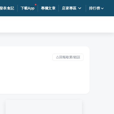
發表食記
下載App
專欄文章
店家專區
排行榜
回報歇業/錯誤