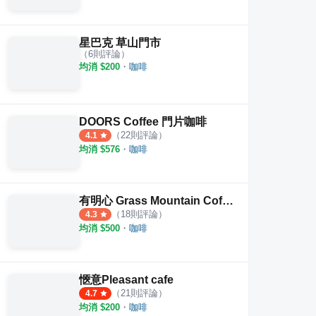
星巴克 草山門市
（
6
則評論）
均消 $
200
・
咖啡
DOORS Coffee 門片咖啡
（
22
則評論）
4.1
均消 $
576
・
咖啡
有明心 Grass Mountain Coffee
（
18
則評論）
4.3
均消 $
500
・
咖啡
愜意Pleasant cafe
（
21
則評論）
4.7
均消 $
200
・
咖啡