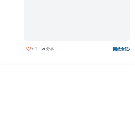
+
1
分享
開啟食記
›