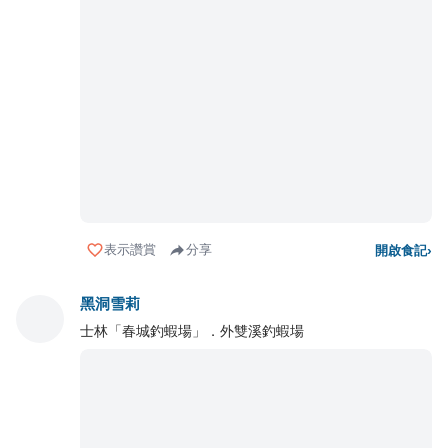
表示讚賞
分享
開啟食記
›
黑洞雪莉
士林「春城釣蝦場」．外雙溪釣蝦場