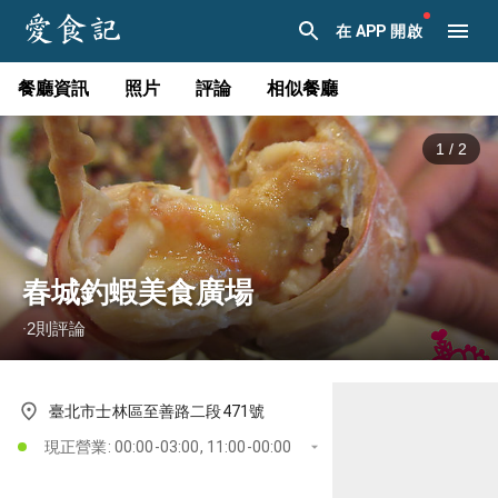
在 APP 開啟
餐廳資訊
照片
評論
相似餐廳
1
/
2
春城釣蝦美食廣場
2
則評論
·
臺北市士林區至善路二段471號
現正營業: 00:00-03:00, 11:00-00:00