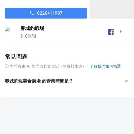
0228411997
春城釣蝦場
918
個讚
常見問題
ⓘ
本問答由 AI 整理自真實食記（附資料來源）
·
了解我們如何精選
春城釣蝦美食廣場 的營業時間是？