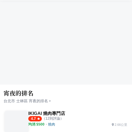
宵夜的排名
›
台北市
士林區
宵夜
的排名
IKIGAI 燒肉專門店
（
12
則評論）
4.7
均消 $
500
・
燒肉
2.66公里