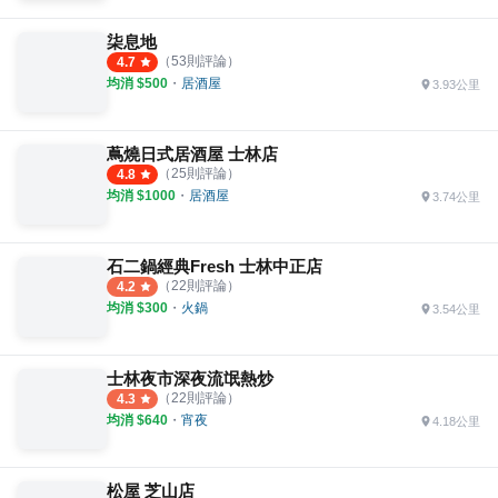
柒息地
（
53
則評論）
4.7
均消 $
500
・
居酒屋
3.93公里
蔦燒日式居酒屋 士林店
（
25
則評論）
4.8
均消 $
1000
・
居酒屋
3.74公里
石二鍋經典Fresh 士林中正店
（
22
則評論）
4.2
均消 $
300
・
火鍋
3.54公里
士林夜市深夜流氓熱炒
（
22
則評論）
4.3
均消 $
640
・
宵夜
4.18公里
松屋 芝山店