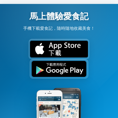
馬上體驗愛食記
手機下載愛食記，隨時隨地收藏美食！