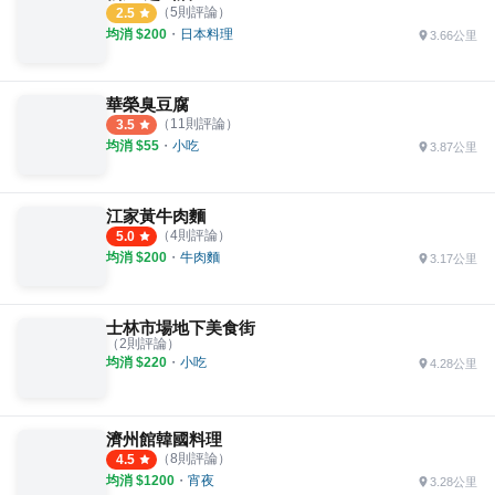
（
5
則評論）
2.5
均消 $
200
・
日本料理
3.66公里
華榮臭豆腐
（
11
則評論）
3.5
均消 $
55
・
小吃
3.87公里
江家黃牛肉麵
（
4
則評論）
5.0
均消 $
200
・
牛肉麵
3.17公里
士林市場地下美食街
（
2
則評論）
均消 $
220
・
小吃
4.28公里
濟州館韓國料理
（
8
則評論）
4.5
均消 $
1200
・
宵夜
3.28公里