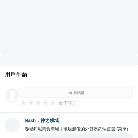
用戶評論
留下評論
給予評分
Nash，神之領域
春城釣蝦美食廣場｜環境超優的外雙溪釣蝦首選 (菜單)