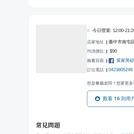
今日營業: 12:00-21:2
臺中市南屯區
店家地址
|
$
90
均消價位
|
黃家黑
臉書頁面
|
0423805248
訂位電話
|
您是餐廳老闆？想要更多
觀看
16
則用
常見問題