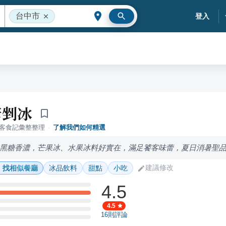
台中市
登入
糖剉冰
落客食記彙整整理
·
了解我們如何精選
黑糖香濃，芒果冰、水果冰料好實在，滿足饕客味蕾，夏日消暑聖
建議修改
找相似餐廳
冰品飲料
甜點
小吃
4.5
4.5
16
則評論