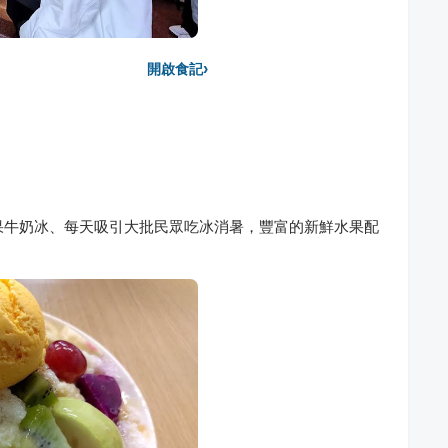
›
開啟食記
、水果牛奶冰、每天吸引大批民眾吃冰消暑，豐富的新鮮水果配