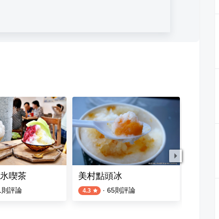
氷喫茶
美村點頭冰
旺角剉
1
則評論
·
65
則評論
2
則評論
4.3