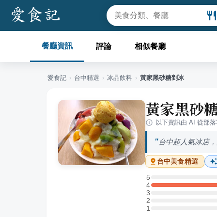
餐廳資訊
評論
相似餐廳
愛食記
›
台中
精選
›
冰品飲料
›
黃家黑砂糖剉冰
黃家黑砂
以下資訊由 AI 從部
台中超人氣冰店，
台中
美食精選
5
5 星：0 則評論
4
4 星：1 則評論
3
3 星：0 則評論
2
2 星：0 則評論
1
1 星：0 則評論