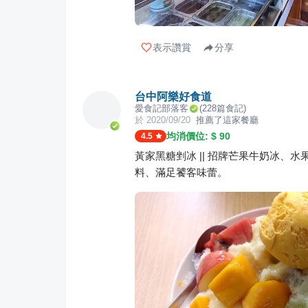
表示讚賞
分享
台中阿樂好食道
愛食記部落客
(
228
篇食記)
於
2020/09/20
推薦了這家餐廳
均消價位: $
90
4.5
黃家黑糖剉冰 || 招牌芒果牛奶冰
料、滿足饕客味蕾。