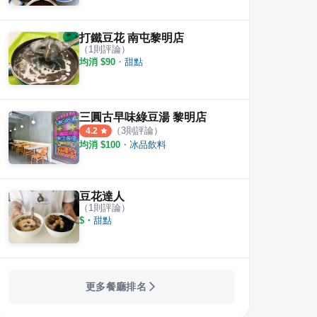
打鐵豆花 南屯黎明店
（
1
則評論）
均消 $
90
・
甜點
三圓古早味綠豆湯 黎明店
（
3
則評論）
4.2
均消 $
100
・
冰品飲料
豆花達人
（
1
則評論）
$
・
甜點
更多餐廳排名