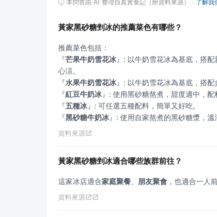
ⓘ
本問答由 AI 整理自真實食記（附資料來源）
·
了解我
黃家黑砂糖剉冰的推薦菜色有哪些？
『
芒果牛奶雪花冰
』
: 以牛奶雪花冰為基底，搭
『
水果牛奶雪花冰
』
『
紅豆牛奶冰
』
『
五種冰
』
『
黑砂糖牛奶冰
』
: 使用自家熬煮的黑砂糖漿，
資料來源
黃家黑砂糖剉冰適合哪些族群前往？
這家冰店適合
家庭聚餐
、
朋友聚會
，也適合一人
資料來源