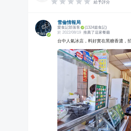
給予評分
雪倫情報局
愛食記部落客
(
1324
篇食記)
於
2022/08/19
推薦了這家餐廳
台中人氣冰店，料好實在黑糖香濃，