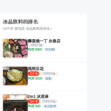
冰品飲料的排名
台中市
南屯區
冰品飲料
的排名
›
壽喜燒一丁 永春店
（
4
則評論）
均消 $
660
・
吃到飽
馬岡豆花
（
10
則評論）
4.5
均消 $
100
・
甜點
2in1 冰淇淋
（
25
則評論）
5.0
均消 $
60
・
冰品飲料