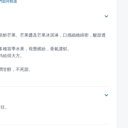
們如何精選
配新鮮芒果、芒果醬及芒果冰淇淋，口感細緻綿密，酸甜透
溫潤甘醇，不死甜。
前往。