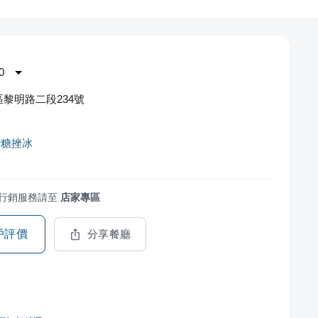
0
黎明路二段234號
砂糖挫冰
行銷服務請至
店家專區
戶評價
分享餐廳