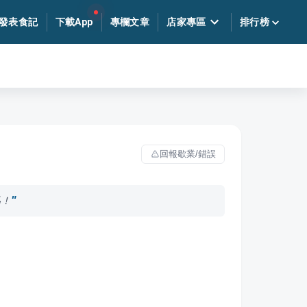
發表食記
下載App
專欄文章
店家專區
排行榜
回報歇業/錯誤
品！