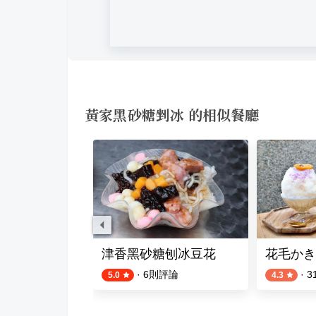
黃家黑砂糖剉冰 的相似餐廳
 崇德店
津香黑砂糖刨冰豆花
花毛かき
則評論
·
6
則評論
·
3
5.0
4.3