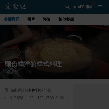
在 APP 開啟
餐廳資訊
照片
評論
相似餐廳
頭份韓洋館韓式料理
0
則評論
·
苗栗縣頭份市和平路266號
今日營業: 11:30-14:00, 17:30-21:00