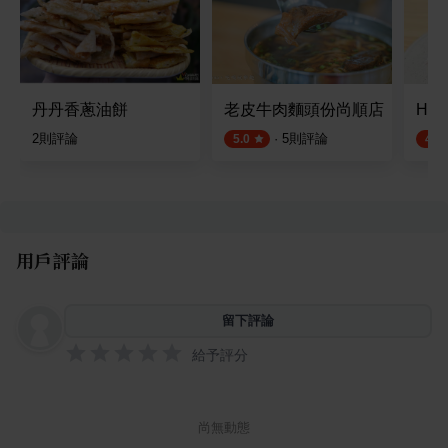
丹丹香蔥油餅
老皮牛肉麵頭份尚順店
Ho
2
則評論
·
5
則評論
5.0
4.5
用戶評論
留下評論
給予評分
尚無動態