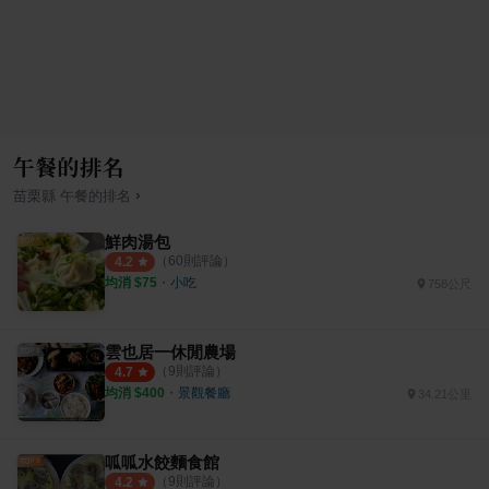
午餐的排名
›
苗栗縣
午餐
的排名
鮮肉湯包
（
60
則評論）
4.2
均消 $
75
・
小吃
758公尺
雲也居一休閒農場
（
9
則評論）
4.7
均消 $
400
・
景觀餐廳
34.21公里
呱呱水餃麵食館
（
9
則評論）
4.2