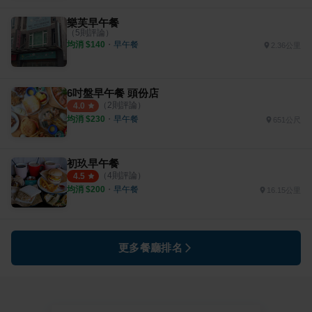
樂芙早午餐
（
5
則評論）
均消 $
140
・
早午餐
2.36公里
6吋盤早午餐 頭份店
（
2
則評論）
4.0
均消 $
230
・
早午餐
651公尺
初玖早午餐
（
4
則評論）
4.5
均消 $
200
・
早午餐
16.15公里
更多餐廳排名