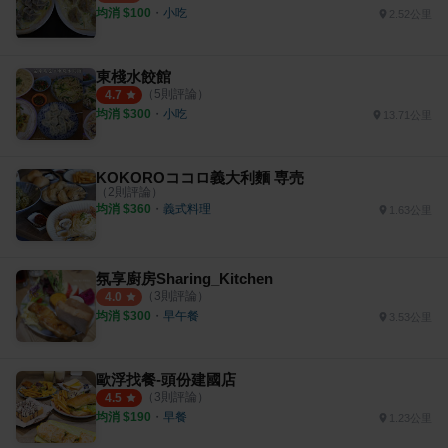
均消 $
100
・
小吃
2.52公里
東棧水餃館
（
5
則評論）
4.7
均消 $
300
・
小吃
13.71公里
KOKOROココロ義大利麵 専売
（
2
則評論）
均消 $
360
・
義式料理
1.63公里
氛享廚房Sharing_Kitchen
（
3
則評論）
4.0
均消 $
300
・
早午餐
3.53公里
歐浮找餐-頭份建國店
（
3
則評論）
4.5
均消 $
190
・
早餐
1.23公里