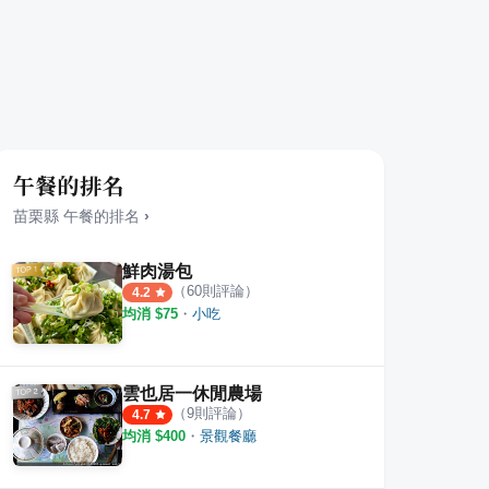
午餐的排名
苗栗縣
午餐
的排名
›
鮮肉湯包
（
60
則評論）
4.2
均消 $
75
・
小吃
雲也居一休閒農場
（
9
則評論）
4.7
均消 $
400
・
景觀餐廳
桐
桐花村
POU