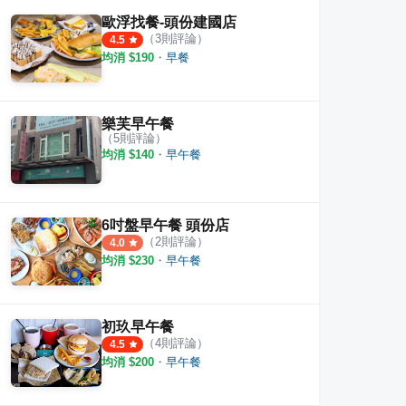
歐浮找餐-頭份建國店
（
3
則評論）
4.5
均消 $
190
・
早餐
樂芙早午餐
（
5
則評論）
均消 $
140
・
早午餐
6吋盤早午餐 頭份店
（
2
則評論）
4.0
均消 $
230
・
早午餐
初玖早午餐
（
4
則評論）
4.5
均消 $
200
・
早午餐