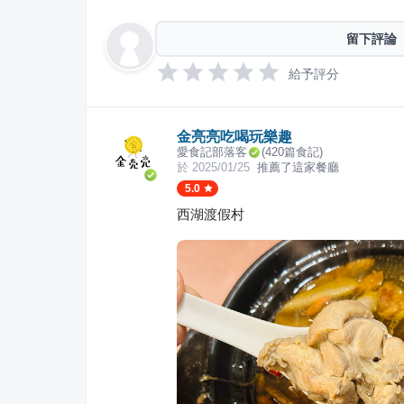
留下評論
給予評分
金亮亮吃喝玩樂趣
愛食記部落客
(
420
篇食記)
於
2025/01/25
推薦了這家餐廳
5.0
西湖渡假村