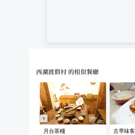
西湖渡假村 的相似餐廳
正宗黑皮臭豆腐
月台茶棧
古早味客