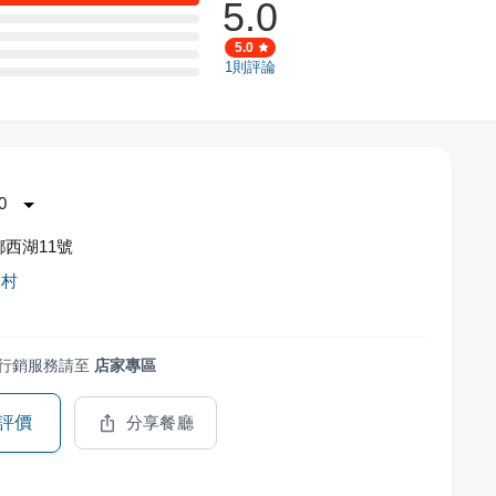
5.0
5.0
1
則評論
0
西湖11號
假村
行銷服務請至
店家專區
評價
分享餐廳