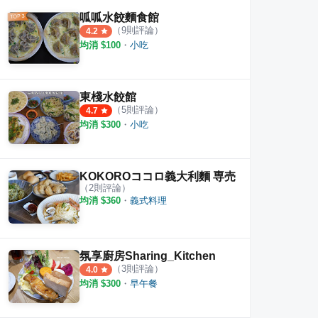
·
17
則評論
·
7
則評論
4.0
4.5
呱呱水餃麵食館
（
9
則評論）
4.2
均消 $
100
・
小吃
東棧水餃館
（
5
則評論）
4.7
均消 $
300
・
小吃
KOKOROココロ義大利麵 専売
（
2
則評論）
均消 $
360
・
義式料理
氛享廚房Sharing_Kitchen
（
3
則評論）
4.0
均消 $
300
・
早午餐