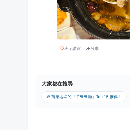
表示讚賞
分享
大家都在搜尋
🔎 苗栗地區的『午餐餐廳』Top 15 推薦！