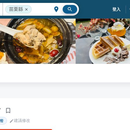
苗栗縣
登入
村
建議修改
餐