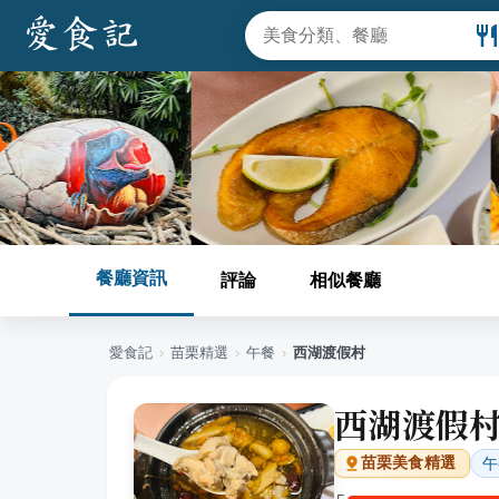
餐廳資訊
評論
相似餐廳
愛食記
›
苗栗
精選
›
午餐
›
西湖渡假村
西湖渡假
午
苗栗
美食精選