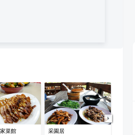
家菜館
采園居
新月梧