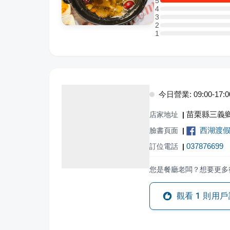
5
5 星：1 則評論
4
4 星：0 則評論
3
3 星：0 則評論
2
2 星：0 則評論
1
1 星：0 則評論
今日營業: 09:00-17:0
苗栗縣三義鄉
店家地址
|
西湖渡
臉書頁面
|
037876699
訂位電話
|
您是餐廳老闆？想要更多
觀看
1
則用戶