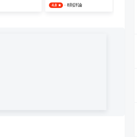
·
8
則評論
4.8
4.0