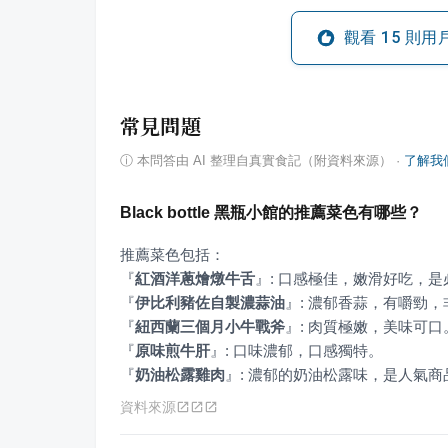
觀看
15
則用
常見問題
ⓘ
本問答由 AI 整理自真實食記（附資料來源）
·
了解我
Black bottle 黑瓶小館的推薦菜色有哪些？
『
紅酒洋蔥燴燉牛舌
』
『
伊比利豬佐自製濃蒜油
』
『
紐西蘭三個月小牛戰斧
』
『
原味煎牛肝
』
『
奶油松露雞肉
』
: 濃郁的奶油松露味，是人氣商
資料來源