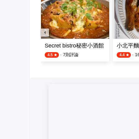
非瓶
Secret bistro秘密小酒館
小北平麵
則評論
·
7
則評論
·
1
4.5
4.4