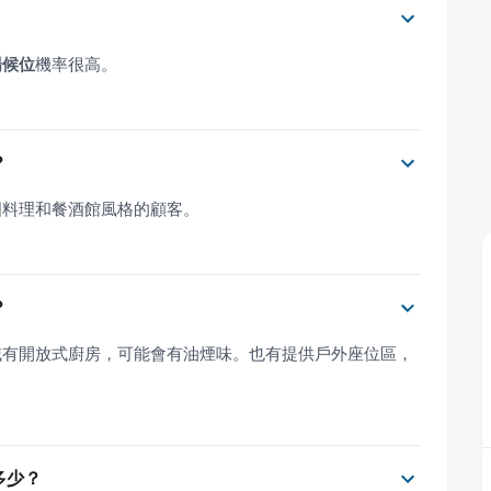
場候位
機率很高。
？
國料理和餐酒館風格的顧客。
？
域有開放式廚房，可能會有油煙味。也有提供戶外座位區，
。
是多少？