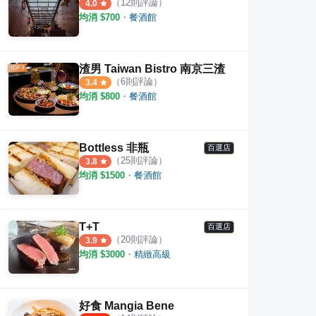
（
12
則評論）
4.0
均消 $
700
・
餐酒館
渣男 Taiwan Bistro 南京三渣
（
6
則評論）
3.4
均消 $
800
・
餐酒館
Bottless 非瓶
百選店
（
25
則評論）
3.8
均消 $
1500
・
餐酒館
T+T
百選店
（
20
則評論）
3.9
均消 $
3000
・
精緻高級
好食 Mangia Bene