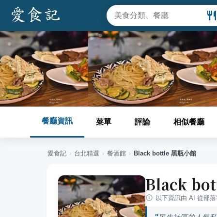
餐廳資訊
菜單
評論
相似餐廳
愛食記
›
台北
精選
›
餐酒館
›
Black bottle 黑瓶小館
Black b
以下資訊由 AI 從部