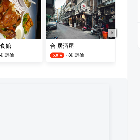
食館
合 居酒屋
季吉G
6
則評論
·
8
則評論
5.0
4.4