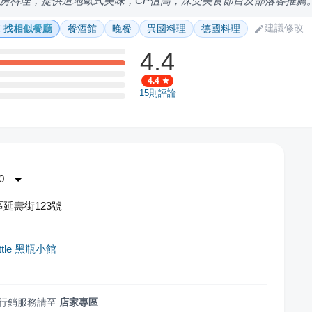
房料理，提供道地歐式美味，CP值高，深受美食節目及部落客推薦
建議修改
找相似餐廳
餐酒館
晚餐
異國料理
德國料理
4.4
4.4
15
則評論
0
延壽街123號
ottle 黑瓶小館
行銷服務請至
店家專區