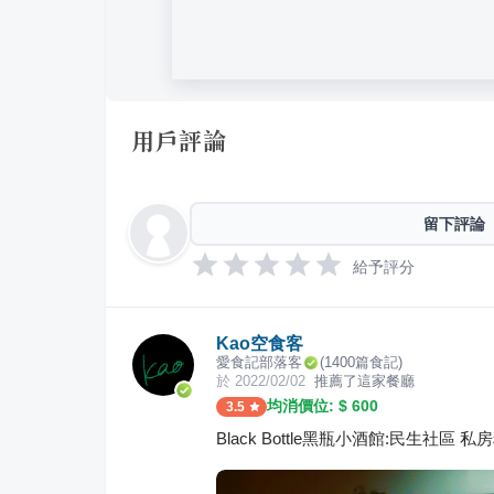
用戶評論
留下評論
給予評分
Kao空食客
愛食記部落客
(
1400
篇食記)
於
2022/02/02
推薦了這家餐廳
均消價位: $
600
3.5
Black Bottle黑瓶小酒館:民生社區