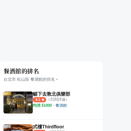
餐酒館的排名
台北市
松山區
餐酒館
的排名
›
貓下去敦北俱樂部
（
31
則評論）
4.1
均消 $
1000
・
餐酒館
弎樓Thirdfloor