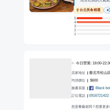
民生社區的人氣私
台北
美食精選
5
5 星：1 則評論
4
4 星：3 則評論
3
3 星：0 則評論
2
2 星：0 則評論
1
1 星：0 則評論
今日營業: 18:00-22:3
臺北市松山區
店家地址
|
$
600
均消價位
|
Black b
臉書頁面
|
0916721422
訂位電話
|
您是餐廳老闆？想要更多