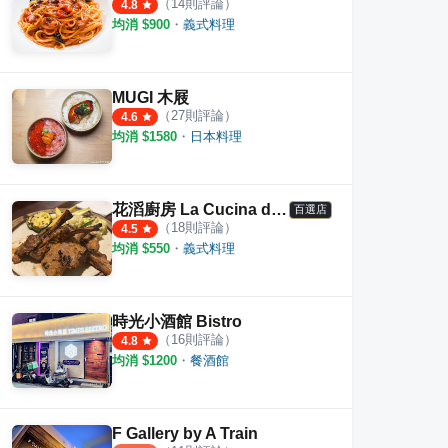
（
14
則評論）
4.8
均消 $
900
・
義式料理
MUGI 木屐
（
27
則評論）
4.6
均消 $
1580
・
日本料理
花滔廚房 La Cucina di Flora
百選店
（
18
則評論）
4.5
均消 $
550
・
義式料理
時光小酒館 Bistro
（
16
則評論）
4.8
均消 $
1200
・
餐酒館
F Gallery by A Train