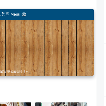
菜單 Menu
單請
至餐廳管理後台