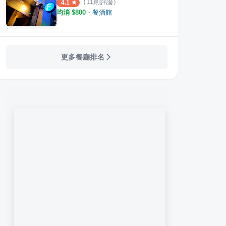
（
11
則評論）
4.1
均消 $
800
・
餐酒館
更多餐廳排名
G韓國餐館
招治飯店
絕好
·
15
則評論
·
31
則評論
4.6
4.7