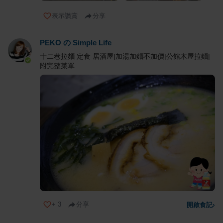
表示讚賞
分享
PEKO の Simple Life
十二巷拉麵 定食 居酒屋|加湯加麵不加價|公館木屋拉麵|
附完整菜單
+
3
分享
開啟食記
›