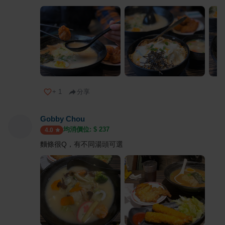
+
1
分享
Gobby Chou
均消價位: $
237
4.0
麵條很Q，有不同湯頭可選