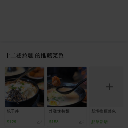
十二巷拉麵
的推薦菜色
親子丼
炸雞塊拉麵
新增推薦菜色
$129
$158
點擊新增
3
2