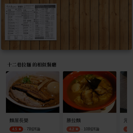
十二巷拉麵 的相似餐廳
麵屋長樂
勝拉麵
元之
·
7
則評論
·
10
則評論
4.5
4.2
4.2