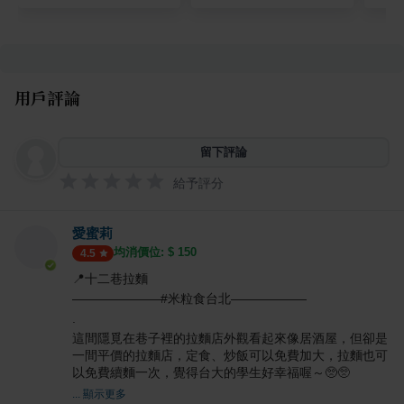
用戶評論
留下評論
給予評分
愛蜜莉
均消價位: $
150
4.5
📍十二巷拉麵
———————#米粒食台北——————
.
這間隱覓在巷子裡的拉麵店外觀看起來像居酒屋，但卻是
一間平價的拉麵店，定食、炒飯可以免費加大，拉麵也可
以免費續麵一次，覺得台大的學生好幸福喔～🥺🥺
... 顯示更多