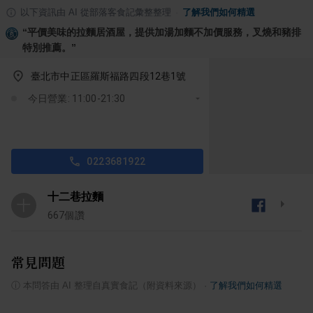
以下資訊由 AI 從部落客食記彙整整理
·
了解我們如何精選
“
平價美味的拉麵居酒屋，提供加湯加麵不加價服務，叉燒和豬排
特別推薦。
”
臺北市中正區羅斯福路四段12巷1號
今日營業: 11:00-21:30
0223681922
十二巷拉麵
十
667
個讚
常見問題
ⓘ
本問答由 AI 整理自真實食記（附資料來源）
·
了解我們如何精選