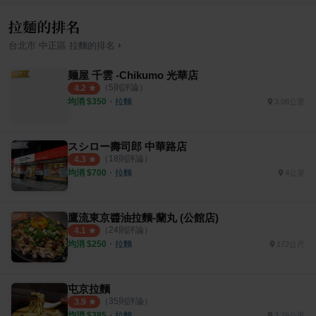
拉麵的排名
›
台北市
中正區
拉麵
的排名
麺屋 千雲 -Chikumo 光華店
（
5
則評論）
4.2
均消 $
350
・
拉麵
3.08公里
スシロー壽司郎 中華路店
（
18
則評論）
4.3
均消 $
700
・
拉麵
4公里
鷹流東京醬油拉麵-蘭丸 (公館店)
（
24
則評論）
4.1
均消 $
250
・
拉麵
172公尺
屯京拉麵
（
35
則評論）
3.9
均消 $
385
・
拉麵
3.76公里