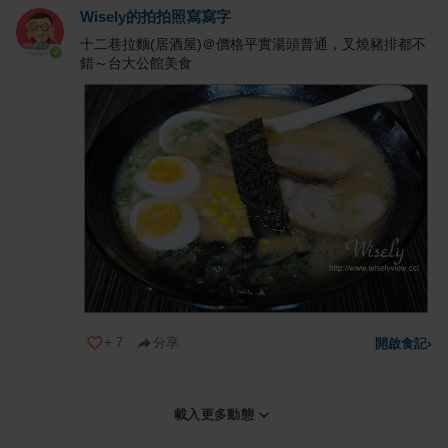
Wisely的拍拍照寫寫字
十二巷拉麵(居酒屋)＠價格平實湯頭普通，叉燒豬排都不
錯～台大公館美食
+
7
分享
開啟食記
›
載入更多動態