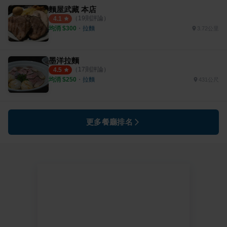
麵屋武藏 本店
（
19
則評論）
4.1
均消 $
300
・
拉麵
3.72公里
墨洋拉麵
（
17
則評論）
4.5
均消 $
250
・
拉麵
431公尺
更多餐廳排名