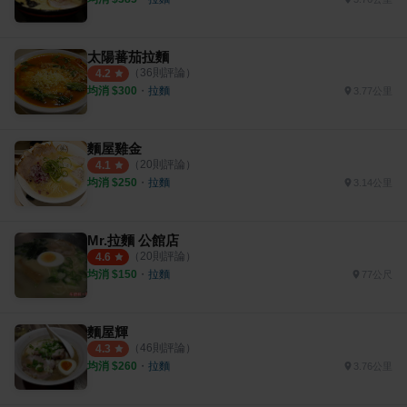
太陽蕃茄拉麵
（
36
則評論）
4.2
均消 $
300
・
拉麵
3.77公里
麵屋雞金
（
20
則評論）
4.1
均消 $
250
・
拉麵
3.14公里
Mr.拉麵 公館店
（
20
則評論）
4.6
均消 $
150
・
拉麵
77公尺
麵屋輝
（
46
則評論）
4.3
均消 $
260
・
拉麵
3.76公里