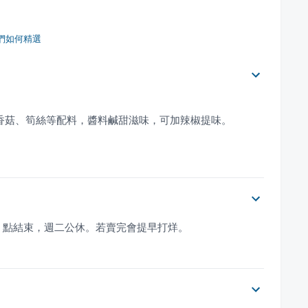
們如何精選
。
 7 點結束，週二公休。若賣完會提早打烊。