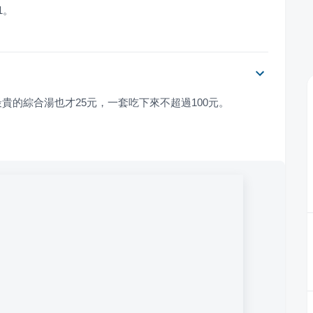
31。
貴的綜合湯也才25元，一套吃下來不超過100元。