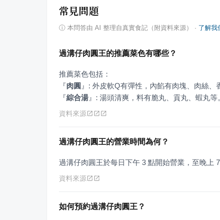
常見問題
ⓘ
本問答由 AI 整理自真實食記（附資料來源）
·
了解我
過溝仔肉圓王的推薦菜色有哪些？
『
肉圓
』
『
綜合湯
』
: 湯頭清爽，料有脆丸、貢丸、蝦丸等
資料來源
過溝仔肉圓王的營業時間為何？
過溝仔肉圓王於每日下午 3 點開始營業，至晚上
資料來源
如何預約過溝仔肉圓王？