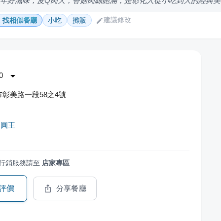
0年好滋味，皮Q肉大，香菇肉絲飽滿，是彰化人從小吃到大的經典美
建議修改
找相似餐廳
小吃
攤販
0
彰美路一段58之4號
肉圓王
行銷服務請至
店家專區
評價
分享餐廳