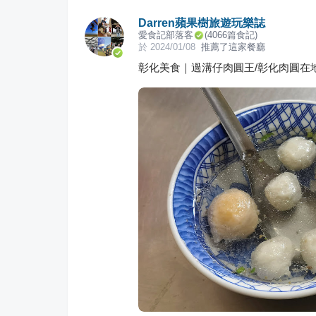
Darren蘋果樹旅遊玩樂誌
愛食記部落客
(
4066
篇食記)
於
2024/01/08
推薦了這家餐廳
彰化美食｜過溝仔肉圓王/彰化肉圓在地