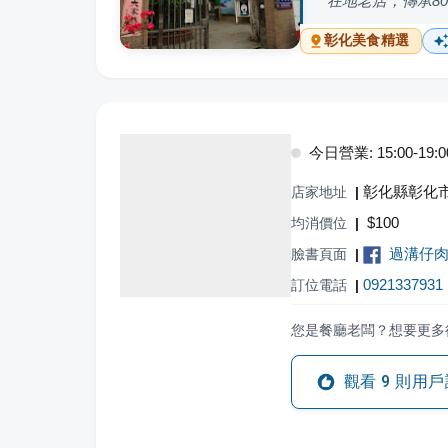
在地老店，傳承8
彰化
美食精選
今日營業: 15:00-19:0
彰化縣彰化市
店家地址
|
$
100
均消價位
|
過溝仔
臉書頁面
|
0921337931
訂位電話
|
您是餐廳老闆？想要更多
觀看
9
則用戶