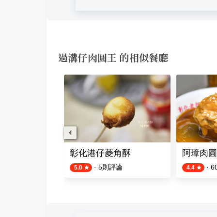
過溝仔肉圓王 的相似餐廳
彰化港仔菱角酥
阿璋肉圓
評論
·
5
則評論
·
6
5.0
4.4