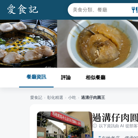
餐廳資訊
評論
相似餐廳
愛食記
›
彰化
精選
›
小吃
›
過溝仔肉圓王
過溝仔肉
以下資訊由 AI 從部