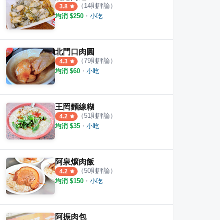
（
14
則評論）
3.8
均消 $
250
・
小吃
北門口肉圓
（
79
則評論）
4.3
均消 $
60
・
小吃
王罔麵線糊
（
51
則評論）
4.2
均消 $
35
・
小吃
下燒肉圓
北門口肉圓(民生店)
正彰
阿泉爌肉飯
·
19
則評論
·
20
則評論
4.5
4.1
（
50
則評論）
4.2
均消 $
150
・
小吃
阿振肉包