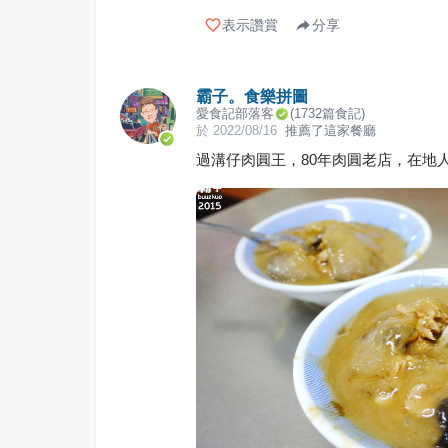
表示讚賞
分享
霸子。食樂拼圖
愛食記部落客
(
1732
篇食記)
於
2022/08/16
推薦了這家餐廳
過溝仔肉圓王，80年肉圓老店，在地