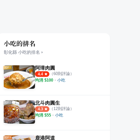
小吃的排名
彰化縣
小吃
的排名
›
阿璋肉圓
（
60
則評論）
4.4
均消 $
100
・
小吃
北斗肉圓生
（
12
則評論）
4.3
均消 $
55
・
小吃
鹿港阿道