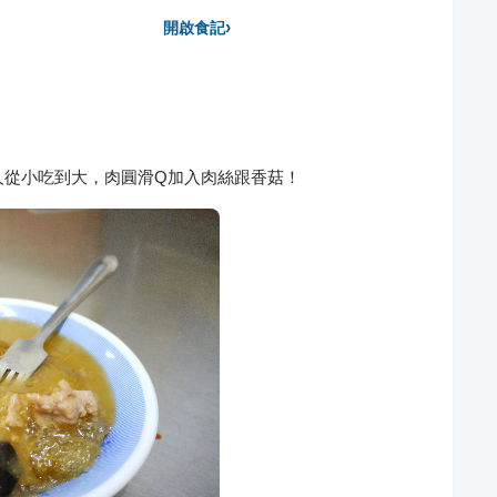
›
開啟食記
人從小吃到大，肉圓滑Q加入肉絲跟香菇！