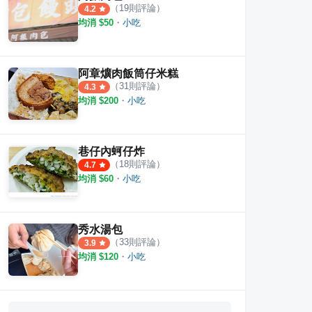
（
19
則評論）
4.2
均消 $
50
・
小吃
阿章爌肉飯筒仔米糕
（
31
則評論）
4.3
均消 $
200
・
小吃
巷仔內蚵仔炸
（
18
則評論）
4.7
均消 $
60
・
小吃
秀水湯包
（
33
則評論）
3.9
均消 $
120
・
小吃