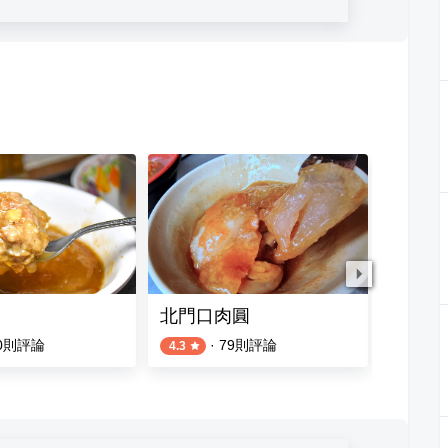
北門口肉圓
八卦山
0
則評論
·
79
則評論
4.3
4.3