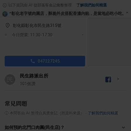
以下資訊由 AI 從部落客食記彙整整理
·
了解我們如何精選
“
彰化老字號肉圓店，酥脆外皮搭配香濃內餡，是當地必吃小吃。
”
彰化縣彰化市民生路315號
今日營業: 11:30-17:30
047227245
民生路派出所
民
101
個讚
常見問題
ⓘ
本問答由 AI 整理自真實食記（附資料來源）
·
了解我們如何精選
如何預約北門口肉圓(民生店)？