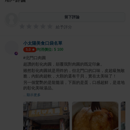
留下評論
給予評分
小太陽美食口袋名單
均消價位: $
100
5.0
#北門口肉圓
超讚的彰化肉圓，顛覆我對肉圓的既定印象。
雖然彰化肉圓就是用炸的，但北門口的口味，皮超級無敵
脆，內餡肉超軟，大顆的還有干貝，實在太美味了！
另一個驚艷的是龍髓湯，下面的是蛋，口感超鮮，是道地
的彰化美味湯品。
... 顯示更多