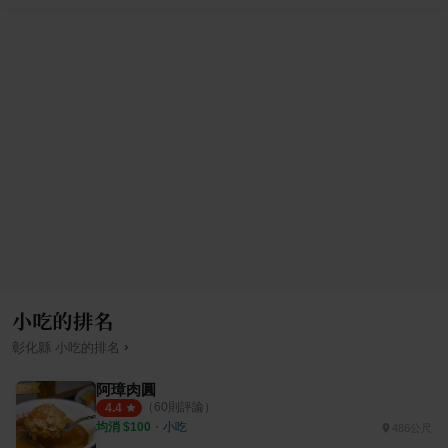
小吃的排名
›
彰化縣
小吃
的排名
阿璋肉圓
（
60
則評論）
4.4
均消 $
100
・
小吃
486公尺