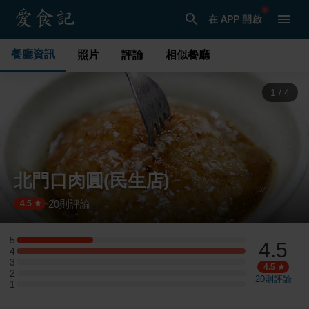
在 APP 開啟
餐廳資訊
照片
評論
相似餐廳
2
/
4
北門口肉圓(民生店)
20
則評論
·
4.5
5
4.5
5 星：1 則評論
4
4 星：3 則評論
3
3 星：0 則評論
4.5
2
2 星：0 則評論
20
則評論
1
1 星：0 則評論