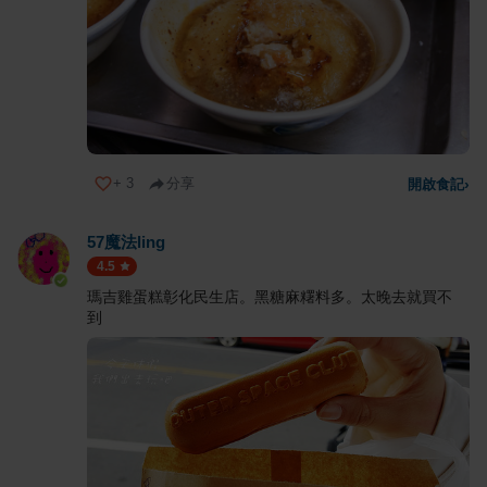
+
3
分享
開啟食記
›
57魔法ling
4.5
瑪吉雞蛋糕彰化民生店。黑糖麻糬料多。太晚去就買不
到