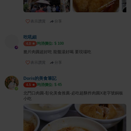
表示讚賞
分享
吃吼細
均消價位: $
100
4.0
脆片肉圓超好吃 龍髓湯好喝 要現場吃
表示讚賞
分享
Doris的美食筆記
均消價位: $
45
4.5
北門口肉圓-彰化美食推薦-必吃超酥炸肉圓X老字號銅板
小吃