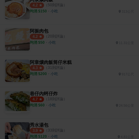
（
50
則評論）
4.2
均消 $
150
・
小吃
313公尺
阿振肉包
（
20
則評論）
4.2
均消 $
50
・
小吃
11.31公里
阿章爌肉飯筒仔米糕
（
31
則評論）
4.3
均消 $
200
・
小吃
917公尺
巷仔內蚵仔炸
（
18
則評論）
4.7
均消 $
60
・
小吃
24.56公里
秀水湯包
（
33
則評論）
3.9
均消 $
120
・
小吃
4.81公里