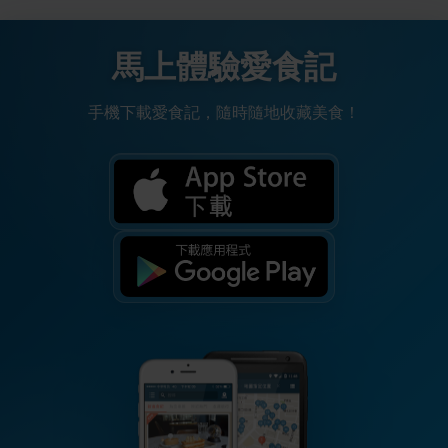
馬上體驗愛食記
手機下載愛食記，隨時隨地收藏美食！