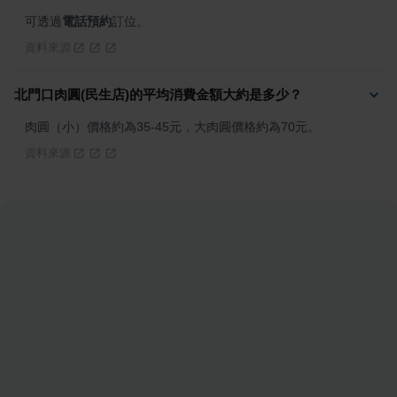
可透過
電話預約
訂位。
資料來源
北門口肉圓(民生店)的平均消費金額大約是多少？
肉圓（小）價格約為35-45元，大肉圓價格約為70元。
資料來源