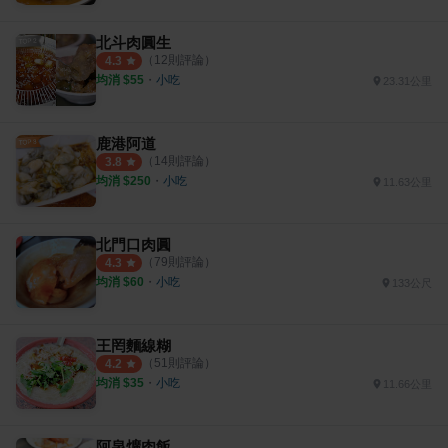
北斗肉圓生
（
12
則評論）
4.3
均消 $
55
・
小吃
23.31公里
鹿港阿道
（
14
則評論）
3.8
均消 $
250
・
小吃
11.63公里
北門口肉圓
（
79
則評論）
4.3
均消 $
60
・
小吃
133公尺
王罔麵線糊
（
51
則評論）
4.2
均消 $
35
・
小吃
11.66公里
阿泉爌肉飯