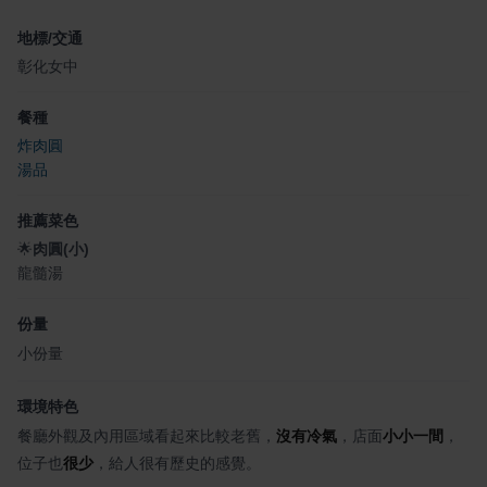
地標/交通
彰化女中
餐種
炸肉圓
湯品
推薦菜色
🌟
肉圓(小)
龍髓湯
份量
小份量
環境特色
餐廳外觀及內用區域看起來比較老舊，
沒有冷氣
，店面
小小一間
，
位子也
很少
，給人很有歷史的感覺。