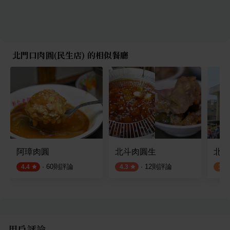
北門口肉圓(民生店) 的相似餐廳
阿璋肉圓
北斗肉圓生
北斗
·
60
則評論
·
12
則評論
4.4
4.3
3.0
用戶評論