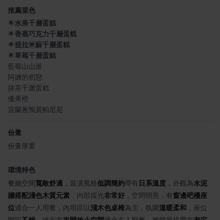
推薦菜色
🌟
水果千層蛋糕
🌟
香蕉巧克力千層蛋糕
🌟
提拉米蘇千層蛋糕
🌟
草莓千層蛋糕
藍莓山山派
阿嬤的初戀
抹茶千層蛋糕
優果橙
宜蘭蔥鴨賞帕尼尼
份量
份量厚重
環境特色
餐廳空間
寬敞舒適
，裝潢風格
低調簡約
帶有
日系溫度
，外觀為
水泥
牆搭配淺色木質元素
，內部採光
非常好
，空間明亮，有
窗邊吧檯座
位
適合一人用餐，內用區以
淺木色桌椅
為主，氛圍
溫暖柔和
，座位
間距
不錯
，後方有
半開放小空間
適合多人聚餐，整體風格帶有
老宅