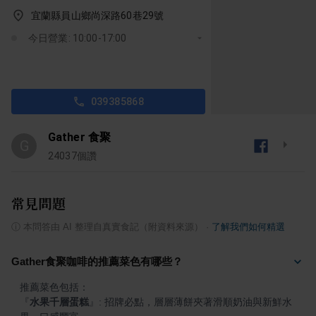
宜蘭縣員山鄉尚深路60巷29號
今日營業: 10:00-17:00
039385868
Gather 食聚
G
24037
個讚
常見問題
ⓘ
本問答由 AI 整理自真實食記（附資料來源）
·
了解我們如何精選
Gather食聚咖啡的推薦菜色有哪些？
『
水果千層蛋糕
』
: 招牌必點，層層薄餅夾著滑順奶油與新鮮水