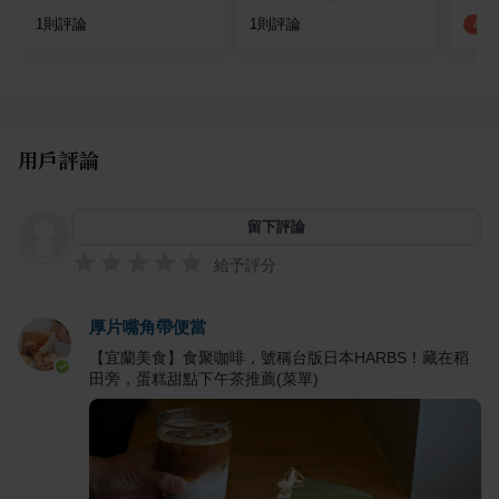
1
則評論
1
則評論
4.2
用戶評論
留下評論
給予評分
厚片嘴角帶便當
【宜蘭美食】食聚咖啡，號稱台版日本HARBS！藏在稻
田旁，蛋糕甜點下午茶推薦(菜單)