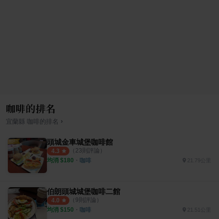
咖啡的排名
›
宜蘭縣
咖啡
的排名
頭城金車城堡咖啡館
（
23
則評論）
4.3
均消 $
180
・
咖啡
21.79公里
伯朗頭城城堡咖啡二館
（
9
則評論）
4.0
均消 $
150
・
咖啡
21.51公里