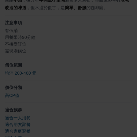
改造的味道
，但不過於復古，是
簡單、舒服
的咖啡廳。
注意事項
有低消
用餐限時90分鐘
不接受訂位
需現場候位
價位範圍
均消 200-400 元
價位分類
高CP值
適合族群
適合一人用餐
適合朋友聚餐
適合家庭聚餐