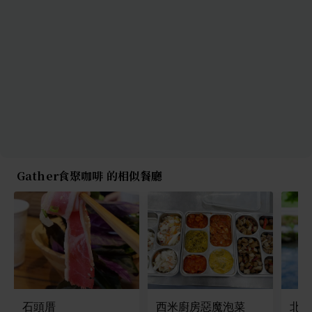
Gather食聚咖啡 的相似餐廳
石頭厝
西米廚房惡魔泡菜
北后