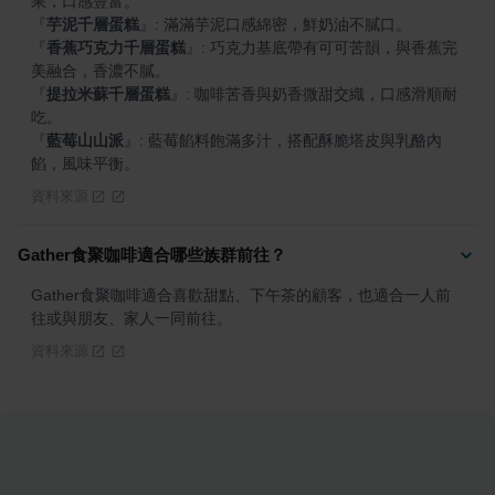
『
芋泥千層蛋糕
』
『
香蕉巧克力千層蛋糕
』
: 巧克力基底帶有可可苦韻，與香蕉完
『
提拉米蘇千層蛋糕
』
: 咖啡苦香與奶香微甜交織，口感滑順耐
『
藍莓山山派
』
: 藍莓餡料飽滿多汁，搭配酥脆塔皮與乳酪內
餡，風味平衡。
資料來源
Gather食聚咖啡適合哪些族群前往？
Gather食聚咖啡適合喜歡甜點、下午茶的顧客，也適合一人前
往或與朋友、家人一同前往。
資料來源