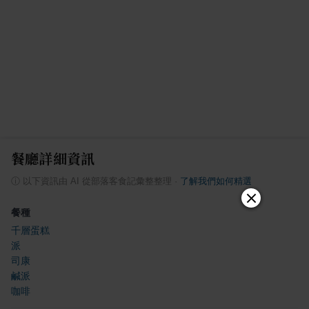
餐廳詳細資訊
ⓘ
以下資訊由 AI 從部落客食記彙整整理
·
了解我們如何精選
餐種
千層蛋糕
派
司康
鹹派
咖啡