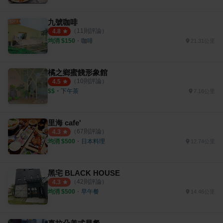
九號咖啡
（
11
則評論）
4.8
均消 $
150
・
咖啡
21.31公里
橘之鄉蜜餞形象館
（
10
則評論）
4.5
$$
・
下午茶
7.16公里
里海 cafe'
（
67
則評論）
4.3
均消 $
500
・
日本料理
12.74公里
黑宅 BLACK HOUSE
（
42
則評論）
4.3
均消 $
500
・
早午餐
14.46公里