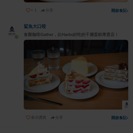
+
1
分享
開啟食記
›
鯊魚大口咬
食聚咖啡Gather，比Harbs好吃的千層蛋糕專賣店！
表示讚賞
分享
開啟食記
›