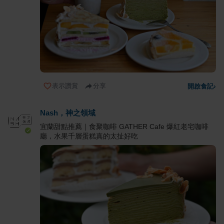
表示讚賞
分享
開啟食記
›
Nash，神之領域
宜蘭甜點推薦｜食聚咖啡 GATHER Cafe 爆紅老宅咖啡
廳，水果千層蛋糕真的太扯好吃