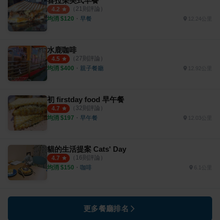
喜拉朵美式早餐
（
21
則評論）
4.2
均消 $
120
・
早餐
12.24公里
水鹿咖啡
（
27
則評論）
4.5
均消 $
400
・
親子餐廳
12.92公里
初 firstday food 早午餐
（
32
則評論）
4.7
均消 $
197
・
早午餐
12.03公里
貓的生活提案 Cats' Day
（
16
則評論）
4.7
均消 $
150
・
咖啡
6.1公里
更多餐廳排名