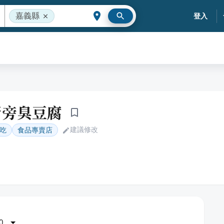
嘉義縣
登入
所旁臭豆腐
建議修改
吃
食品專賣店
0