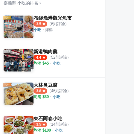
嘉義縣
小吃
的排名
›
布袋漁港觀光魚市
（
6
則評論）
3.5
小吃
・
海鮮
外燴料理餐廳
四十年老店臭豆腐
紋雯
·
1
則評論
1
則評
3.0
新港鴨肉羹
（
52
則評論）
4.4
均消 $
45
・
小吃
大林臭豆腐
（
46
則評論）
3.8
均消 $
60
・
小吃
東石阿春小吃
（
14
則評論）
3.5
均消 $
100
・
小吃