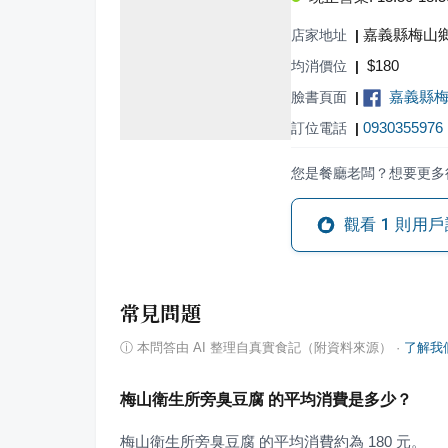
嘉義縣梅山鄉
店家地址
|
$
180
均消價位
|
嘉義縣
臉書頁面
|
0930355976
訂位電話
|
您是餐廳老闆？想要更多
觀看
1
則用戶
常見問題
ⓘ
本問答由 AI 整理自真實食記（附資料來源）
·
了解我
梅山衛生所旁臭豆腐 的平均消費是多少？
梅山衛生所旁臭豆腐 的平均消費約為 180 元。