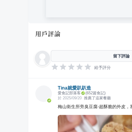
用戶評論
留下評論
給予評分
Tina就愛趴趴造
愛食記部落客
(
652
篇食記)
於
2025/09/20
推薦了這家餐廳
梅山衛生所旁臭豆腐-超酥脆的外皮，