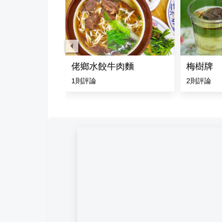
佬鄉水餃牛肉麵
梅樹牌
評論
1
則評論
2
則評論