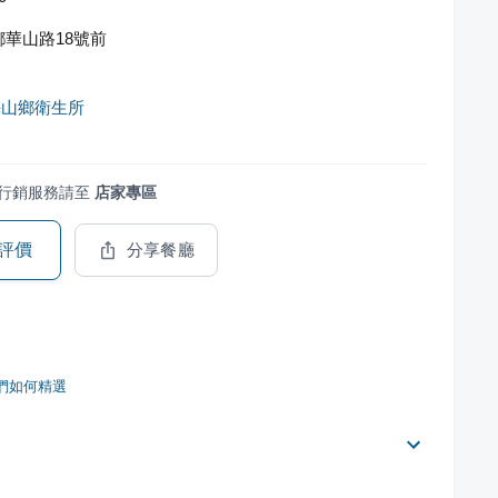
華山路18號前
梅山鄉衛生所
行銷服務請至
店家專區
評價
分享餐廳
們如何精選