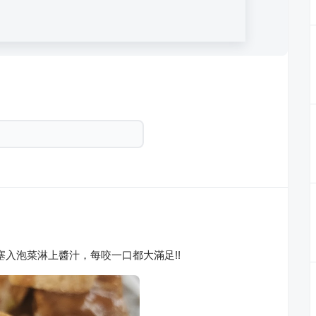
塞入泡菜淋上醬汁，每咬一口都大滿足!!