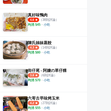
真好味鴨肉
（
38
則評論）
4.6
均消 $
45
・
小吃
陳氏姊妹蒸餃
（
14
則評論）
4.3
均消 $
80
・
小吃
街仔尾 - 阿嬤の草仔粿
（
6
則評論）
3.8
均消 $
70
・
小吃
六哥古早味烤玉米
（
27
則評論）
4.2
均消 $
55
・
小吃