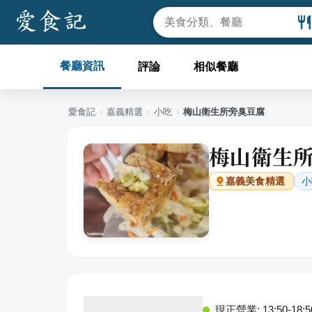
餐廳資訊
評論
相似餐廳
愛食記
›
嘉義
精選
›
小吃
›
梅山衛生所旁臭豆腐
梅山衛生
小
嘉義
美食精選
現正營業: 13:50-18:5