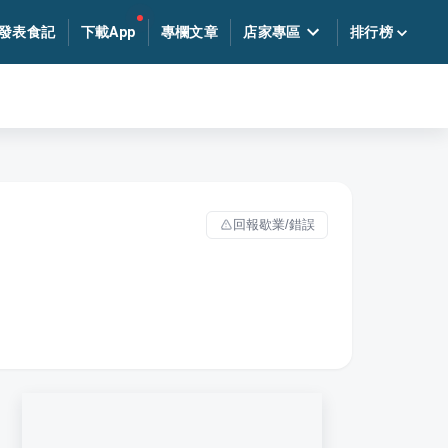
發表食記
下載App
專欄文章
店家專區
排行榜
回報歇業/錯誤