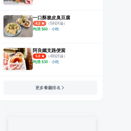
一口酥脆皮臭豆腐
（
5
則評論）
4.2
均消 $
60
・
小吃
阿良鐵支路便當
（
4
則評論）
5.0
均消 $
30
・
小吃
更多餐廳排名