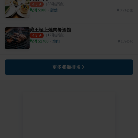
（
38
則評論）
4.3
均消 $
100
・
甜點
3.21公里
藏王極上燒肉餐酒館
（
17
則評論）
4.8
均消 $
1700
・
燒肉
139公尺
更多餐廳排名