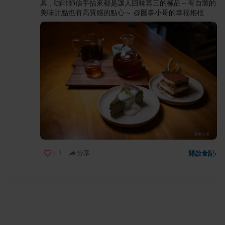
具，咖啡師信手拈來都是讓人回味再三的極品～有自製的
美味甜點也有高質感的點心～ @圍事小哥的幸福相框
+
1
分享
開啟食記
›