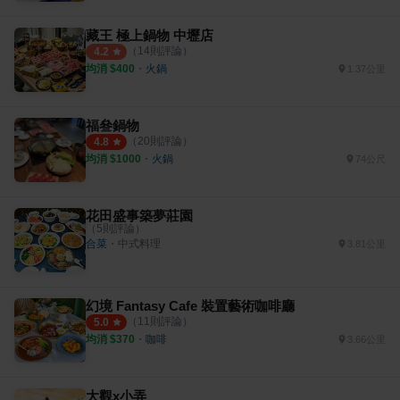
藏王 極上鍋物 中壢店
（
14
則評論）
4.2
均消 $
400
・
火鍋
1.37公里
福叄鍋物
（
20
則評論）
4.8
均消 $
1000
・
火鍋
74公尺
花田盛事築夢莊園
（
5
則評論）
合菜
・
中式料理
3.81公里
幻境 Fantasy Cafe 裝置藝術咖啡廳
（
11
則評論）
5.0
均消 $
370
・
咖啡
3.66公里
大觀x小弄