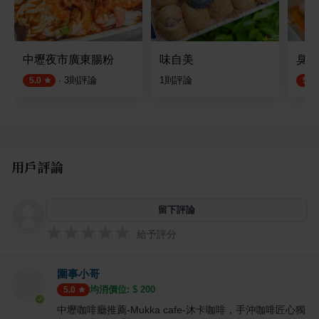
中壢夜市廣東腸粉
味自美
臭老
·
3
則評論
1
則評論
5.0
5.0
用戶評論
留下評論
給予評分
圍事小哥
均消價位: $
200
5.0
中壢咖啡廳推薦-Mukka cafe-沐卡咖啡，手沖咖啡匠心獨