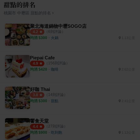
甜點的排名
›
桃園市
中壢區
甜點
的排名
聚北海道鍋物中壢SOGO店
（
6
則評論）
4.2
均消 $
300
・
火鍋
1.13公里
Piepai Cafe
（
156
則評論）
4.9
均消 $
420
・
咖啡
2.62公里
好咖 Thai
（
14
則評論）
3.8
均消 $
300
・
甜點
2.41公里
饗食天堂
（
27
則評論）
4.4
均消 $
900
・
吃到飽
1.13公里