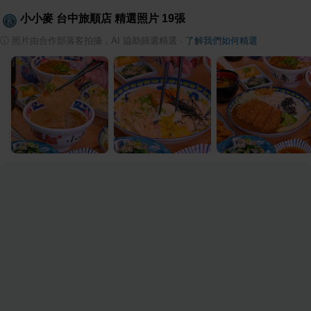
小小麥 台中旅順店
精選照片
19
張
ⓘ
照片由合作部落客拍攝，AI 協助篩選精選
·
了解我們如何精選