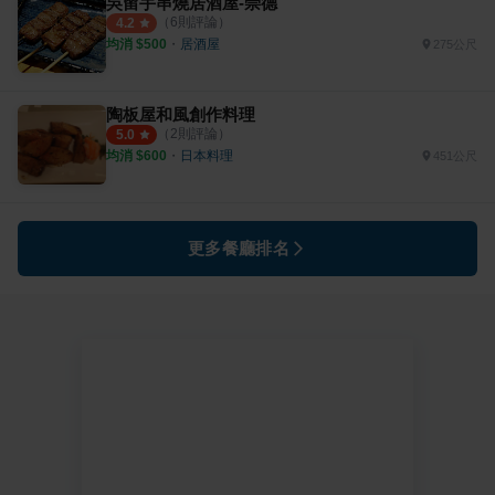
吳留手串燒居酒屋-崇德
（
6
則評論）
4.2
均消 $
500
・
居酒屋
275公尺
陶板屋和風創作料理
（
2
則評論）
5.0
均消 $
600
・
日本料理
451公尺
更多餐廳排名