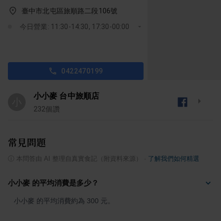
臺中市北屯區旅順路二段106號
今日營業: 11:30-14:30, 17:30-00:00
0422470199
小小麥 台中旅順店
小
232
個讚
常見問題
ⓘ
本問答由 AI 整理自真實食記（附資料來源）
·
了解我們如何精選
小小麥 的平均消費是多少？
小小麥 的平均消費約為 300 元。