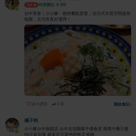
均消價位: $
300
3.5
台中美食｜小小麥：雖然餐點普普，但日式木質空間超有
氛圍，北屯宵夜好選擇！
表示讚賞
分享
開啟食記
›
橘子狗
小小麥台中旅順店 台中北屯開幕平價食堂 商業午餐只要
99元超划算 超多百元菜色吃飽又省錢