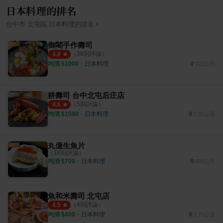
日本料理的排名
›
台中市
北屯區
日本料理
的排名
御閣手作壽司
（
38
則評論）
4.8
均消 $
1000
・
日本料理
922公尺
耕壽司 台中北屯后庄店
（
5
則評論）
4.6
均消 $
1598
・
日本料理
2.91公里
丸億生魚片
（
18
則評論）
均消 $
700
・
日本料理
992公尺
魚和米壽司 北屯店
（
4
則評論）
4.5
均消 $
400
・
日本料理
3.75公里