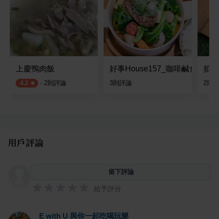
上慶鴨肉飯
好事House157_咖啡鹹食
掐手
·
2
則評論
3
則評論
2
則
4.2
用戶評論
留下評論
給予評分
E with U 與你一起吃喝玩樂