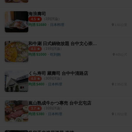
海浪壽司
（
3
則評論）
4.5
均消 $
1680
・
日本料理
1.61公里
和牛涮 日式鍋物放題 台中文心崇德店
（
19
則評論）
4.1
均消 $
1000
・
吃到飽
405公尺
くら寿司 藏壽司 台中中清路店
（
30
則評論）
4.0
均消 $
400
・
日本料理
2.95公里
嵐山熟成牛かつ專売 台中北屯店
（
10
則評論）
3.7
均消 $
380
・
日本料理
1.02公里