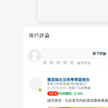
用戶評論
留下評論
給予評分
雞蛋糕生活美學專題報告
愛食記部落客
(
982
篇食記)
於
2025/09/03
推薦了這家餐廳
均消價位: $
300
5.0
硓宅食堂 - 位在老宅內的度假叢林風