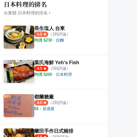
日本料理的排名
台東縣
日本料理
的排名
›
長生塩人 台東
（
1
則評論）
3.5
均消 $
230
・
拉麵
飯小吃
甘泉小站
美娥
1
則評論
1
則評
葉氏海鮮 Yeh‘s Fish
（
5
則評論）
4.5
均消 $
200
・
日本料理
都蘭糖廠
（
2
則評論）
4.0
$$
・
居酒屋
蘭田手作日式豬排
（
24
則評論）