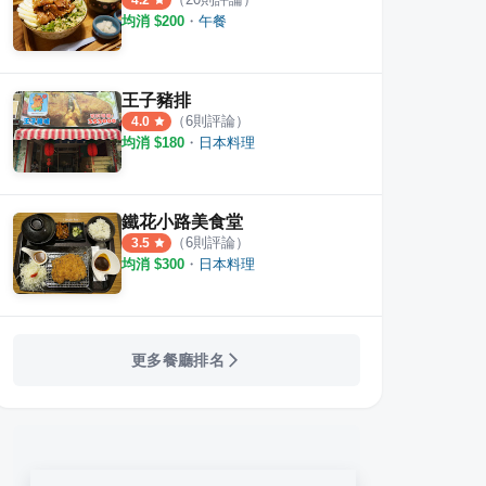
4.2
均消 $
200
・
午餐
王子豬排
（
6
則評論）
4.0
均消 $
180
・
日本料理
鐵花小路美食堂
（
6
則評論）
3.5
均消 $
300
・
日本料理
更多餐廳排名