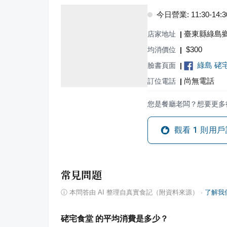
今日營業: 11:30-14:30,
臺東縣綠島鄉
店家地址
|
$
300
均消價位
|
綠島 硓
臉書頁面
|
尚無電話
訂位電話
|
您是餐廳老闆？想要更多
觀看
1
則用戶
常見問題
ⓘ
本問答由 AI 整理自真實食記（附資料來源）
·
了解我
硓宅食堂 的平均消費是多少？