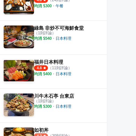
4.8
均消 $
300
・
午餐
綠島 非炒不可海鮮食堂
（
1
則評論）
均消 $
540
・
日本料理
福井日本料理
（
11
則評論）
4.8
均消 $
400
・
日本料理
川牛木石亭 台東店
（
1
則評論）
均消 $
300
・
日本料理
如初丼
（
20
則評論）