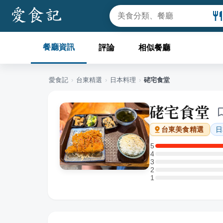
餐廳資訊
評論
相似餐廳
愛食記
›
台東
精選
›
日本料理
›
硓宅食堂
硓宅食堂
日
台東
美食精選
5
5 星：1 則評論
4
4 星：0 則評論
3
3 星：0 則評論
2
2 星：0 則評論
1
1 星：0 則評論