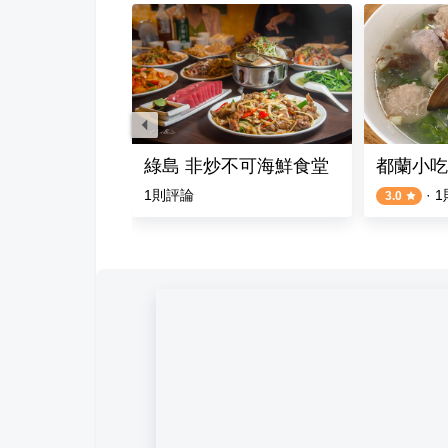
綠島 非炒不可海鮮食堂
都蘭小吃
評論
1
則評論
·
1
3.0