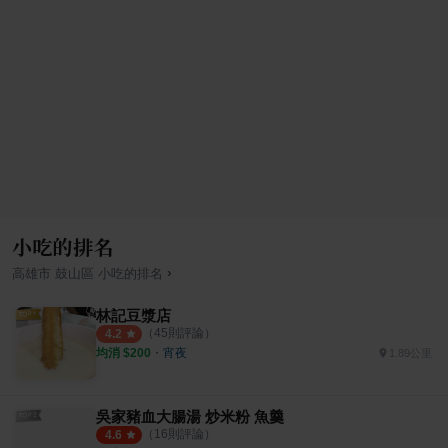
小吃的排名
›
高雄市
鼓山區
小吃
的排名
林記豆漿店
（
45
則評論）
4.2
均消 $
200
・
宵夜
1.89公里
吳家豬血大腸湯 炒米粉 魚羹
（
16
則評論）
4.6