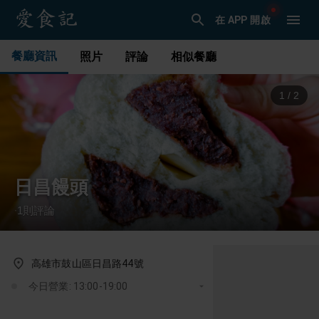
在 APP 開啟
餐廳資訊
照片
評論
相似餐廳
1
/
2
日昌饅頭
1
則評論
·
高雄市鼓山區日昌路44號
今日營業: 13:00-19:00