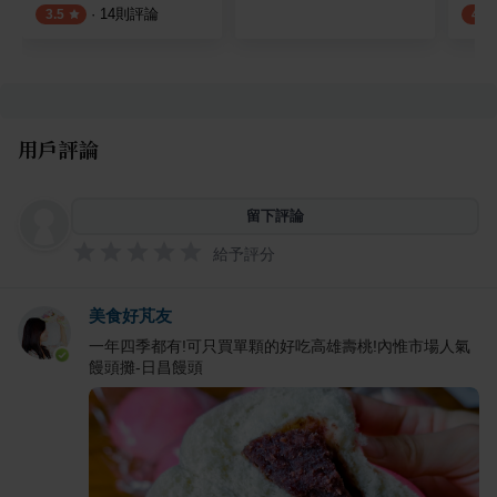
·
14
則評論
3.5
4.0
用戶評論
留下評論
給予評分
美食好芃友
一年四季都有!可只買單顆的好吃高雄壽桃!內惟市場人氣
饅頭攤-日昌饅頭