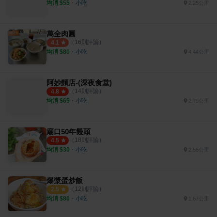
均消 $
55
・
小吃
2.25公里
萬全肉圓
（
16
則評論）
4.1
均消 $
80
・
小吃
4.44公里
阿妙麵店-(深夜食堂)
（
14
則評論）
4.8
均消 $
65
・
小吃
2.79公里
廟口50年饅頭
（
18
則評論）
4.5
均消 $
30
・
小吃
2.55公里
爆漿蛋炒飯
（
12
則評論）
2.5
均消 $
80
・
小吃
1.67公里