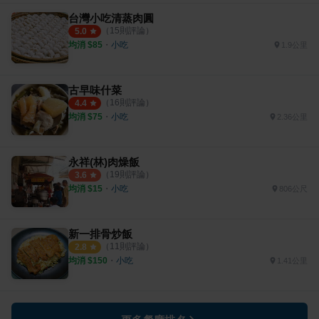
台灣小吃清蒸肉圓
（
15
則評論）
5.0
均消 $
85
・
小吃
1.9公里
古早味什菜
（
16
則評論）
4.4
均消 $
75
・
小吃
2.36公里
永祥(林)肉燥飯
（
19
則評論）
3.6
均消 $
15
・
小吃
806公尺
新一排骨炒飯
（
11
則評論）
2.8
均消 $
150
・
小吃
1.41公里