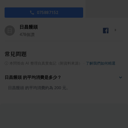
075887152
日昌饅頭
日
478
個讚
常見問題
ⓘ
本問答由 AI 整理自真實食記（附資料來源）
·
了解我們如何精選
日昌饅頭 的平均消費是多少？
日昌饅頭 的平均消費約為 200 元。