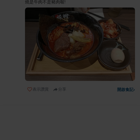
燒是牛肉不是豬肉喔!
表示讚賞
分享
開啟食記
›