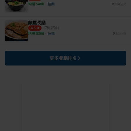
均消 $
400
・
拉麵
314公尺
麵屋長樂
（
7
則評論）
4.5
均消 $
300
・
拉麵
3.1公里
更多餐廳排名