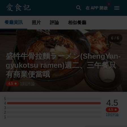
在 APP 開啟
餐廳資訊
照片
評論
相似餐廳
1
/
6
盛牪牛骨拉麵ラーメン(ShengYan-
gyukotsu ramen)週二、三午餐只
有商業便當哦
1
則評論
·
4.5
5
4.5
5 星：0 則評論
4
4 星：1 則評論
3
3 星：0 則評論
4.5
2
2 星：0 則評論
1
則評論
1
1 星：0 則評論