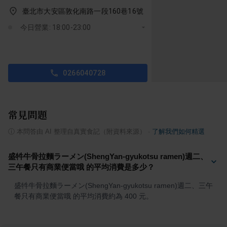
臺北市大安區敦化南路一段160巷16號
今日營業: 18:00-23:00
0266040728
常見問題
ⓘ
本問答由 AI 整理自真實食記（附資料來源）
·
了解我們如何精選
盛牪牛骨拉麵ラーメン(ShengYan-gyukotsu ramen)週二、
三午餐只有商業便當哦 的平均消費是多少？
盛牪牛骨拉麵ラーメン(ShengYan-gyukotsu ramen)週二、三午
餐只有商業便當哦 的平均消費約為 400 元。