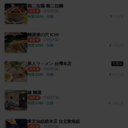
鶏二拉麺-雞二拉麵
（
34
則評論）
4.1
均消 $
200
・
拉麵
1.2公里
麵屋壹の穴 ICHI
（
24
則評論）
3.8
均消 $
200
・
拉麵
776公尺
豚人ラ－メン 台灣本店
百選店
（
24
則評論）
4.3
均消 $
280
・
拉麵
467公尺
緣 麵屋
（
53
則評論）
4.0
均消 $
300
・
拉麵
1.43公里
東京油組総本店 台北敦南組
（
30
則評論）
4.0