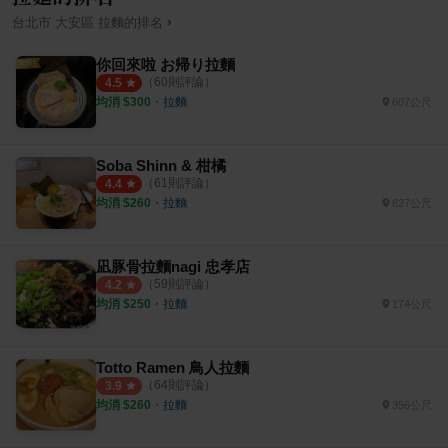
›
台北市
大安區
拉麵
的排名
你回來啦 お帰り拉麵
（
60
則評論）
4.5
均消 $
300
・
拉麵
607公尺
Soba Shinn & 柑橘
（
61
則評論）
4.4
均消 $
260
・
拉麵
827公尺
凪豚骨拉麵nagi 忠孝店
（
59
則評論）
4.2
均消 $
250
・
拉麵
174公尺
Totto Ramen 鳥人拉麵
（
64
則評論）
3.9
均消 $
260
・
拉麵
356公尺