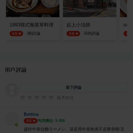
1993韓式無菜單料理
起上小法師
nab
·
3
則評論
·
35
則評論
4.5
4.6
4.5
用戶評論
留下評論
給予評分
Bettina
均消價位: $
400
4.5
盛牪牛骨拉麵ラーメン。湯是用牛骨熬煮不是豚骨喔!叉