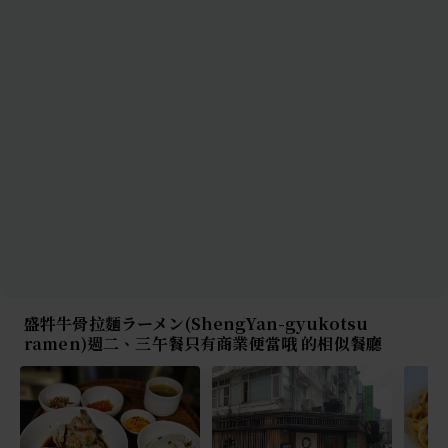
盛牪牛骨拉麵ラーメン(ShengYan-gyukotsu
ramen)週二、三午餐只有商業便當哦 的相似餐廳