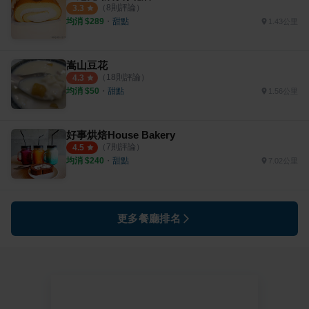
（
8
則評論）
3.3
均消 $
289
・
甜點
1.43公里
嵩山豆花
（
18
則評論）
4.3
均消 $
50
・
甜點
1.56公里
好事烘焙House Bakery
（
7
則評論）
4.5
均消 $
240
・
甜點
7.02公里
更多餐廳排名