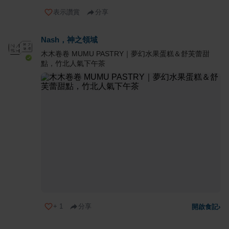
表示讚賞
分享
Nash，神之領域
木木卷卷 MUMU PASTRY｜夢幻水果蛋糕＆舒芙蕾甜
點，竹北人氣下午茶
+
1
分享
開啟食記
›