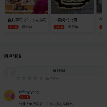
合點壽司 がってん寿司 竹北遠百店
一喜鍋 竹北店
Pok
·
4
則評論
·
2
則評論
4.7
4.5
5.0
用戶評論
留下評論
給予評分
tiffany yang
5.0
竹北人氣蛋糕店，在地人真心推薦👍