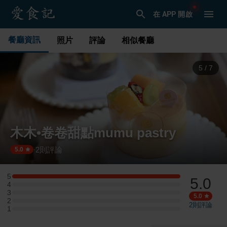
在 APP 開啟
餐廳資訊
照片
評論
相似餐廳
6
/
7
木木•卷卷甜點mumu pastry
2
則評論
·
5.0
5
5.0
5 星：1 則評論
4
4 星：0 則評論
3
3 星：0 則評論
5.0
2
2 星：0 則評論
2
則評論
1
1 星：0 則評論