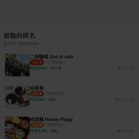
甜點的排名
›
新竹縣
甜點
的排名
二街咖啡 2nd st cafe
（
27
則評論）
4.6
均消 $
200
・
早午餐
2.03公里
仙草巷
（
28
則評論）
4.2
均消 $
90
・
甜點
15.73公里
哈甜豬 Honey Piggy
（
35
則評論）
3.4
均消 $
160
・
甜點
3.04公里