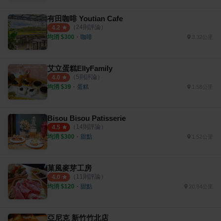
有田咖啡 Youtian Cafe
（
24
則評論）
4.2
均消 $
300
・
咖啡
3.32公里
艾立蛋糕EllyFamily
（
5
則評論）
4.0
均消 $
39
・
蛋糕
1.58公里
Bisou Bisou Patisserie
（
14
則評論）
4.5
均消 $
300
・
甜點
1.52公里
菓風麥芽工房
（
11
則評論）
4.0
均消 $
120
・
甜點
20.84公里
亞尼克 新竹竹北店