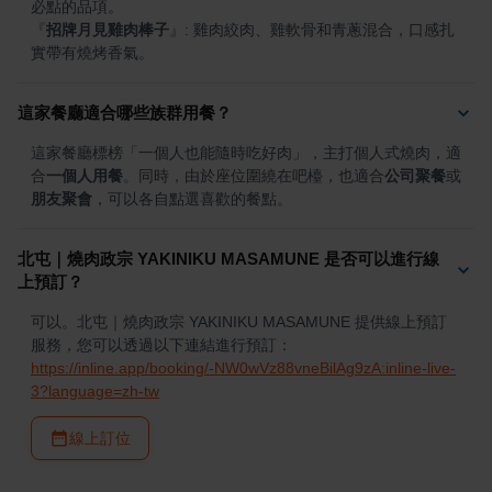
『
招牌月見雞肉棒子
』
: 雞肉絞肉、雞軟骨和青蔥混合，口感扎
實帶有燒烤香氣。
這家餐廳適合哪些族群用餐？
這家餐廳標榜「一個人也能隨時吃好肉」，主打個人式燒肉，適
合
一個人用餐
。同時，由於座位圍繞在吧檯，也適合
公司聚餐
或
朋友聚會
，可以各自點選喜歡的餐點。
北屯｜燒肉政宗 YAKINIKU MASAMUNE 是否可以進行線
上預訂？
可以。北屯｜燒肉政宗 YAKINIKU MASAMUNE 提供線上預訂
服務，您可以透過以下連結進行預訂：
https://inline.app/booking/-NW0wVz88vneBilAg9zA:inline-live-
3?language=zh-tw
線上訂位