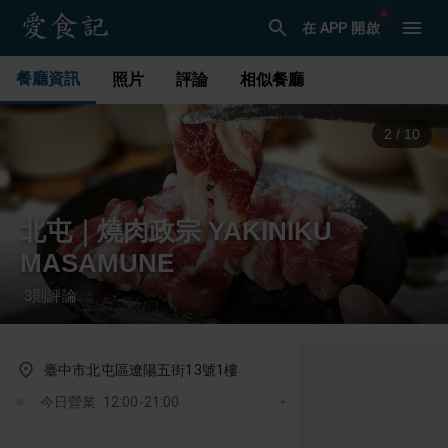
在 APP 開啟
餐廳資訊
照片
評論
相似餐廳
3
/
10
北屯｜燒肉政宗 YAKINIKU
MASAMUNE
3
則評論
·
臺中市北屯區遼陽五街13號1樓
今日營業: 12:00-21:00