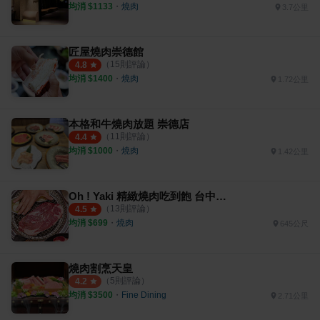
均消 $
1133
・
燒肉
3.7公里
匠屋燒肉崇德館
（
15
則評論）
4.8
均消 $
1400
・
燒肉
1.72公里
本格和牛燒肉放題 崇德店
（
11
則評論）
4.4
均消 $
1000
・
燒肉
1.42公里
Oh ! Yaki 精緻燒肉吃到飽 台中崇德店
（
13
則評論）
4.5
均消 $
699
・
燒肉
645公尺
燒肉割烹天皇
（
5
則評論）
4.2
均消 $
3500
・
Fine Dining
2.71公里