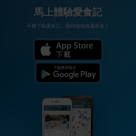
馬上體驗愛食記
手機下載愛食記，隨時隨地收藏美食！