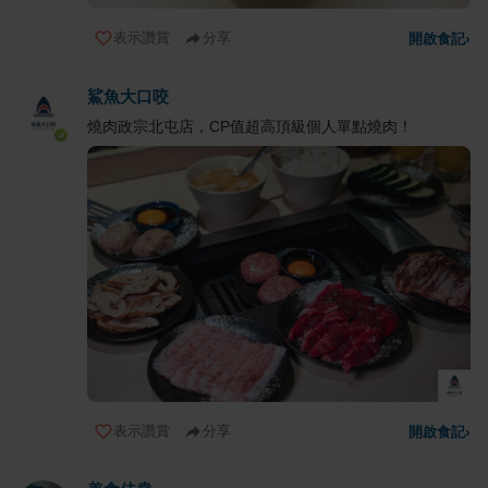
表示讚賞
分享
開啟食記
›
鯊魚大口咬
燒肉政宗北屯店，CP值超高頂級個人單點燒肉！
表示讚賞
分享
開啟食記
›