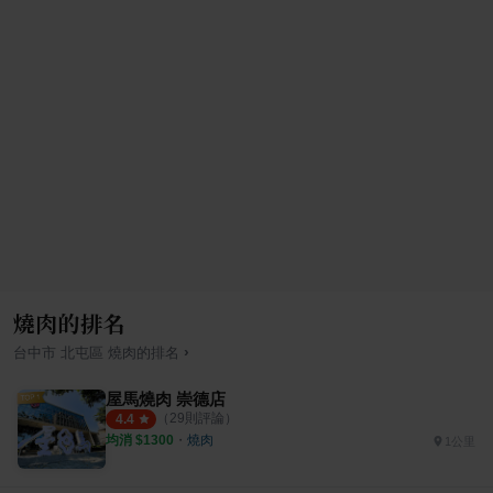
燒肉的排名
›
台中市
北屯區
燒肉
的排名
屋馬燒肉 崇德店
（
29
則評論）
4.4
均消 $
1300
・
燒肉
1公里