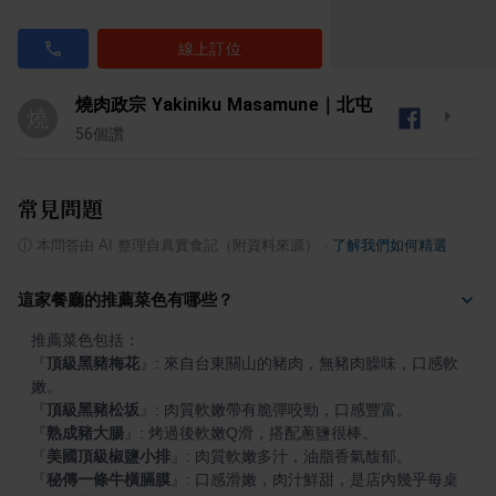
線上訂位
燒肉政宗 Yakiniku Masamune｜北屯
燒
56
個讚
常見問題
ⓘ
本問答由 AI 整理自真實食記（附資料來源）
·
了解我們如何精選
這家餐廳的推薦菜色有哪些？
『
頂級黑豬梅花
』
: 來自台東關山的豬肉，無豬肉臊味，口感軟
『
頂級黑豬松坂
』
『
熟成豬大腸
』
『
美國頂級椒鹽小排
』
『
秘傳一條牛橫膈膜
』
: 口感滑嫩，肉汁鮮甜，是店內幾乎每桌