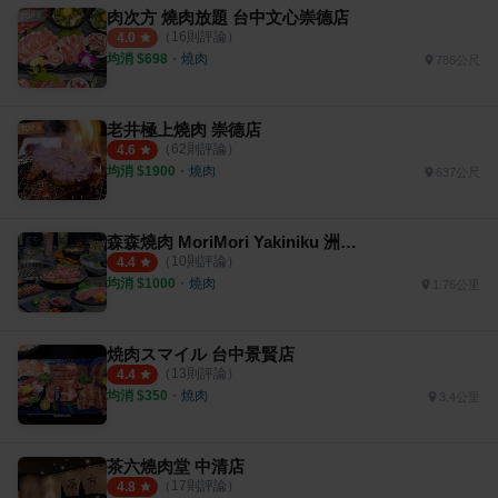
肉次方 燒肉放題 台中文心崇德店
（
16
則評論）
4.0
均消 $
698
・
燒肉
786公尺
老井極上燒肉 崇德店
（
62
則評論）
4.6
均消 $
1900
・
燒肉
637公尺
森森燒肉 MoriMori Yakiniku 洲際店
（
10
則評論）
4.4
均消 $
1000
・
燒肉
1.76公里
焼肉スマイル 台中景賢店
（
13
則評論）
4.4
均消 $
350
・
燒肉
3.4公里
茶六燒肉堂 中清店
（
17
則評論）
4.8