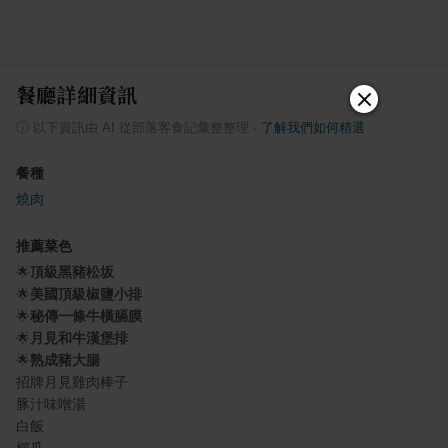
餐廳詳細資訊
ⓘ
以下資訊由 AI 從部落客食記彙整整理
·
了解我們如何精選
餐種
燒肉
推薦菜色
🌟
頂級黑豬松坂
🌟
美國頂級椒鹽小排
🌟
秘傳一條牛橫膈膜
🌟
月見和牛漢堡排
🌟
熟成豬大腸
招牌月見雞肉棒子
豚汁味噌湯
白飯