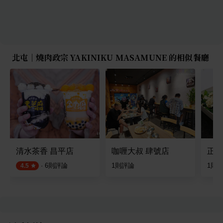
北屯｜燒肉政宗 YAKINIKU MASAMUNE 的相似餐廳
清水茶香 昌平店
咖喱大叔 肆號店
正忠
·
6
則評論
1
則評論
1
則
4.5