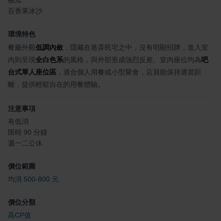
櫛瓜
百香果冰沙
環境特色
餐廳外觀
低調內斂
，隱藏在巷弄民宅之中，沒有明顯招牌，進入室
內則呈現
全白色系
的風格，與外部形成強烈反差。室內座位均為
吧
台式單人座位區
，適合個人用餐或小型聚會，店員能保持適當距
離，提供輕鬆自在的用餐體驗。
注意事項
有低消
限時 90 分鐘
週一二公休
價位範圍
均消 500-800 元
價位分類
高CP值