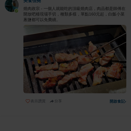
美食佳堯
燒肉政宗 - 一個人就能吃的頂級燒肉店，肉品都是師傅在
開放吧檯現場手切，種類多樣，單點160元起，白飯小菜
蔥鹽都可以免費續。
表示讚賞
分享
開啟食記
›