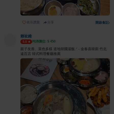
表示讚賞
分享
開啟食記
›
賴祉維
均消價位: $
450
5.0
親子友善、菜色多樣 道地韓國湯飯.ᐟ - 金春喜韓廚 竹北
遠百店 韓式料理餐廳推薦