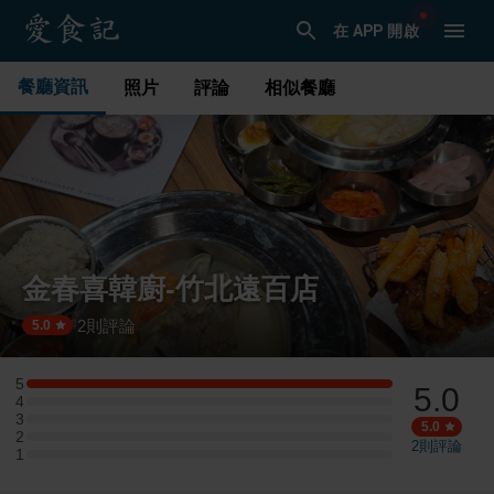
在 APP 開啟
餐廳資訊
照片
評論
相似餐廳
金春喜韓廚-竹北遠百店
2
則評論
·
5.0
5
5.0
5 星：1 則評論
4
4 星：0 則評論
3
3 星：0 則評論
5.0
2
2 星：0 則評論
2
則評論
1
1 星：0 則評論