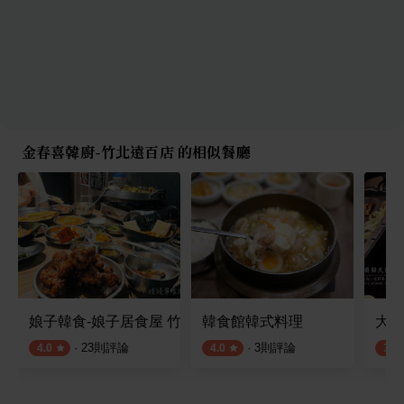
金春喜韓廚-竹北遠百店 的相似餐廳
娘子韓食-娘子居食屋 竹北店
韓食館韓式料理
大醬
·
23
則評論
·
3
則評論
4.0
4.0
3.5