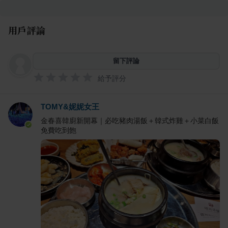
用戶評論
留下評論
給予評分
TOMY&妮妮女王
金春喜韓廚新開幕｜必吃豬肉湯飯＋韓式炸雞＋小菜白飯
免費吃到飽