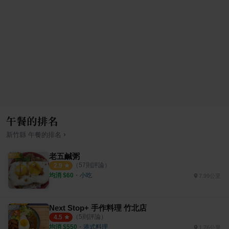
午餐的排名
›
新竹縣
午餐
的排名
老五鹹粥
（
57
則評論）
2.9
均消 $
60
・
小吃
7.99公里
Next Stop+ 手作料理 竹北店
（
5
則評論）
4.5
均消 $
550
・
港式料理
1.76公里