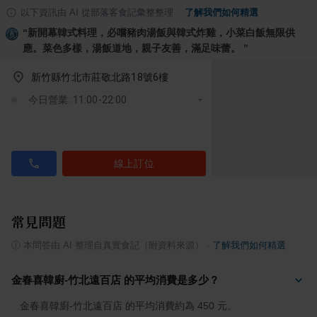
以下資訊由 AI 從部落客食記彙整整理
·
了解我們如何精選
“
新開幕韓式料理，必嚐豬肉湯飯與韓式炸雞，小菜白飯無限供
應。菜色多樣，湯飯道地，親子友善，滿足味蕾。
”
新竹縣竹北市莊敬北路18號6樓
今日營業: 11:00-22:00
線上訂位
常見問題
ⓘ
本問答由 AI 整理自真實食記（附資料來源）
·
了解我們如何精選
金春喜韓廚-竹北遠百店 的平均消費是多少？
金春喜韓廚-竹北遠百店 的平均消費約為 450 元。