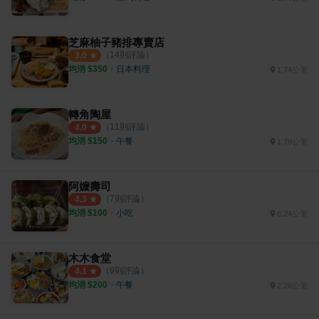
芝麻柚子豬排專賣店
（
14
則評論）
3.0
均消 $
350
・
日本料理
1.74公里
轉角陶屋
（
11
則評論）
4.0
均消 $
150
・
午餐
1.79公里
阿嬤壽司
（
7
則評論）
4.3
均消 $
100
・
小吃
6.24公里
木木食堂
（
9
則評論）
4.1
均消 $
200
・
午餐
2.26公里