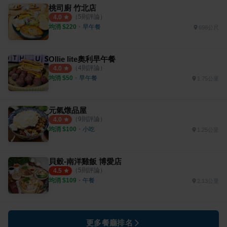
桃司廚 竹北店
（
5
則評論）
4.0
均消 $
220
・
早午餐
698公尺
Ollie lite奧利早午餐
（
4
則評論）
4.0
均消 $
50
・
早午餐
1.75公里
元氣燉品屋
（
9
則評論）
4.0
均消 $
100
・
小吃
1.25公里
貝穀-南洋雞飯 博愛店
（
5
則評論）
4.5
均消 $
109
・
午餐
2.13公里
更多餐廳排名