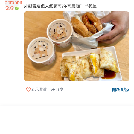
外觀普通但人氣超高的-高農咖啡早餐屋
表示讚賞
分享
開啟食記
›