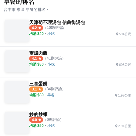
早餐的排名
›
台中市
東區
早餐
的排名
天津苟不理湯包 信義街湯包
（
100
則評論）
4.2
均消 $
40
・
小吃
594公尺
蕭爌肉飯
（
41
則評論）
4.1
均消 $
80
・
小吃
608公尺
三喜蛋餅
（
34
則評論）
3.1
均消 $
80
・
早餐
1.97公里
妙的炒麵
（
6
則評論）
4.0
均消 $
50
・
小吃
2.91公里