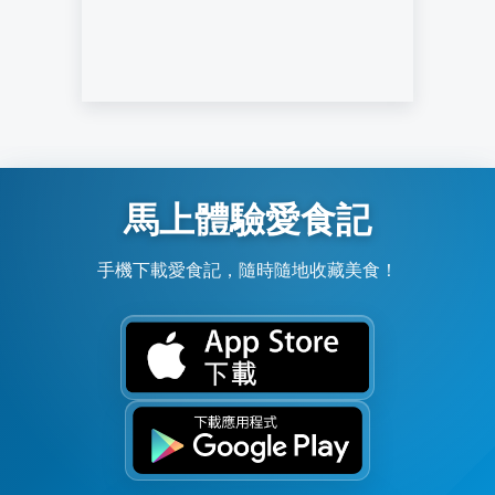
馬上體驗愛食記
手機下載愛食記，隨時隨地收藏美食！