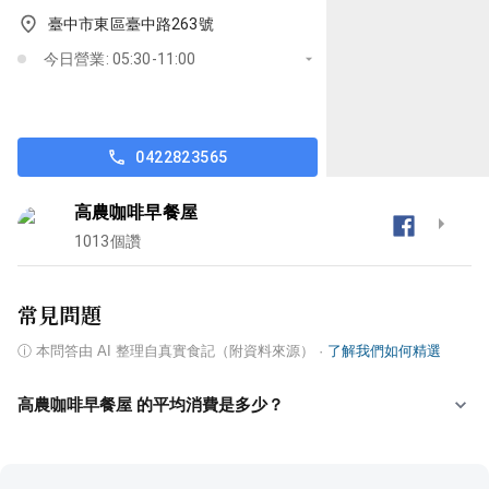
臺中市東區臺中路263號
今日營業: 05:30-11:00
0422823565
高農咖啡早餐屋
1013
個讚
常見問題
ⓘ
本問答由 AI 整理自真實食記（附資料來源）
·
了解我們如何精選
高農咖啡早餐屋 的平均消費是多少？