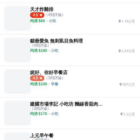
天才炸雞排
（
4
則評論）
4.5
均消 $
60
・
小吃
1.79公里
貓爺愛魚 無刺虱目魚料理
（
4
則評論）
均消 $
180
・
小吃
1.63公里
妮好、你好早餐店
（
3
則評論）
4.0
均消 $
100
・
早餐
567公尺
建國市場李記 小吃坊 麵線香菇肉羹腿庫飯
（
3
則評論）
均消 $
170
・
小吃
1.1公里
上元早午餐