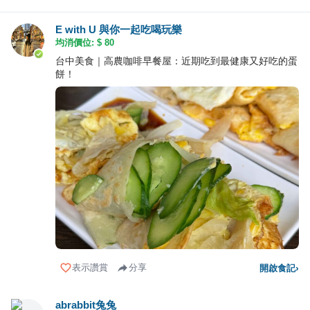
E with U 與你一起吃喝玩樂
均消價位: $
80
台中美食｜高農咖啡早餐屋：近期吃到最健康又好吃的蛋
餅！
表示讚賞
分享
開啟食記
›
abrabbit兔兔