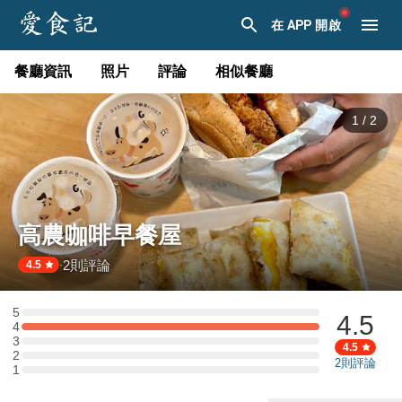
在 APP 開啟
餐廳資訊
照片
評論
相似餐廳
1
/
2
高農咖啡早餐屋
2
則評論
·
4.5
5
4.5
5 星：0 則評論
4
4 星：1 則評論
3
3 星：0 則評論
4.5
2
2 星：0 則評論
2
則評論
1
1 星：0 則評論