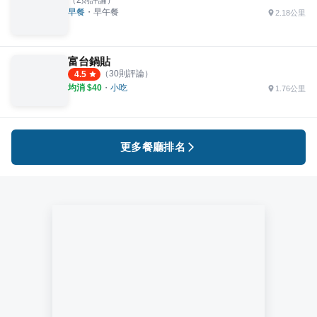
（
2
則評論）
早餐
・
早午餐
2.18公里
富台鍋貼
（
30
則評論）
4.5
均消 $
40
・
小吃
1.76公里
更多餐廳排名