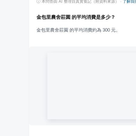
ⓘ
本問答由 AI 整理自真實食記（附資料來源）
·
了解我
金包里農舍莊園 的平均消費是多少？
金包里農舍莊園 的平均消費約為 300 元。