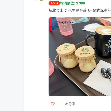
均消價位: $
300
4.5
新北金山 金包里農舍莊園~歐式風車
+
1
分享