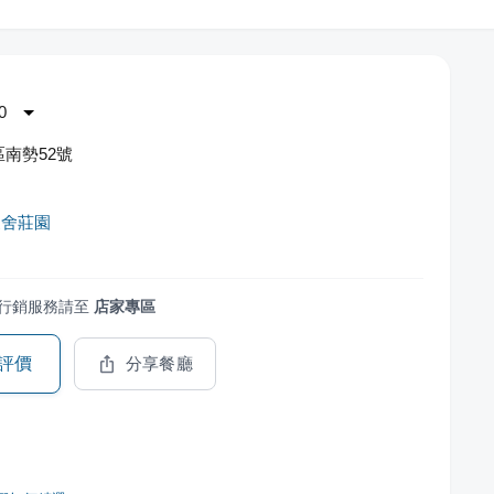
0
南勢52號
農舍莊園
行銷服務請至
店家專區
評價
分享餐廳