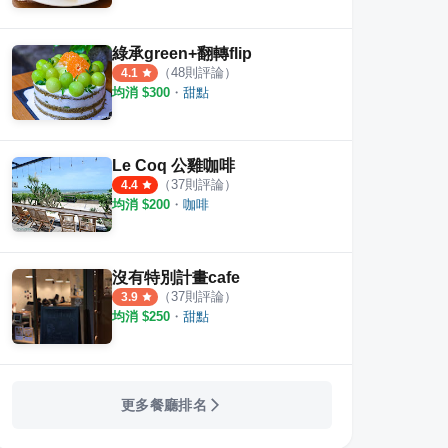
綠承green+翻轉flip
（
48
則評論）
4.1
均消 $
300
・
甜點
Le Coq 公雞咖啡
（
37
則評論）
4.4
均消 $
200
・
咖啡
沒有特別計畫cafe
（
37
則評論）
3.9
均消 $
250
・
甜點
更多餐廳排名