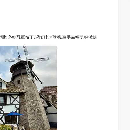
招牌必點冠軍布丁.喝咖啡吃甜點.享受幸福美好滋味