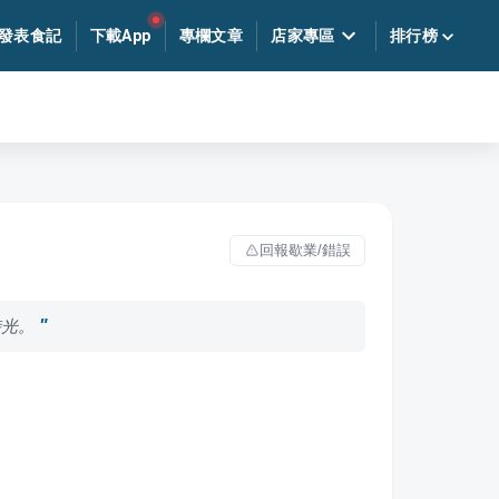
發表食記
下載App
專欄文章
店家專區
排行榜
回報歇業/錯誤
時光。