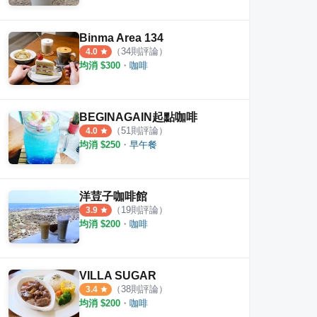
Binma Area 134
（
34
則評論）
4.0
均消 $
300
・
咖啡
BEGINAGAIN起點咖啡
（
51
則評論）
4.0
均消 $
250
・
早午餐
洋荳子咖啡館
（
19
則評論）
3.9
均消 $
200
・
咖啡
VILLA SUGAR
（
38
則評論）
3.4
均消 $
200
・
咖啡