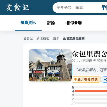
餐廳資訊
評論
相似餐廳
愛食記
›
新北
精選
›
咖啡
›
金包里農舍莊園
金包里農
以下資訊由 AI 從部
歐風莊園內，冠軍
新北
美食精選
5
5 星：0 則評論
4
4 星：2 則評論
3
3 星：0 則評論
2
2 星：0 則評論
1
1 星：0 則評論