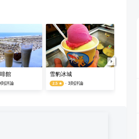
啡館
雪豹冰城
散散步
9
則評論
·
3
則評論
2.5
4.7