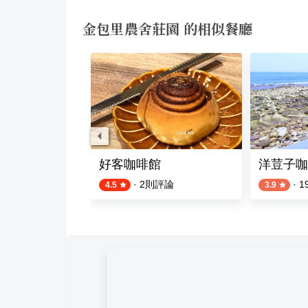
金包里農舍莊園 的相似餐廳
啡
好客咖啡館
洋荳子咖
評論
·
2
則評論
·
1
4.5
3.9