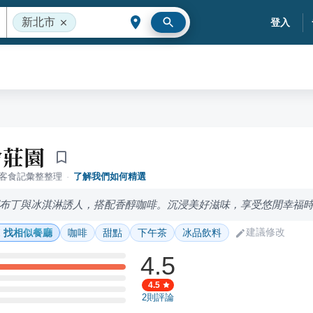
新北市
登入
舍莊園
落客食記彙整整理
·
了解我們如何精選
布丁與冰淇淋誘人，搭配香醇咖啡。沉浸美好滋味，享受悠閒幸福
建議修改
找相似餐廳
咖啡
甜點
下午茶
冰品飲料
4.5
4.5
2
則評論