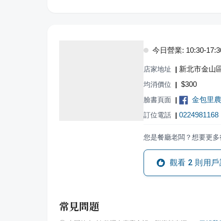
今日營業: 10:30-17:3
新北市金山區
店家地址
|
$
300
均消價位
|
金包里
臉書頁面
|
0224981168
訂位電話
|
您是餐廳老闆？想要更多
觀看
2
則用戶
常見問題