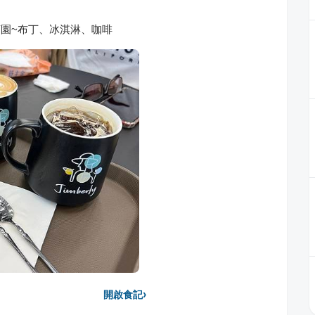
莊園~布丁、冰淇淋、咖啡
›
開啟食記