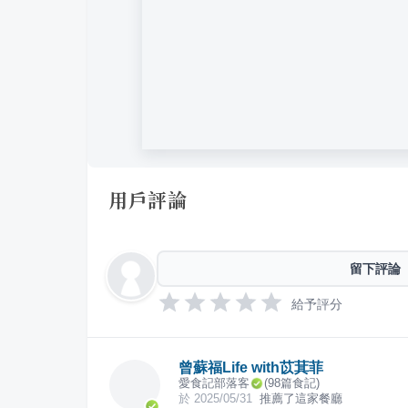
用戶評論
留下評論
給予評分
曾蘇福Life with苡萁菲
愛食記部落客
(
98
篇食記)
於
2025/05/31
推薦了這家餐廳