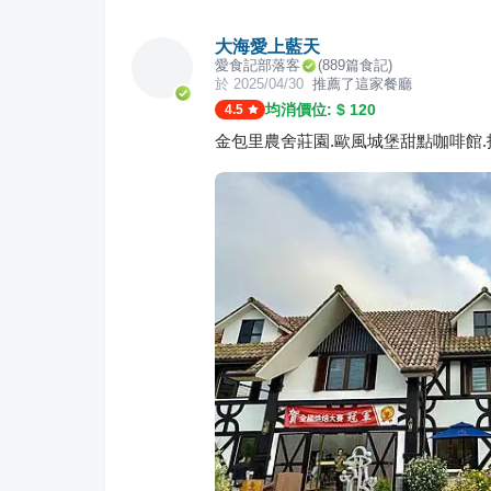
大海愛上藍天
愛食記部落客
(
889
篇食記)
於
2025/04/30
推薦了這家餐廳
均消價位: $
120
4.5
金包里農舍莊園.歐風城堡甜點咖啡館.