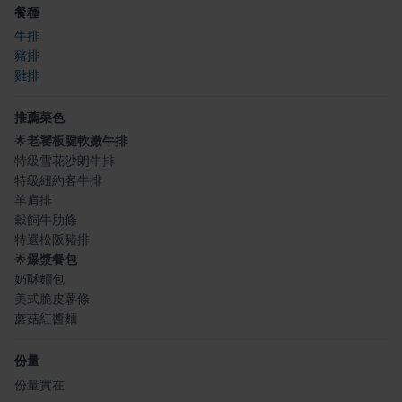
餐種
牛排
豬排
雞排
推薦菜色
🌟
老饕板腱軟嫩牛排
特級雪花沙朗牛排
特級紐約客牛排
羊肩排
穀飼牛肋條
特選松阪豬排
🌟
爆漿餐包
奶酥麵包
美式脆皮薯條
蘑菇紅醬麵
份量
份量實在