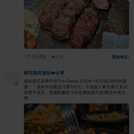
表示讚賞
分享
開啟食記
›
靜兒貪吃遊玩❤️分享
熾焰美式炭烤牛排The Flame STEAK HOUSE-肉控的最
愛！！原肉牛排最低只要310元，在地超人氣半露天美式
炭烤牛排店，推薦軟嫩多汁的老饕板鍵牛排/鄰近中央大
學