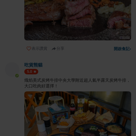
表示讚賞
分享
開啟食記
›
吃貨熊貓
5.0
熾焰美式炭烤牛排中央大學附近超人氣半露天炭烤牛排，
大口吃肉好選擇！