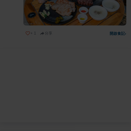
+
1
分享
開啟食記
›