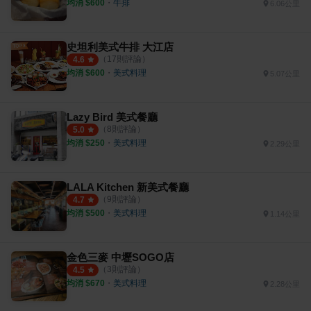
均消 $
600
・
牛排
6.06公里
史坦利美式牛排 大江店
（
17
則評論）
4.6
均消 $
600
・
美式料理
5.07公里
Lazy Bird 美式餐廳
（
8
則評論）
5.0
均消 $
250
・
美式料理
2.29公里
LALA Kitchen 新美式餐廳
（
9
則評論）
4.7
均消 $
500
・
美式料理
1.14公里
金色三麥 中壢SOGO店
（
3
則評論）
4.5
均消 $
670
・
美式料理
2.28公里