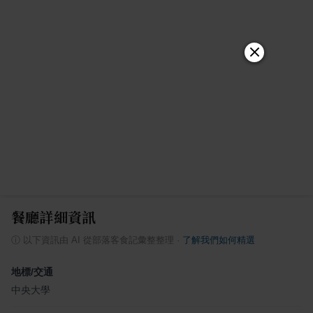
餐廳詳細資訊
ⓘ
以下資訊由 AI 從部落客食記彙整整理
·
了解我們如何精選
地標/交通
中央大學