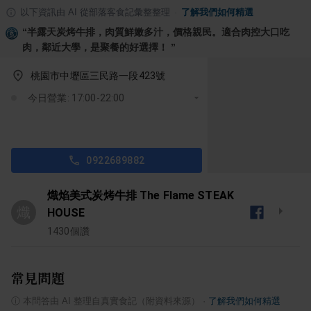
以下資訊由 AI 從部落客食記彙整整理
·
了解我們如何精選
“
半露天炭烤牛排，肉質鮮嫩多汁，價格親民。適合肉控大口吃
肉，鄰近大學，是聚餐的好選擇！
”
桃園市中壢區三民路一段423號
今日營業: 17:00-22:00
0922689882
熾焰美式炭烤牛排 The Flame STEAK
熾
HOUSE
1430
個讚
常見問題
ⓘ
本問答由 AI 整理自真實食記（附資料來源）
·
了解我們如何精選