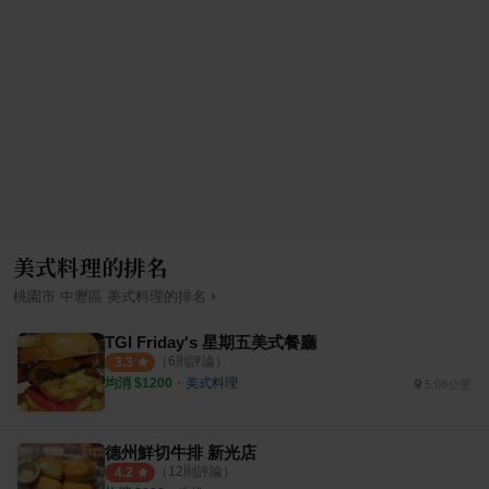
美式料理的排名
›
桃園市
中壢區
美式料理
的排名
TGI Friday's 星期五美式餐廳
（
6
則評論）
3.3
均消 $
1200
・
美式料理
5.08公里
德州鮮切牛排 新光店
（
12
則評論）
4.2