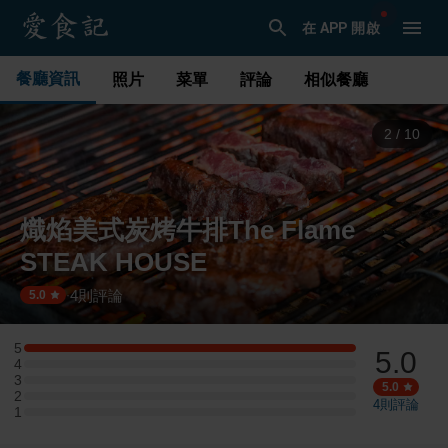
在 APP 開啟
餐廳資訊
照片
菜單
評論
相似餐廳
3
/
10
熾焰美式炭烤牛排The Flame
STEAK HOUSE
4
則評論
·
5.0
5
5.0
5 星：1 則評論
4
4 星：0 則評論
3
3 星：0 則評論
5.0
2
2 星：0 則評論
4
則評論
1
1 星：0 則評論