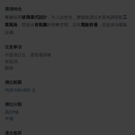
環境特色
餐廳採用
玻璃屋式設計
，引入自然光，整體裝潢以木質色調搭配
工
業風格
，營造出
有氛圍
的用餐空間。店內
寬敞舒適
，並提供冷暖氣
設備。
注意事項
不提供訂位，需現場排隊
有低消
限時
價位範圍
均消 500-800 元
價位分類
高CP值
平價
適合族群