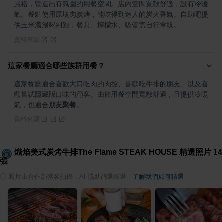
風格，營造出有氛圍的用餐空間。店內空間寬敞舒適，設有冷暖
氣。餐點使用原塊肉炭烤，能吃得到迷人的炭火香氣。自助吧提
供玉米濃湯喝到飽，餐具、檸檬水、吸管需自行拿取。
資料來源
這家餐廳適合哪些族群用餐？
這家餐廳適合喜歡大口吃肉的肉控、喜歡吃牛排的朋友、以及喜
歡嘗試隱藏版口味的顧客。由於用餐空間寬敞舒適，且提供冷暖
氣，也適合
朋友聚餐
。
資料來源
熾焰美式炭烤牛排The Flame STEAK HOUSE
精選照片
14
張
ⓘ
照片由合作部落客拍攝，AI 協助篩選精選
·
了解我們如何精選