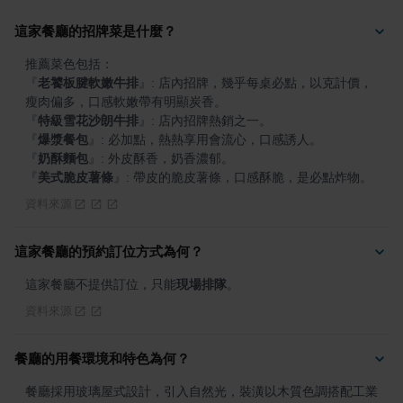
這家餐廳的招牌菜是什麼？
『
老饕板腱軟嫩牛排
』
: 店內招牌，幾乎每桌必點，以克計價，
『
特級雪花沙朗牛排
』
『
爆漿餐包
』
『
奶酥麵包
』
『
美式脆皮薯條
』
: 帶皮的脆皮薯條，口感酥脆，是必點炸物。
資料來源
這家餐廳的預約訂位方式為何？
這家餐廳不提供訂位，只能
現場排隊
。
資料來源
餐廳的用餐環境和特色為何？
餐廳採用玻璃屋式設計，引入自然光，裝潢以木質色調搭配工業