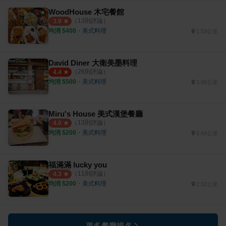
WoodHouse 木宅餐館
（
13
則評論）
3.9
均消 $
400
・
美式料理
1.53公里
David Diner 大衛美墨料理
（
26
則評論）
4.4
均消 $
500
・
美式料理
3.95公里
Miru's House 美式漢堡餐廳
（
13
則評論）
4.0
均消 $
200
・
美式料理
5.64公里
福滿滿 lucky you
（
11
則評論）
4.3
均消 $
200
・
美式料理
2.32公里