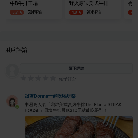
牛B牛排工場
野火原味美式牛排
有煎
·
5
則評論
·
9
則評論
3.7
4.8
4.5
用戶評論
留下評論
給予評分
跟著Donna一起吃喝玩樂
中壢高人氣「熾焰美式炭烤牛排The Flame STEAK
HOUSE」原塊牛排最低310元就能吃得到！