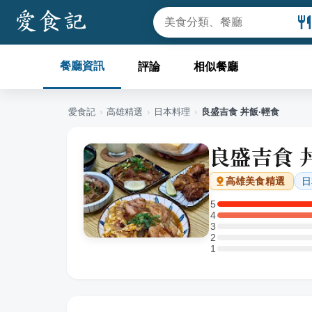
餐廳資訊
評論
相似餐廳
愛食記
›
高雄
精選
›
日本料理
›
良盛吉食 丼飯·輕食
良盛吉食 
日
高雄
美食精選
5
5 星：1 則評論
4
4 星：1 則評論
3
3 星：0 則評論
2
2 星：0 則評論
1
1 星：0 則評論