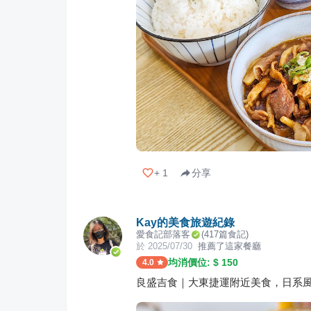
+
1
分享
Kay的美食旅遊紀錄
愛食記部落客
(
417
篇食記)
於
2025/07/30
推薦了這家餐廳
均消價位: $
150
4.0
良盛吉食｜大東捷運附近美食，日系風