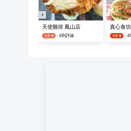
(本店)
天使雞排 鳳山店
真心食坊
·
6
則評論
·
4
4.0
4.5