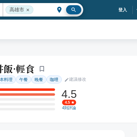
高雄市
登入
丼飯·輕食
建議修改
本料理
午餐
晚餐
咖哩
4.5
4.5
4
則評論