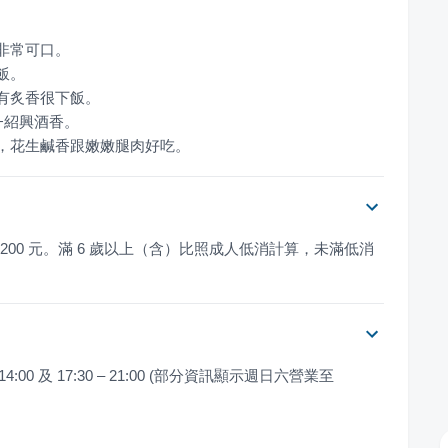
燒，花生鹹香跟嫩嫩腿肉好吃。
00 元。滿 6 歲以上（含）比照成人低消計算，未滿低消
0 及 17:30 – 21:00 (部分資訊顯示週日六營業至 