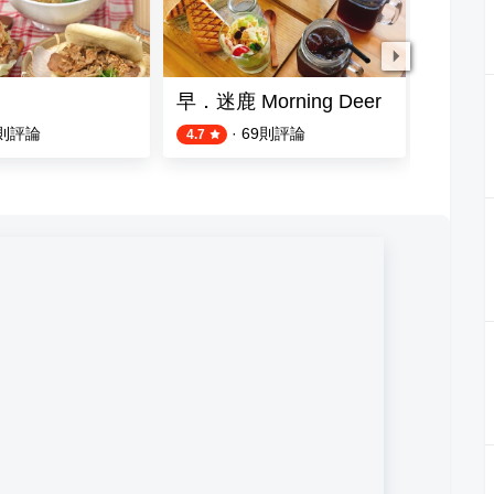
早．迷鹿 Morning Deer
北芳園
則評論
·
69
則評論
4.7
5.0