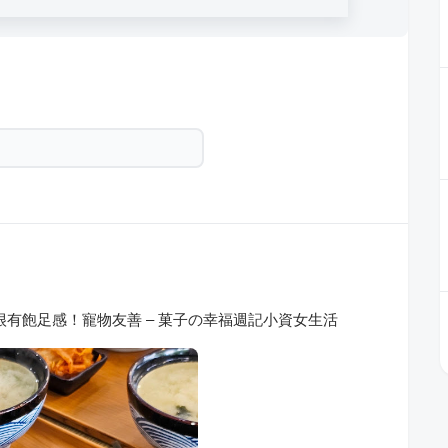
很有飽足感！寵物友善 – 菓子の幸福週記小資女生活