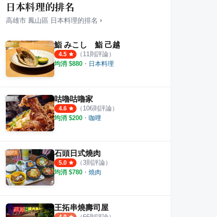
日本料理的排名
高雄市
鳳山區
日本料理
的排名
›
鮨 みこし 鮨 己越
（
11
則評論）
4.5
均消 $
880
・
日本料理
咕嚕咕嚕家
（
106
則評論）
4.6
均消 $
200
・
咖哩
石頭日式燒肉
（
3
則評論）
5.0
均消 $
780
・
燒肉
王拓串燒壽司屋
（
66
則評論）