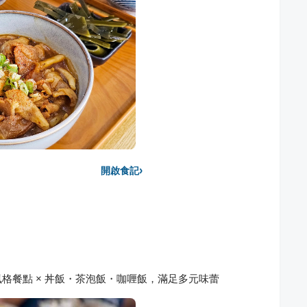
›
開啟食記
格餐點 × 丼飯・茶泡飯・咖喱飯，滿足多元味蕾