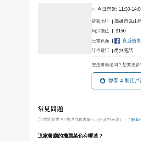
今日營業: 11:30-14:00,
高雄市鳳山區
店家地址
|
$
150
均消價位
|
良盛吉食
臉書頁面
|
尚無電話
訂位電話
|
您是餐廳老闆？想要更多
觀看
4
則用戶
常見問題
ⓘ
本問答由 AI 整理自真實食記（附資料來源）
·
了解我
這家餐廳的推薦菜色有哪些？