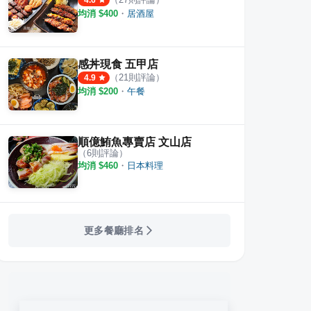
4.6
均消 $
400
・
居酒屋
感丼現食 五甲店
（
21
則評論）
4.9
均消 $
200
・
午餐
順億鮪魚專賣店 文山店
（
6
則評論）
均消 $
460
・
日本料理
更多餐廳排名