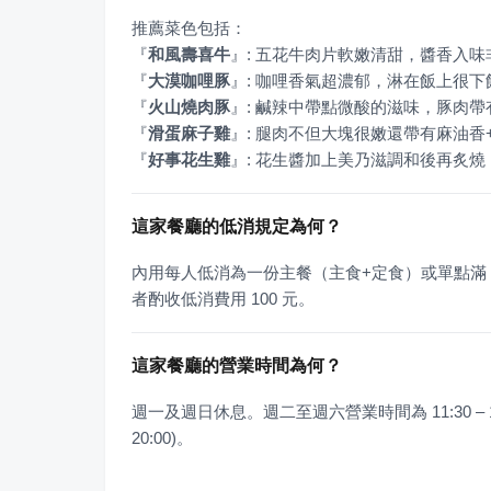
『
和風壽喜牛
』
『
大漠咖哩豚
』
『
火山燒肉豚
』
『
滑蛋麻子雞
』
『
好事花生雞
』
: 花生醬加上美乃滋調和後再炙
這家餐廳的低消規定為何？
內用每人低消為一份主餐（主食+定食）或單點滿 2
者酌收低消費用 100 元。
這家餐廳的營業時間為何？
週一及週日休息。週二至週六營業時間為 11:30 – 14:0
20:00)。