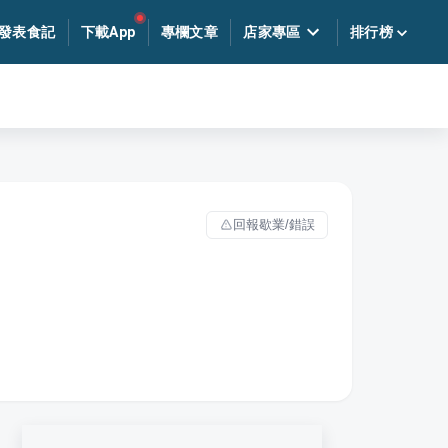
發表食記
下載App
專欄文章
店家專區
排行榜
回報歇業/錯誤