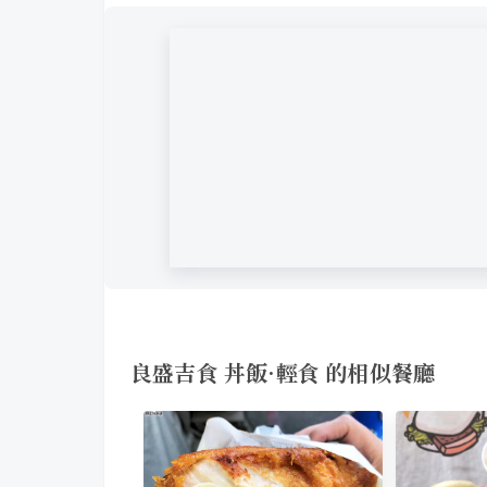
良盛吉食 丼飯·輕食 的相似餐廳