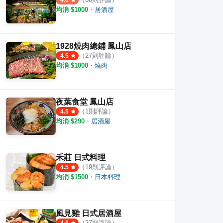
4.0
均消 $
1000
・
居酒屋
牛肉拉麵-大東
今年貴焿鳳山光遠店
潁川製
1928燒肉總鋪 鳳山店
（
27
則評論）
4.5
·
3
則評論
1
則評論
4.0
均消 $
1000
・
燒肉
夜葉食堂 鳳山店
（
1
則評論）
4.5
均消 $
290
・
居酒屋
禾莊 日式料理
（
19
則評論）
4.5
均消 $
1500
・
日本料理
風見雞 日式居酒屋
（
27
則評論）