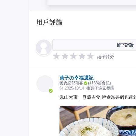
用戶評論
留下評論
給予評分
菓子の幸福週記
愛食記部落客
(
1138
篇食記)
於
2025/10/14
推薦了這家餐廳
鳳山大東｜良盛吉食 輕食系丼飯也能