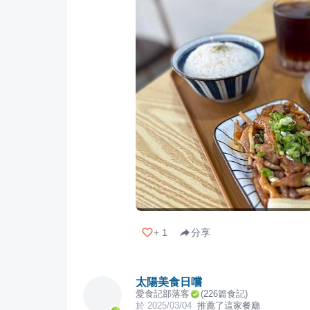
+
1
分享
太陽美食日嚐
愛食記部落客
(
226
篇食記)
於
2025/03/04
推薦了這家餐廳