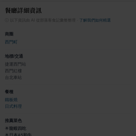
餐廳詳細資訊
ⓘ
以下資訊由 AI 從部落客食記彙整整理
·
了解我們如何精選
商圈
西門町
地標/交通
捷運西門站
西門紅樓
台北車站
餐種
鐵板燒
日式料理
推薦菜色
🌟
龍蝦四吃
🌟
日本A5和牛