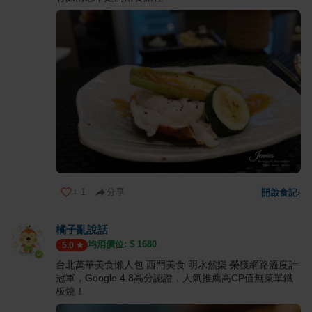
+
1
分享
開啟食記
›
橘子亂說話
均消價位: $
1680
5.0
台北萬華美食懶人包 西門美食 明水然樂 榮獲網路溫度計
冠軍，Google 4.8高分認證，人氣推薦高CP值無菜單鐵
板燒！