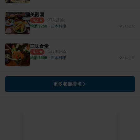
美觀園
（
37
則評論）
4.2
均消 $
250
・
日本料理
243公尺
三味食堂
（
165
則評論）
4.1
均消 $
600
・
日本料理
840公尺
更多餐廳排名