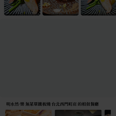
明水然·樂 無菜單鐵板燒 台北西門町店 的相似餐廳