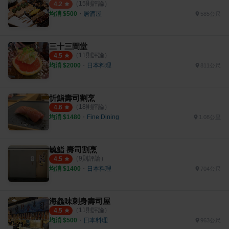
（
15
則評論）
4.2
均消 $
500
・
居酒屋
585公尺
三十三間堂
（
11
則評論）
4.5
均消 $
2000
・
日本料理
811公尺
忻鮨壽司割烹
（
18
則評論）
4.6
均消 $
1480
・
Fine Dining
1.08公里
毓鮨 壽司割烹
（
9
則評論）
4.5
均消 $
1400
・
日本料理
704公尺
海鱻味刺身壽司屋
（
11
則評論）
4.5
均消 $
500
・
日本料理
963公尺