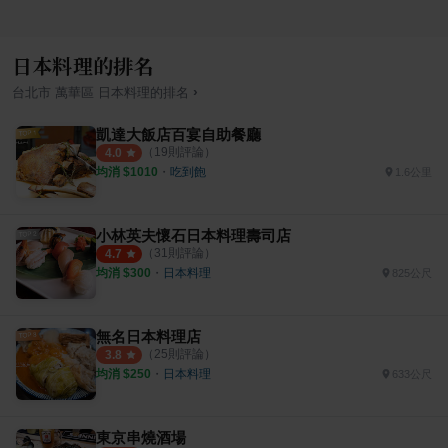
日本料理的排名
›
台北市
萬華區
日本料理
的排名
凱達大飯店百宴自助餐廳
（
19
則評論）
4.0
均消 $
1010
・
吃到飽
1.6公里
小林英夫懷石日本料理壽司店
（
31
則評論）
4.7
均消 $
300
・
日本料理
825公尺
無名日本料理店
（
25
則評論）
3.8
均消 $
250
・
日本料理
633公尺
東京串燒酒場