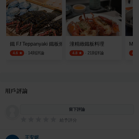
鐵 F.f Teppanyaki 鐵板燒 西門店
潼精緻鐵板料理
Mo
·
14
則評論
·
21
則評論
4.6
4.8
4.4
用戶評論
留下評論
給予評分
王安妮