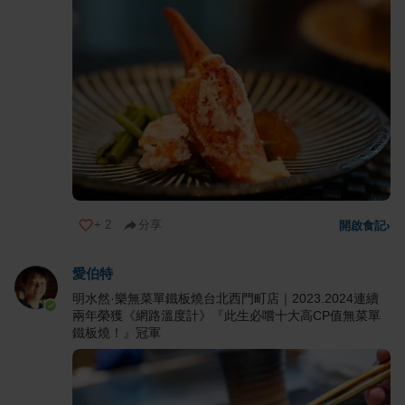
+
2
分享
開啟食記
›
愛伯特
明水然·樂無菜單鐵板燒台北西門町店｜2023.2024連續
兩年榮獲《網路溫度計》『此生必嚐十大高CP值無菜單
鐵板燒！』冠軍