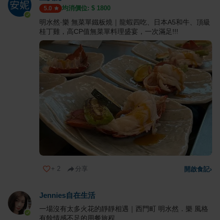
均消價位: $
1800
5.0
明水然·樂 無菜單鐵板燒｜龍蝦四吃、日本A5和牛、頂級
桂丁雞，高CP值無菜單料理盛宴，一次滿足!!!
+
2
分享
開啟食記
›
Jennies自在生活
一場沒有太多火花的靜靜相遇｜西門町 明水然．樂 風格
有餘情感不足的用餐旅程