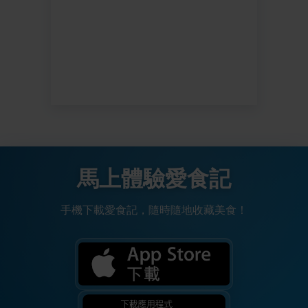
馬上體驗愛食記
手機下載愛食記，隨時隨地收藏美食！