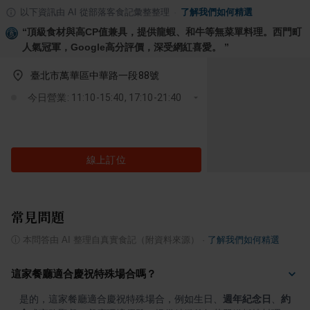
以下資訊由 AI 從部落客食記彙整整理
·
了解我們如何精選
“
頂級食材與高CP值兼具，提供龍蝦、和牛等無菜單料理。西門町
人氣冠軍，Google高分評價，深受網紅喜愛。
”
臺北市萬華區中華路一段88號
今日營業: 11:10-15:40, 17:10-21:40
線上訂位
常見問題
ⓘ
本問答由 AI 整理自真實食記（附資料來源）
·
了解我們如何精選
這家餐廳適合慶祝特殊場合嗎？
是的，這家餐廳適合慶祝特殊場合，例如生日、
週年紀念日
、
約