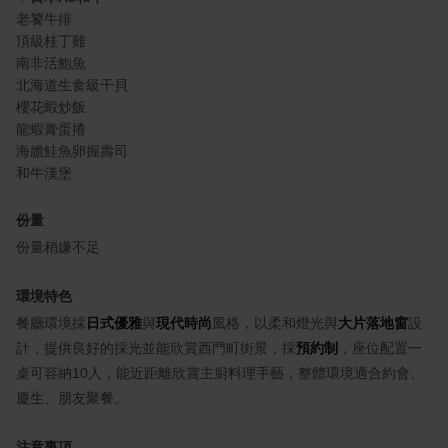
老饕牛排
頂級桂丁雞
南非活鮑魚
北海道生食級干貝
櫻花蝦炒飯
龍蝦膏蛋捲
海膽鮭魚卵握壽司
和牛漢堡
份量
份量稍嫌不足
環境特色
餐廳環境採
日式優雅
與
現代時尚
風格，以柔和燈光與
大片落地窗
設
計，提供良好的採光並能欣賞西門町街景，採
預約制
，座位配置一
桌可容納10人，能近距離欣賞主廚料理手藝，整體環境適合約會、
慶生、朋友聚餐。
注意事項