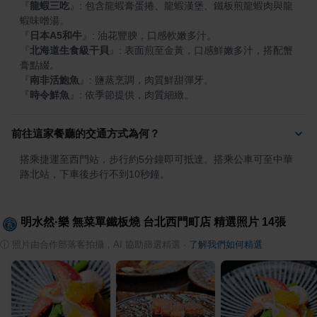
『
龍蝦三吃
』
: 包含龍蝦膏蛋捲、龍蝦漢堡、鐵板煎龍蝦肉與龍
『
日本A5和牛
』
『
北海道生食級干貝
』
: 表面煎至金黃，口感鮮嫩多汁，搭配蟹
『
南非活鮑魚
』
『
時令鮮魚
』
: 依季節提供，肉質細緻。
前往這家餐廳的交通方式為何？
搭乘捷運至西門站，步行約5分鐘即可抵達。搭乘公車可至中華
路北站，下車後步行不到10秒鐘。
明水然·樂 無菜單鐵板燒 台北西門町店
精選照片
14
張
ⓘ
照片由合作部落客拍攝，AI 協助篩選精選
·
了解我們如何精選