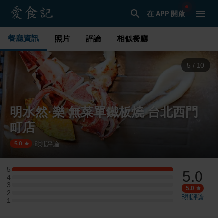
在 APP 開啟
餐廳資訊
照片
評論
相似餐廳
6
/
10
明水然·樂 無菜單鐵板燒 台北西門
町店
8
則評論
·
5.0
5
5.0
5 星：2 則評論
4
4 星：0 則評論
3
3 星：0 則評論
5.0
2
2 星：0 則評論
8
則評論
1
1 星：0 則評論