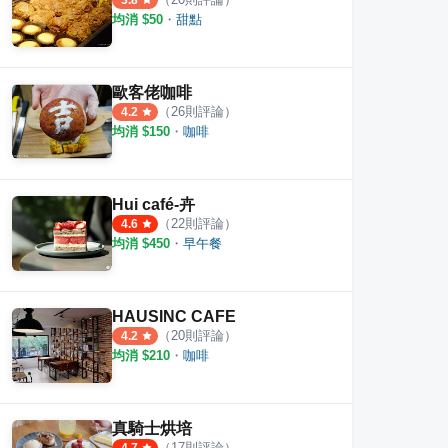
3.8
均消 $
50
・
甜點
歐客佬咖啡
（
26
則評論）
4.2
均消 $
150
・
咖啡
Hui café-卉
（
22
則評論）
4.6
均消 $
450
・
早午餐
HAUSINC CAFE
（
20
則評論）
4.2
均消 $
210
・
咖啡
真騎士烘培
（
17
則評論）