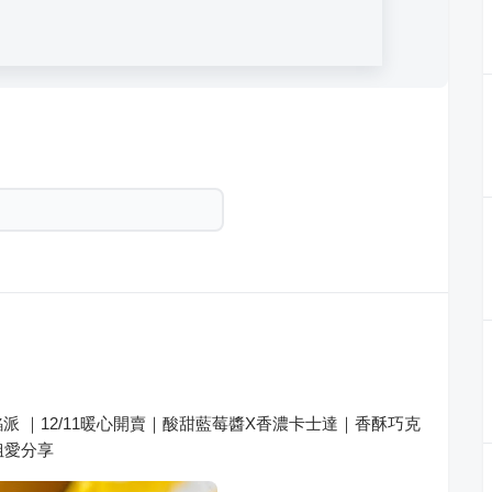
 ｜12/11暖心開賣｜酸甜藍莓醬X香濃卡士達｜香酥巧克
姐愛分享