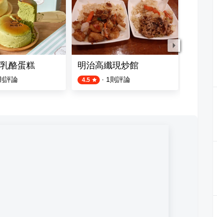
(營業時間請見IG & Line)
乳酪蛋糕
明治高纖現炒館
炒麵 
則評論
·
1
則評論
4.5
4.0