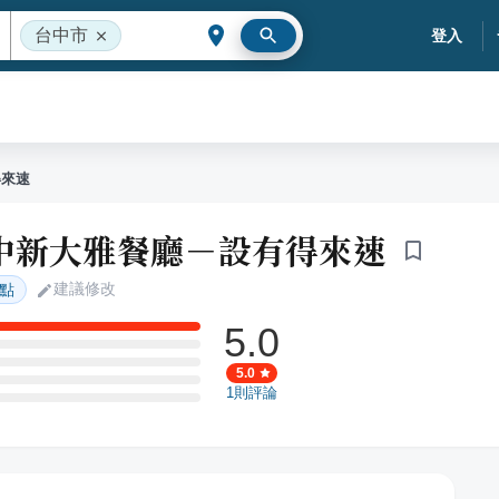
台中市
登入
得來速
中新大雅餐廳－設有得來速
建議修改
點
5.0
5.0
1
則評論