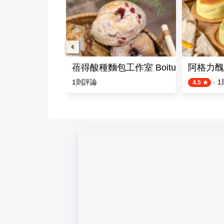
品
蓓得酸種麵包工作室 BoituBakehouse 
阿格力醜
1
則評論
·
1
4.5