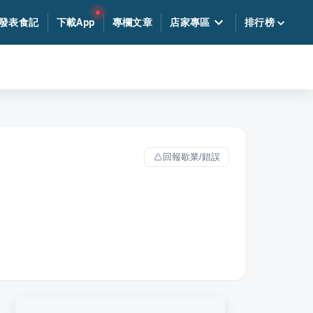
發表食記
下載App
專欄文章
店家專區
排行榜
回報歇業/錯誤