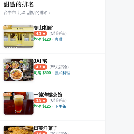
甜點的排名
台中市
北區
甜點
的排名
›
春山相館
（
5
則評論）
4.3
均消 $
120
・
咖啡
綜合湯
Coffee steady cheers
青島
·
4
則評論
·
3
則評論
1
則評
4.8
JAI 宅
（
55
則評論）
4.3
均消 $
500
・
義式料理
一德洋樓茶館
（
6
則評論）
3.5
均消 $
125
・
下午茶
日芙洋菓子
（
20
則評論）