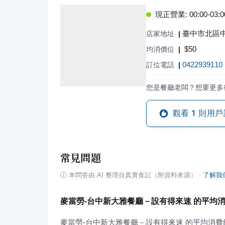
現正營業: 00:00-03:00,
臺中市北區中
店家地址
|
$
50
均消價位
|
0422939110
訂位電話
|
您是餐廳老闆？想要更多
觀看
1
則用戶
常見問題
ⓘ
本問答由 AI 整理自真實食記（附資料來源）
·
了解我
麥當勞-台中新大雅餐廳－設有得來速 的平均
麥當勞-台中新大雅餐廳－設有得來速 的平均消費約