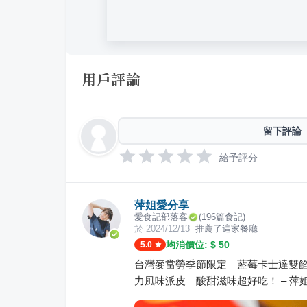
用戶評論
留下評論
給予評分
萍姐愛分享
愛食記部落客
(
196
篇食記)
於
2024/12/13
推薦了這家餐廳
均消價位: $
50
5.0
台灣麥當勞季節限定｜藍莓卡士達雙餡派
力風味派皮｜酸甜滋味超好吃！ – 萍