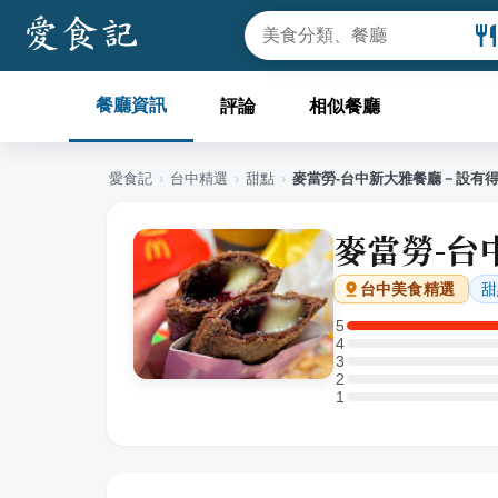
餐廳資訊
評論
相似餐廳
愛食記
›
台中
精選
›
甜點
›
麥當勞-台中新大雅餐廳－設有
麥當勞-台
甜
台中
美食精選
5
5 星：1 則評論
4
4 星：0 則評論
3
3 星：0 則評論
2
2 星：0 則評論
1
1 星：0 則評論