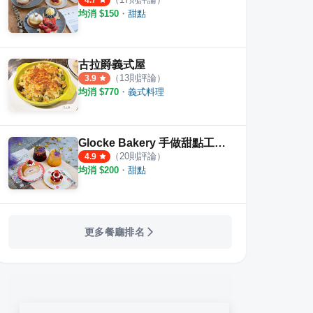
4.7
均消 $
150
・
甜點
古拉爵義式屋
（
13
則評論）
3.9
均消 $
770
・
義式料理
Glocke Bakery 手做甜點工作室
（
20
則評論）
4.9
均消 $
200
・
甜點
更多餐廳排名