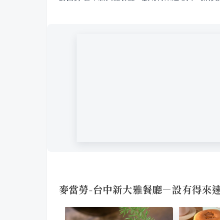
麥當勞-台中新大雅餐廳－設有得來速