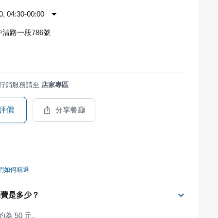
 04:30-00:00
清路一段786號
行銷服務請至
店家專區
評價
分享餐廳
們如何精選
消費是多少？
為 50 元。