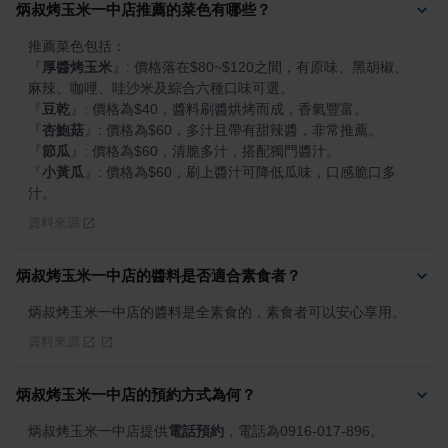
炳叔烤玉米一中店推薦的菜色有哪些？
『
厚醬烤玉米
』
: 價格落在$80~$120之間，有原味、黑胡椒、
『
豆乾
』
『
杏鮑菇
』
『
節瓜
』
『
小黃瓜
』
: 價格為$60，刷上醬汁可降低瓜味，口感脆口多
汁。
資料來源
炳叔烤玉米一中店的醬料是否適合素食者？
炳叔烤玉米一中店的醬料是全素食的，素食者可以安心享用。
資料來源
炳叔烤玉米一中店的預約方式為何？
炳叔烤玉米一中店提供
電話預約
，電話為0916-017-896。