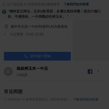
以下資訊由 AI 從部落客食記彙整整理
·
了解我們如何精選
“
獨特直立烤法，玉米Q軟香甜，多層次風味堆疊！提供六種口
味，平價美味，一中商圈必吃烤玉米。
”
臺中市北區一中街96號IPLAZA愛廣場
今日營業: 15:00-22:00
0916017896
炳叔烤玉米一中店
炳
24
個讚
常見問題
ⓘ
本問答由 AI 整理自真實食記（附資料來源）
·
了解我們如何精選