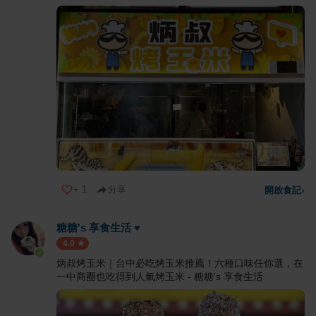
+
1
分享
開啟食記
›
糖糖's 享食生活 ♥
4.0
炳叔烤玉米｜台中必吃烤玉米推薦！六種口味任你選，在
一中商圈也吃得到人氣烤玉米 - 糖糖's 享食生活