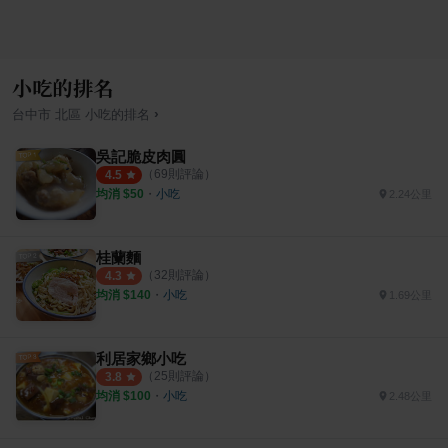
小吃的排名
›
台中市
北區
小吃
的排名
吳記脆皮肉圓
（
69
則評論）
4.5
均消 $
50
・
小吃
2.24公里
桂蘭麵
（
32
則評論）
4.3
均消 $
140
・
小吃
1.69公里
利居家鄉小吃
（
25
則評論）
3.8
均消 $
100
・
小吃
2.48公里