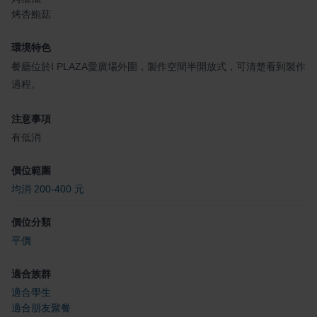
烤杏鮑菇
環境特色
餐廳位於I PLAZA愛廣場外圍，製作空間半開放式，可清楚看到製作
過程。
注意事項
有低消
價位範圍
均消 200-400 元
價位分類
平價
適合族群
適合學生
適合朋友聚餐