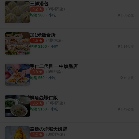
三鮮湯包
（
39
則評論）
4.2
均消 $
80
・
小吃
1.68公里
加1米飯食所
（
4
則評論）
4.5
均消 $
100
・
小吃
2.16公里
明仁二代目 一中旗艦店
（
5
則評論）
3.8
均消 $
50
・
小吃
19公尺
鮮魚鱻蝦仁飯
（
16
則評論）
3.5
均消 $
150
・
小吃
1.49公里
路邊の炸蝦天婦羅
（
30
則評論）
4.2