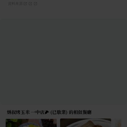
資料來源
炳叔烤玉米 一中店🌽 (已歇業) 的相似餐廳