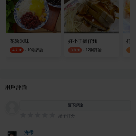
花魯米味
好小子擔仔麵
打餅
·
10
則評論
·
12
則評論
4.7
3.8
3.2
用戶評論
留下評論
給予評分
海帶