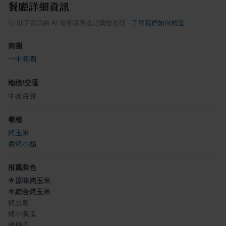
餐廳詳細資訊
ⓘ
以下資訊由 AI 從部落客食記彙整整理
·
了解我們如何精選
商圈
一中商圈
地標/交通
中友百貨
餐種
烤玉米
醬烤小點
推薦菜色
🌟
原味烤玉米
🌟
綜合烤玉米
烤豆乾
烤小黃瓜
烤櫛瓜