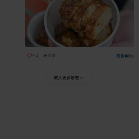
+
2
分享
開啟食記
›
載入更多動態