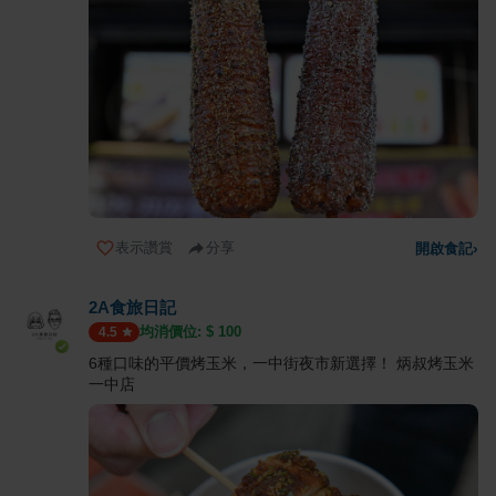
表示讚賞
分享
開啟食記
›
2A食旅日記
均消價位: $
100
4.5
6種口味的平價烤玉米，一中街夜市新選擇！ 炳叔烤玉米
一中店