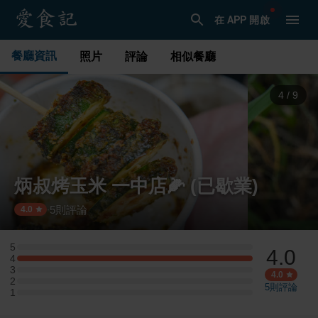
在 APP 開啟
餐廳資訊
照片
評論
相似餐廳
4
/
9
炳叔烤玉米 一中店🌽 (已歇業)
5
則評論
·
4.0
5
4.0
5 星：0 則評論
4
4 星：3 則評論
3
3 星：0 則評論
4.0
2
2 星：0 則評論
5
則評論
1
1 星：0 則評論