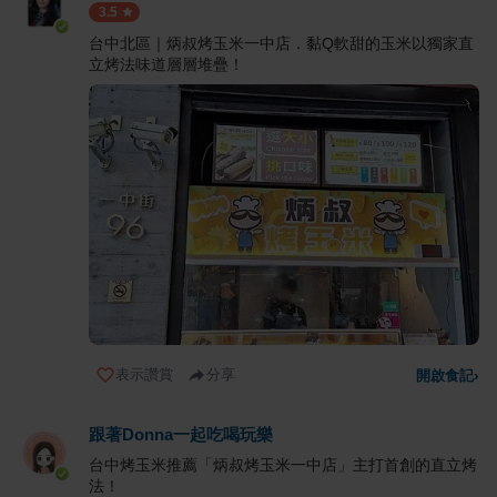
3.5
台中北區｜炳叔烤玉米一中店．黏Q軟甜的玉米以獨家直
立烤法味道層層堆疊！
表示讚賞
分享
開啟食記
›
跟著Donna一起吃喝玩樂
台中烤玉米推薦「炳叔烤玉米一中店」主打首創的直立烤
法！