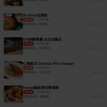
1.29公里
30 thirty老酒館
（
54
則評論）
4.3
均消 $
500
・
餐酒館
461公尺
GB鮮釀餐廳 台北信義店
（
31
則評論）
4.5
均消 $
600
・
美式料理
462公尺
心潮飯店 Sinchao Rice Shoppe
（
40
則評論）
4.2
均消 $
400
・
中式料理
91公尺
Range鐵板精肉餐酒館
（
15
則評論）
4.5
均消 $
1000
・
餐酒館
164公尺