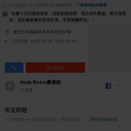
以下資訊由 AI 從部落客食記彙整整理
·
了解我們如何精選
“
份量十足的經典美食，搭配創意特調，適合朋友聚會。鄰近捷運
站，是約會聚餐的質感首選，享受微醺夜晚。
”
臺北市信義區忠孝東路五段61號
現正營業: 00:00-01:00, 18:00-00:00
線上訂位
Hoda Bistro餐酒館
H
81
個讚
常見問題
ⓘ
本問答由 AI 整理自真實食記（附資料來源）
·
了解我們如何精選