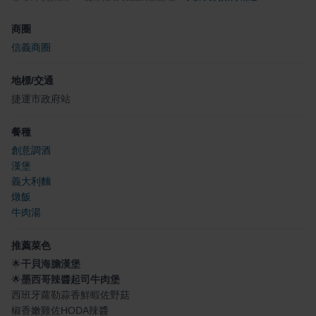
商圈
信義商圈
地標/交通
捷運市政府站
餐種
創意調酒
漢堡
義大利麵
燉飯
牛肉湯
推薦菜色
🌟
干貝海膽漢堡
🌟
墨西哥辣醬起司牛肉堡
西班牙蘿勒蒜香鮮蝦佐野菇
椒香嫩雞佐HODA辣醬