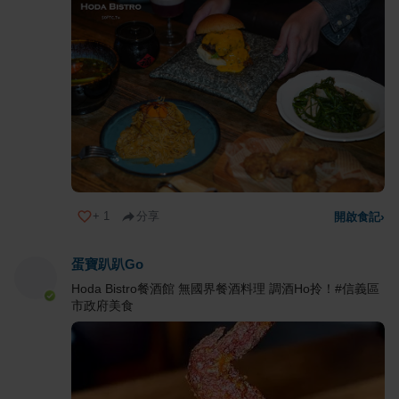
+
1
分享
開啟食記
›
蛋寶趴趴Go
Hoda Bistro餐酒館 無國界餐酒料理 調酒Ho拎！#信義區
市政府美食