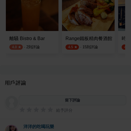
離騷 Bistro & Bar
Range鐵板精肉餐酒館
時光小
·
2
則評論
·
15
則評論
4.0
4.5
4.8
用戶評論
留下評論
給予評分
洋洋的吃喝玩樂