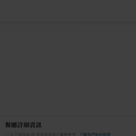
餐廳詳細資訊
ⓘ
以下資訊由 AI 從部落客食記彙整整理
·
了解我們如何精選