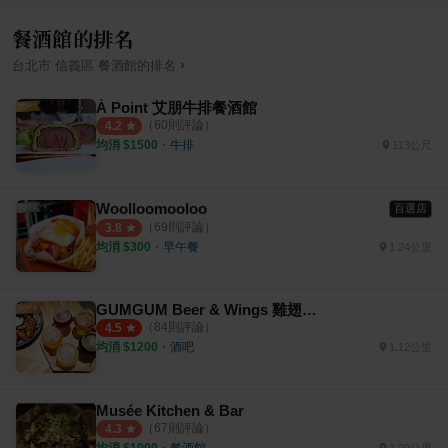
餐酒館的排名
›
台北市
信義區
餐酒館
的排名
À Point 艾朋牛排餐酒館
（
60
則評論）
4.2
均消 $
1500
・
牛排
113公尺
Woolloomooloo
百選店
（
69
則評論）
3.8
均消 $
300
・
早午餐
1.24公里
GUMGUM Beer & Wings 雞翅啤酒吧
（
84
則評論）
4.5
均消 $
1200
・
酒吧
1.12公里
Musée Kitchen & Bar
（
67
則評論）
4.3
均消 $
1000
・
餐酒館