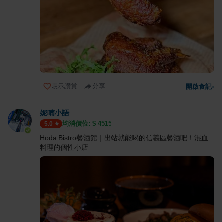
表示讚賞
分享
開啟食記
›
妮喃小語
均消價位: $
4515
5.0
Hoda Bistro餐酒館｜出站就能喝的信義區餐酒吧！混血
料理的個性小店