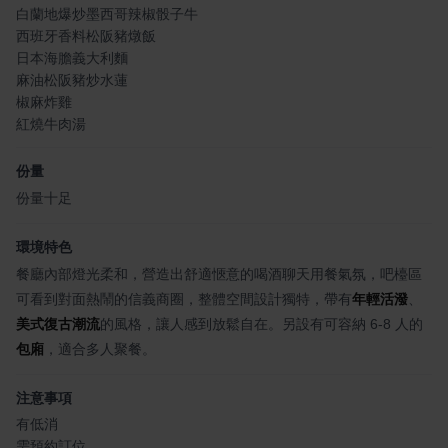
白蘭地爆炒墨西哥辣椒骰子牛
西班牙香料松阪豬燉飯
日本海膽義大利麵
麻油松阪豬炒水蓮
椒麻炸雞
紅燒牛肉湯
份量
份量十足
環境特色
餐廳內部燈光柔和，營造出舒適愜意的喝酒聊天用餐氣氛，吧檯區
可看到對面熱鬧的信義商圈，整體空間設計獨特，帶有
年輕活潑
、
美式復古潮流
的風格，讓人感到放鬆自在。另設有可容納 6-8 人的
包廂
，適合多人聚餐。
注意事項
有低消
需預約訂位