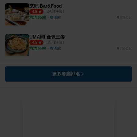
來吧 Bar&Food
（
24
則評論）
4.5
均消 $
500
・
餐酒館
997公尺
UMAMI 金色三麥
（
15
則評論）
4.5
均消 $
600
・
餐酒館
768公尺
更多餐廳排名