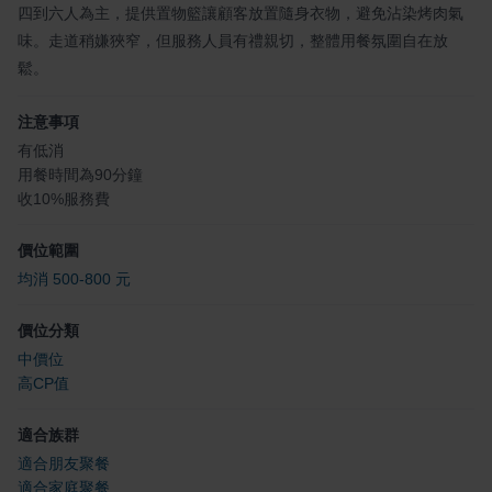
四到六人為主，提供置物籃讓顧客放置隨身衣物，避免沾染烤肉氣
味。走道稍嫌狹窄，但服務人員有禮親切，整體用餐氛圍自在放
鬆。
注意事項
有低消
用餐時間為90分鐘
收10%服務費
價位範圍
均消 500-800 元
價位分類
中價位
高CP值
適合族群
適合朋友聚餐
適合家庭聚餐