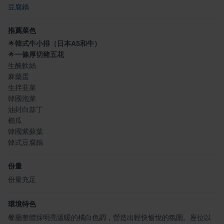
豆腐鍋
推薦菜色
🌟
韓式牛小排（日本A5和牛）
🌟
一條厚切豬五花
生醃軟絲
麻藥蛋
生拌韭菜
韓國泡菜
油封白蒜丁
櫛瓜
韓國紫蘇葉
韓式豆腐鍋
份量
份量充足
環境特色
餐廳整體採明亮溫暖的橘白色調，營造出輕快愉悅的氛圍。座位以