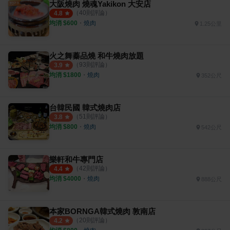
大阪燒肉 燒魂Yakikon 大安店
（
40
則評論）
4.8
均消 $
600
・
燒肉
1.25公里
火之舞蓁品燒 和牛燒肉放題
（
93
則評論）
3.9
均消 $
1800
・
燒肉
352公尺
台韓民國 韓式燒肉店
（
51
則評論）
3.8
均消 $
800
・
燒肉
542公尺
樂軒和牛專門店
（
42
則評論）
4.4
均消 $
4000
・
燒肉
888公尺
本家BORNGA韓式燒肉 敦南店
（
20
則評論）
4.2