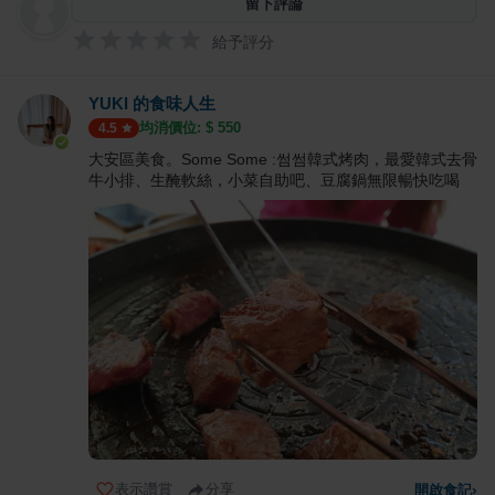
留下評論
給予評分
YUKI 的食味人生
均消價位: $
550
4.5
大安區美食。Some Some :썸썸韓式烤肉，最愛韓式去骨
牛小排、生醃軟絲，小菜自助吧、豆腐鍋無限暢快吃喝
表示讚賞
分享
開啟食記
›