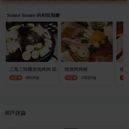
Some Some 的相似餐廳
三角三韓國道地烤肉 延吉店
燒酒烤烤豬
禧太
·
8
則評論
·
23
則評論
4.2
4.2
4.6
用戶評論