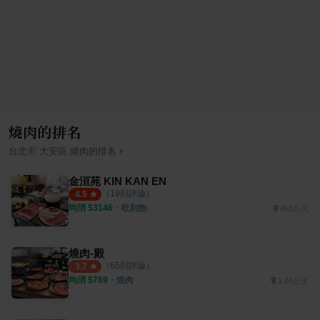
燒肉的排名
›
台北市
大安區
燒肉
的排名
金洹苑 KIN KAN EN
（
19
則評論）
4.5
均消 $
3146
・
吃到飽
453公尺
燒肉-殿
（
65
則評論）
3.7
均消 $
769
・
燒肉
1.04公里