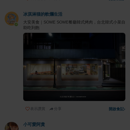
冰淇淋猫的軟爛生活
大安美食｜SOME SOME餐廳韓式烤肉，台北韓式小菜自
助吃到飽
表示讚賞
分享
開啟食記
›
小可愛阿貴