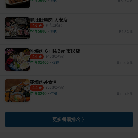
均消 $
800
・
燒肉
897公尺
胖肚肚燒肉 大安店
（
8
則評論）
4.6
均消 $
800
・
燒肉
1.8公里
吽燒肉 Grill&Bar 市民店
（
46
則評論）
4.6
均消 $
1000
・
燒肉
1.09公里
滿燒肉丼食堂
（
58
則評論）
4.4
均消 $
200
・
午餐
1.31公里
更多餐廳排名