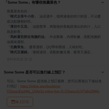
「Some Some」有哪些推薦菜色？
『
韓式去骨牛小排
』
: 油花適中，燒烤過後的肉汁鮮甜，不沾醬
『
薄切牛五花
』
: 油脂豐厚，烤製後的香氣跟滴出的肉汁，入口
『
馬鈴薯煎餅佐海膽奶油
』
: 外皮酥脆，內裡軟嫩，搭配海膽奶
『
生醃章魚
』
『
韓式豆腐鍋
』
: 微辣湯頭，搭配鮮嫩豆腐，暖胃又滿足。
資料來源
Some Some 是否可以進行線上預訂？
可以。Some Some 提供線上預訂服務，您可以透過以下連結進
行預訂：
https://inline.app/booking/-
O3opzcEaJrMc_UUfe3u:inline-live-3/-O3opzol1rV7s8x294Kr
線上訂位