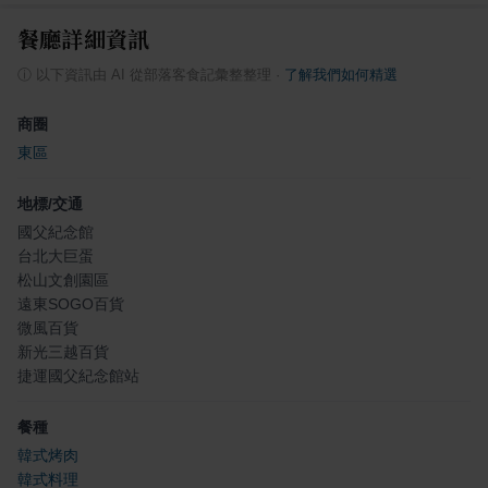
餐廳詳細資訊
ⓘ
以下資訊由 AI 從部落客食記彙整整理
·
了解我們如何精選
商圈
東區
地標/交通
國父紀念館
台北大巨蛋
松山文創園區
遠東SOGO百貨
微風百貨
新光三越百貨
捷運國父紀念館站
餐種
韓式烤肉
韓式料理