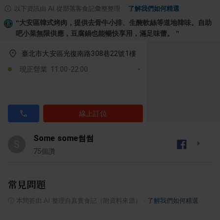
以下資訊由 AI 從部落客食記彙整整理
·
了解我們如何精選
“
大安區韓式烤肉，提供去骨牛小排、生醃軟絲等道地韓味。自助
吧小菜無限供應，豆腐鍋也能暢快享用，滿足味蕾。
”
臺北市大安區光復南路308巷22號1樓
現正營業: 11:00-22:00
線上訂位
Some some썸썸
S
75
個讚
常見問題
ⓘ
本問答由 AI 整理自真實食記（附資料來源）
·
了解我們如何精選