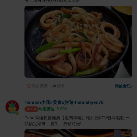
有！還有各種熱炒鍋物太澎湃
表示讚賞
分享
開啟食記
›
Hannah小涵x美食x旅遊-hannahyen79
均消價位: $
800
4.0
Food高雄餐廳推薦【這間串燒】吃到飽KTV包廂唱歌,一
站搞定聚餐、慶生、放鬆時光!