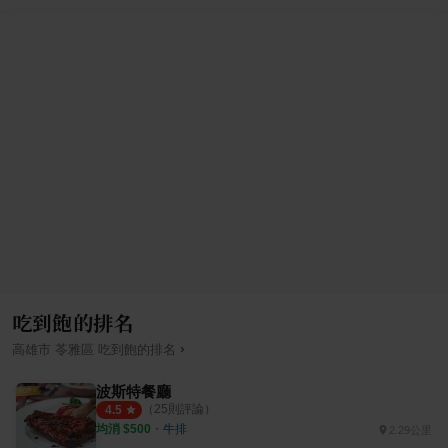
吃到飽的排名
›
高雄市
苓雅區
吃到飽
的排名
波斯特餐廳
（
25
則評論）
4.5
均消 $
500
・
牛排
2.29公里