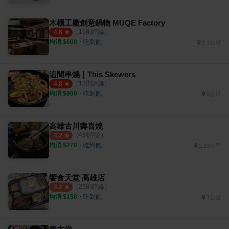
木櫃工廠創意鍋物 MUQE Factory
（
16
則評論）
4.6
均消 $
600
・
吃到飽
2.1公里
這間串燒｜This Skewers
（
13
則評論）
4.8
均消 $
800
・
吃到飽
0公尺
高雄古川壽喜燒
（
4
則評論）
4.2
均消 $
270
・
吃到飽
2.89公里
饗食天堂 高雄店
（
25
則評論）
4.2
均消 $
150
・
吃到飽
1公里