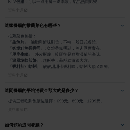
KTV
包廂
，可以一邊用餐一邊唱歌，氣氛熱鬧歡樂。
資料來源
這家餐廳的推薦菜色有哪些？
『
生魚片
』
『
炙燒鮭魚握壽司
』
『
厚岸生蠔
』
『
避風塘軟殼蟹
』
『
香料茄汁蛤蜊
』
: 酸酸甜甜帶香料味，蛤蜊大顆又新鮮。
資料來源
這間餐廳的平均消費金額大約是多少？
提供三種吃到飽價位選擇：699元、899元、1299元。
資料來源
如何預約這間餐廳？