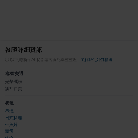
餐廳詳細資訊
ⓘ
以下資訊由 AI 從部落客食記彙整整理
·
了解我們如何精選
地標/交通
光榮碼頭
漢神百貨
餐種
串燒
日式料理
生魚片
壽司