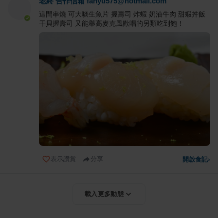
老終 合作信箱 fanyu575@hotmail.com
這間串燒 可大啖生魚片 握壽司 炸蝦 奶油牛肉 甜蝦丼飯
干貝握壽司 又能舉高麥克風歡唱的另類吃到飽！
表示讚賞
分享
開啟食記
›
載入更多動態