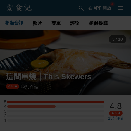
在 APP 開啟
餐廳資訊
照片
菜單
評論
相似餐廳
3
/
10
這間串燒｜This Skewers
13
則評論
·
4.8
5
4.8
5 星：6 則評論
4
4 星：3 則評論
3
3 星：0 則評論
4.8
2
2 星：0 則評論
13
則評論
1
1 星：0 則評論