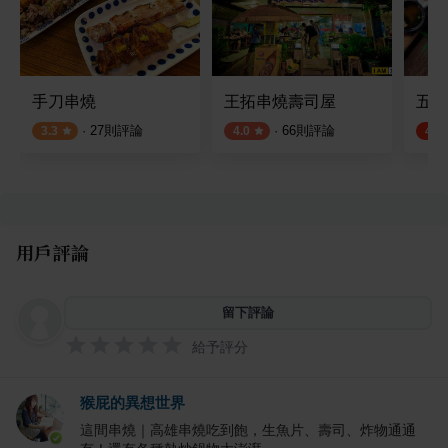
手刀串燒
王拓串燒壽司屋
五番
·
27
則評論
·
66
則評論
3.3
4.0
4.7
用戶評論
留下評論
給予評分
猴屁的異想世界
這間串燒｜高雄串燒吃到飽，生魚片、壽司、炸物通通