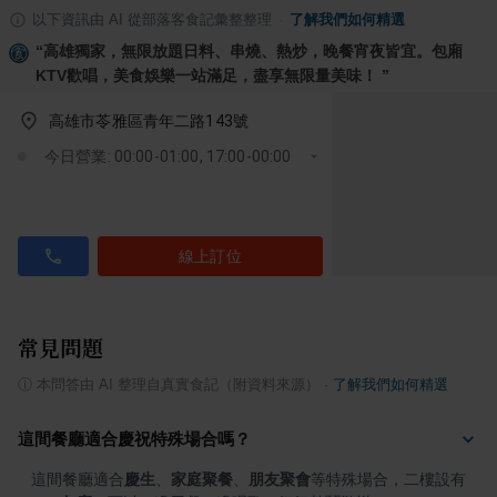
以下資訊由 AI 從部落客食記彙整整理
·
了解我們如何精選
“
高雄獨家，無限放題日料、串燒、熱炒，晚餐宵夜皆宜。包廂
KTV歡唱，美食娛樂一站滿足，盡享無限量美味！
”
高雄市苓雅區青年二路143號
今日營業: 00:00-01:00, 17:00-00:00
線上訂位
常見問題
ⓘ
本問答由 AI 整理自真實食記（附資料來源）
·
了解我們如何精選
這間餐廳適合慶祝特殊場合嗎？
這間餐廳適合
慶生
、
家庭聚餐
、
朋友聚會
等特殊場合，二樓設有