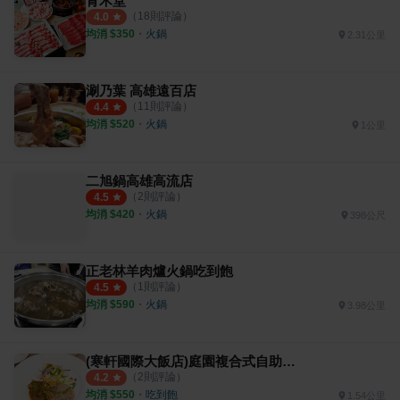
青木堂
（
18
則評論）
4.0
均消 $
350
・
火鍋
2.31公里
涮乃葉 高雄遠百店
（
11
則評論）
4.4
均消 $
520
・
火鍋
1公里
二旭鍋高雄高流店
（
2
則評論）
4.5
均消 $
420
・
火鍋
398公尺
正老林羊肉爐火鍋吃到飽
（
1
則評論）
4.5
均消 $
590
・
火鍋
3.98公里
(寒軒國際大飯店)庭園複合式自助餐廳
（
2
則評論）
4.2
均消 $
550
・
吃到飽
1.54公里