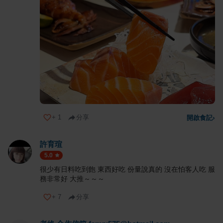
+
1
分享
開啟食記
›
許育瑄
5.0
很少有日料吃到飽 東西好吃 份量說真的 沒在怕客人吃 服
務非常好 大推～～～
+
7
分享