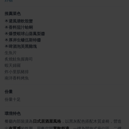
炸物
推薦菜色
🌟
避風塘軟殼蟹
🌟
香料茄汁蛤蜊
🌟
爆漿蝦球山葵鳳梨醬
🌟
厚岸生蠔伍斯特醬
🌟
啤酒泡芙黑雞塊
生魚片
炙燒鮭魚握壽司
蝦天婦羅
炸小里肌豬排
南洋香料烤魚
份量
份量十足
環境特色
餐廳內部裝潢為
日式居酒屋風格
，以黑灰配色搭配木質桌椅，營造
出
有質感
的氛圍。用餐空間
寬敞舒適
，一樓為開放式座位區，二樓