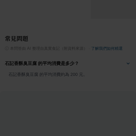
常見問題
ⓘ
本問答由 AI 整理自真實食記（附資料來源）
·
了解我們如何精選
石記香酥臭豆腐 的平均消費是多少？
石記香酥臭豆腐 的平均消費約為 200 元。