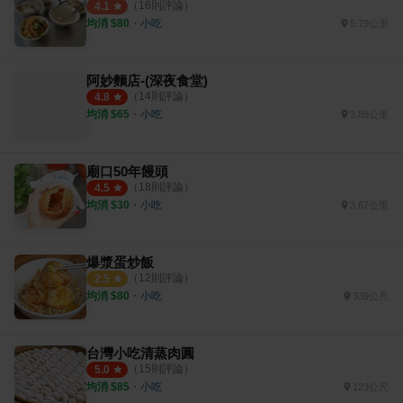
（
16
則評論）
4.1
均消 $
80
・
小吃
5.79公里
阿妙麵店-(深夜食堂)
（
14
則評論）
4.8
均消 $
65
・
小吃
3.88公里
廟口50年饅頭
（
18
則評論）
4.5
均消 $
30
・
小吃
3.67公里
爆漿蛋炒飯
（
12
則評論）
2.5
均消 $
80
・
小吃
339公尺
台灣小吃清蒸肉圓
（
15
則評論）
5.0
均消 $
85
・
小吃
123公尺