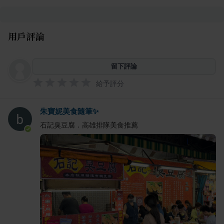
用戶評論
留下評論
給予評分
朱寶妮美食隨筆✨
石記臭豆腐．高雄排隊美食推薦