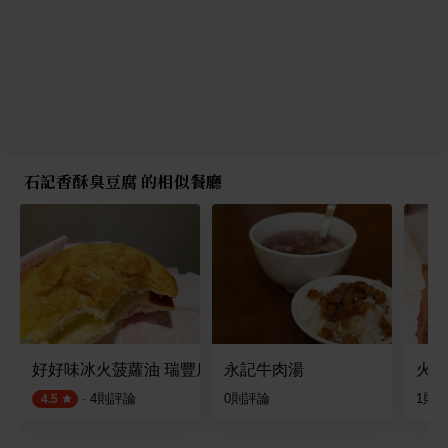
石記香酥臭豆腐 的相似餐廳
好好味冰火菠蘿油 瑞豐店
永記牛肉湯
火魂
·
4
則評論
0
則評論
1
則
4.5