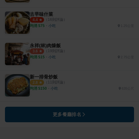
古早味什菜
（
16
則評論）
4.4
均消 $
75
・
小吃
1.25公里
永祥(林)肉燥飯
（
19
則評論）
3.6
均消 $
15
・
小吃
2.75公里
新一排骨炒飯
（
11
則評論）
2.8
均消 $
150
・
小吃
635公尺
更多餐廳排名