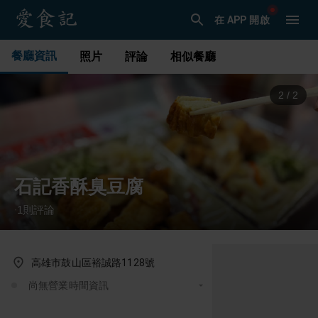
在 APP 開啟
餐廳資訊
照片
評論
相似餐廳
2
/
2
石記香酥臭豆腐
1
則評論
·
高雄市鼓山區裕誠路1128號
尚無營業時間資訊