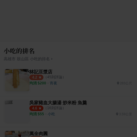
小吃的排名
›
高雄市
鼓山區
小吃
的排名
林記豆漿店
（
45
則評論）
4.2
均消 $
200
・
宵夜
283公尺
吳家豬血大腸湯 炒米粉 魚羹
（
16
則評論）
4.6
均消 $
55
・
小吃
3.59公里
萬全肉圓