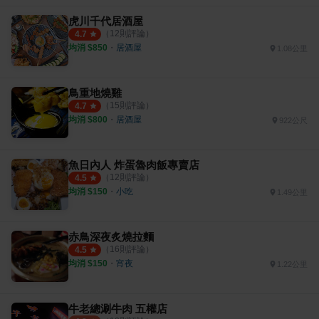
虎川千代居酒屋
（
12
則評論）
4.7
均消 $
850
・
居酒屋
1.08公里
鳥重地燒雞
（
15
則評論）
4.7
均消 $
800
・
居酒屋
922公尺
魚日內人 炸蛋魯肉飯專賣店
（
12
則評論）
4.5
均消 $
150
・
小吃
1.49公里
赤鳥深夜炙燒拉麵
（
16
則評論）
4.5
均消 $
150
・
宵夜
1.22公里
牛老總涮牛肉 五權店