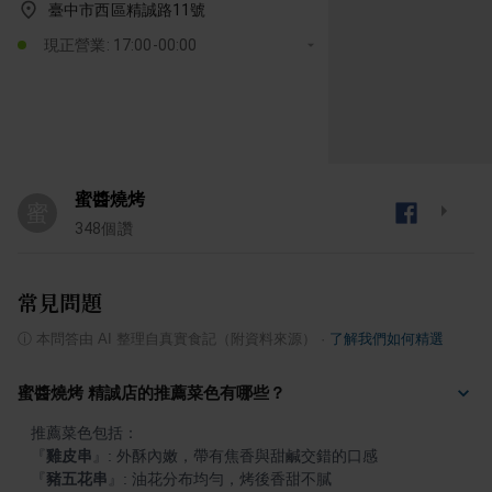
臺中市西區精誠路11號
現正營業: 17:00-00:00
蜜醬燒烤
蜜
348
個讚
常見問題
ⓘ
本問答由 AI 整理自真實食記（附資料來源）
·
了解我們如何精選
蜜醬燒烤 精誠店的推薦菜色有哪些？
『
雞皮串
』
『
豬五花串
』