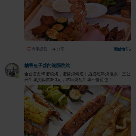
表示讚賞
分享
開啟食記
›
柚香魚子醬的蹦蹦跳跳
全台首創蜂蜜燒烤，蜜醬燒烤逢甲店必吃串燒推薦！三公
升生啤挑戰價350元，吃串燒配生啤不傷荷包！