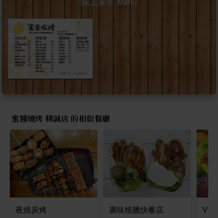
線上菜單 Menu
蜜醬燒烤 精誠店 的相似餐廳
夜燒炭烤
廣味燒臘快餐店
VE