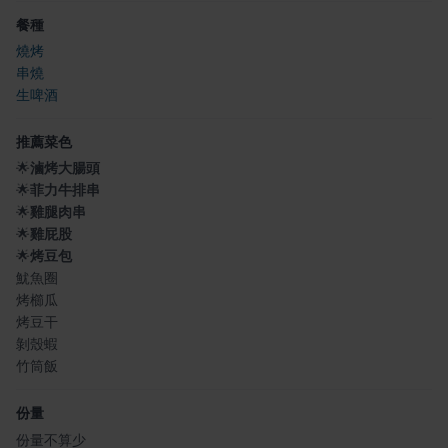
餐種
燒烤
串燒
生啤酒
推薦菜色
🌟
滷烤大腸頭
🌟
菲力牛排串
🌟
雞腿肉串
🌟
雞屁股
🌟
烤豆包
魷魚圈
烤櫛瓜
烤豆干
剝殼蝦
竹筒飯
份量
份量不算少