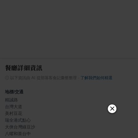
餐廳詳細資訊
ⓘ
以下資訊由 AI 從部落客食記彙整整理
·
了解我們如何精選
地標/交通
精誠路
台灣大道
美村豆花
瑞全港式點心
大俠台灣綠豆沙
八曜和茶台中