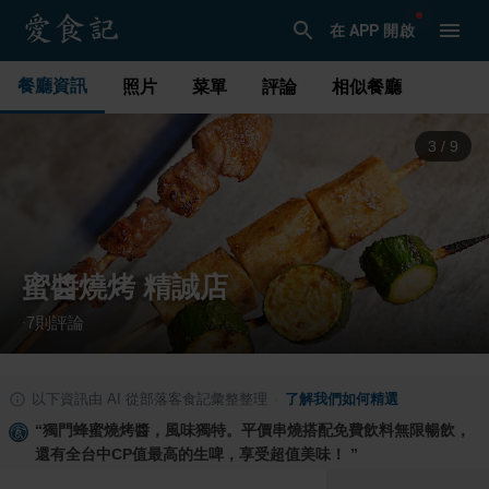
在 APP 開啟
餐廳資訊
照片
菜單
評論
相似餐廳
4
/
9
蜜醬燒烤 精誠店
7
則評論
·
以下資訊由 AI 從部落客食記彙整整理
·
了解我們如何精選
“
獨門蜂蜜燒烤醬，風味獨特。平價串燒搭配免費飲料無限暢飲，
還有全台中CP值最高的生啤，享受超值美味！
”