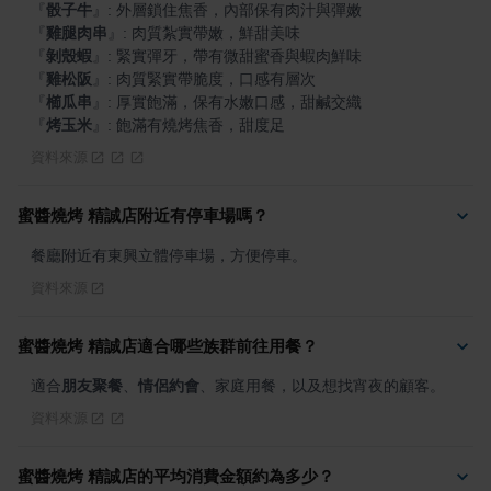
『
骰子牛
』
『
雞腿肉串
』
『
剝殼蝦
』
『
雞松阪
』
『
櫛瓜串
』
『
烤玉米
』
: 飽滿有燒烤焦香，甜度足
資料來源
蜜醬燒烤 精誠店附近有停車場嗎？
餐廳附近有東興立體停車場，方便停車。
資料來源
蜜醬燒烤 精誠店適合哪些族群前往用餐？
適合
朋友聚餐
、
情侶約會
、家庭用餐，以及想找宵夜的顧客。
資料來源
蜜醬燒烤 精誠店的平均消費金額約為多少？