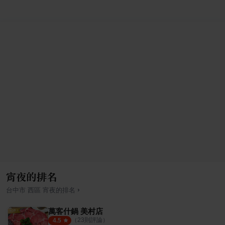
宵夜的排名
›
台中市
西區
宵夜
的排名
萬客什鍋 美村店
（
23
則評論）
4.5