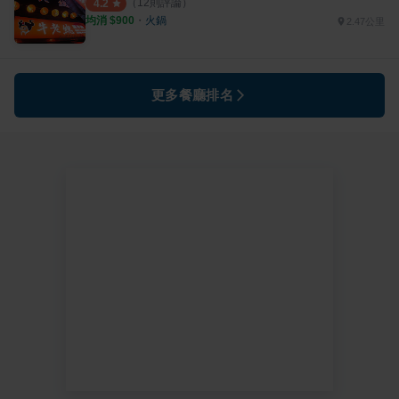
（
12
則評論）
4.2
均消 $
900
・
火鍋
2.47公里
更多餐廳排名