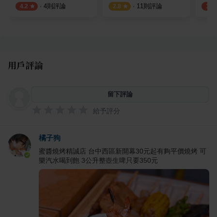
·
4
則評論
·
11
則評論
4.2
2.8
3.9
用戶評論
留下評論
給予評分
橘子狗
蜜醬燒烤精誠店 台中西區新開幕30元起有夠平價燒烤 可
樂汽水喝到飽 3公升整壺生啤只要350元