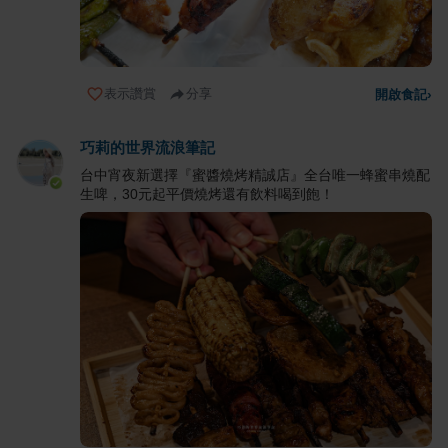
表示讚賞
分享
開啟食記
›
巧莉的世界流浪筆記
台中宵夜新選擇『蜜醬燒烤精誠店』全台唯一蜂蜜串燒配
生啤，30元起平價燒烤還有飲料喝到飽！