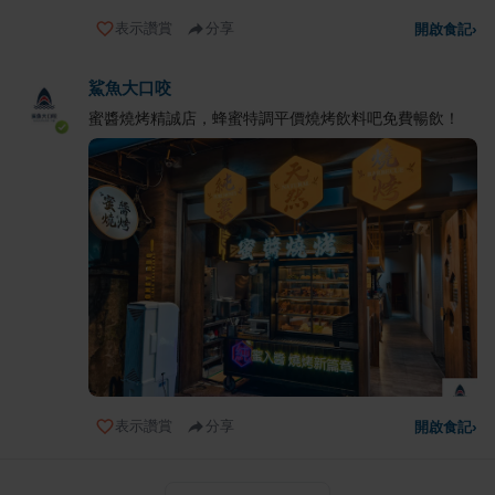
表示讚賞
分享
開啟食記
›
鯊魚大口咬
蜜醬燒烤精誠店，蜂蜜特調平價燒烤飲料吧免費暢飲！
表示讚賞
分享
開啟食記
›