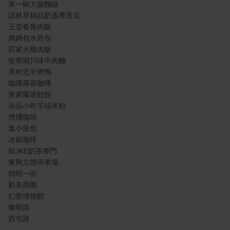
來一碗大腸麵線
語林萃精品奶蓋專賣店
玉堂春魯肉飯
媽媽包水煎包
莊家火雞肉飯
龍華閣川味牛肉麵
美村北平烤鴨
咖哩厚茶咖哩
黃家園蒸餃館
珍品小吃芋頭米粉
煙燻咖啡
葉小籠包
冰穀咖啡
BLIKE奶茶專門
東興立體停車場
精明一街
勤美商圈
幻覺博物館
黎明路
西屯路