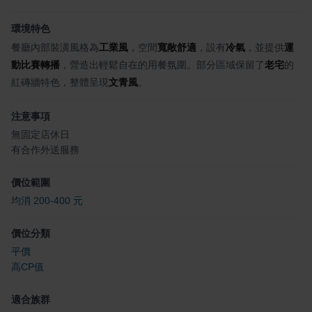
環境特色
餐廳內部裝潢風格為
工業風
，空間
寬敞舒適
，設有
冷氣
，並提供
運
動比賽轉播
，營造出輕鬆自在的用餐氛圍。部分區域保留了
老宅
的
紅磚牆特色，整體呈現
文青風
。
注意事項
無固定店休日
有合作外送服務
價位範圍
均消 200-400 元
價位分類
平價
高CP值
適合族群