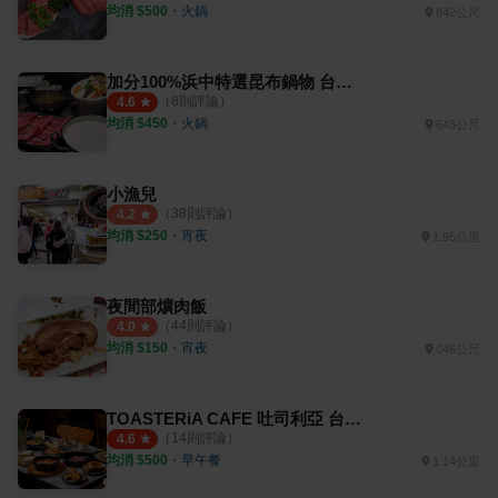
均消 $
500
・
火鍋
842公尺
加分100%浜中特選昆布鍋物 台中公益店
（
8
則評論）
4.6
均消 $
450
・
火鍋
643公尺
小漁兒
（
38
則評論）
4.2
均消 $
250
・
宵夜
1.95公里
夜間部爌肉飯
（
44
則評論）
4.0
均消 $
150
・
宵夜
646公尺
TOASTERiA CAFE 吐司利亞 台中PARK2店
（
14
則評論）
4.6
均消 $
500
・
早午餐
1.14公里