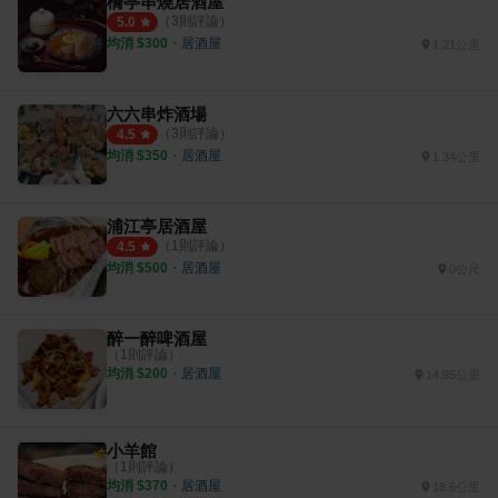
橋亭串燒居酒屋
（
3
則評論）
5.0
均消 $
300
・
居酒屋
1.21公里
六六串炸酒場
（
3
則評論）
4.5
均消 $
350
・
居酒屋
1.34公里
浦江亭居酒屋
（
1
則評論）
4.5
均消 $
500
・
居酒屋
0公尺
醉一醉啤酒屋
（
1
則評論）
均消 $
200
・
居酒屋
14.95公里
小羊館
（
1
則評論）
均消 $
370
・
居酒屋
18.6公里