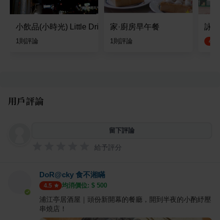
小飲品(小時光) Little Drinking
家·廚房早午餐
詠記
1
則評論
1
則評論
4.5
用戶評論
留下評論
給予評分
DoR@cky 食不湘瞞
均消價位: $
500
4.5
浦江亭居酒屋｜頭份新開幕的餐廳，開到半夜的小酌紓壓
串燒店！