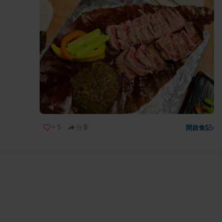
+
5
分享
開啟食記
›