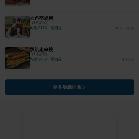
六角亭燒烤
（
1
則評論）
均消 $
170
・
居酒屋
34.31公里
趴趴走串燒
（
1
則評論）
均消 $
430
・
居酒屋
3公里
更多餐廳排名