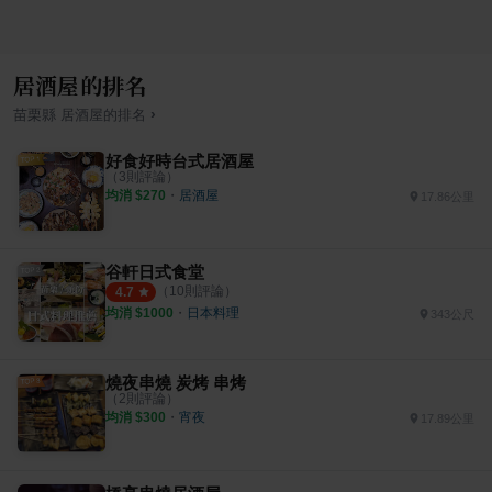
居酒屋的排名
›
苗栗縣
居酒屋
的排名
好食好時台式居酒屋
（
3
則評論）
均消 $
270
・
居酒屋
17.86公里
谷軒日式食堂
（
10
則評論）
4.7
均消 $
1000
・
日本料理
343公尺
燒夜串燒 炭烤 串烤
（
2
則評論）
均消 $
300
・
宵夜
17.89公里