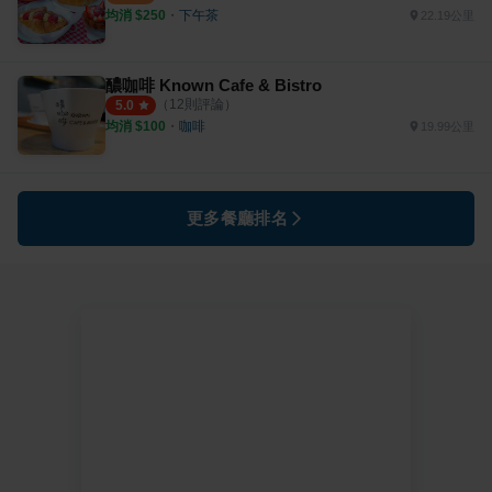
均消 $
250
・
下午茶
22.19公里
醲咖啡 Known Cafe & Bistro
（
12
則評論）
5.0
均消 $
100
・
咖啡
19.99公里
更多餐廳排名