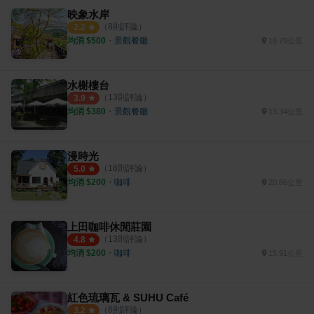
映象水岸
（
8
則評論）
2.2
均消 $
500
・
景觀餐廳
19.79公里
水榭樓台
（
13
則評論）
3.9
均消 $
380
・
景觀餐廳
13.34公里
漫時光
（
18
則評論）
5.0
均消 $
200
・
咖啡
20.86公里
上田咖啡休閒莊園
（
13
則評論）
4.8
均消 $
200
・
咖啡
15.91公里
紅色琉璃瓦 & SUHU Café
（
6
則評論）
3.2