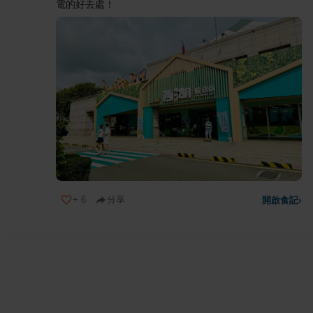
電的好去處！
+
6
分享
開啟食記
›