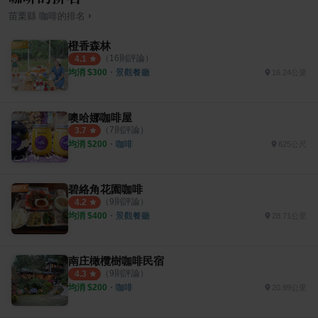
›
苗栗縣
咖啡
的排名
橙香森林
（
16
則評論）
4.1
均消 $
300
・
景觀餐廳
16.24公里
噢哈娜咖啡屋
（
7
則評論）
3.7
均消 $
200
・
咖啡
625公尺
碧絡角花園咖啡
（
9
則評論）
4.2
均消 $
400
・
景觀餐廳
28.71公里
南庄橄欖樹咖啡民宿
（
9
則評論）
4.3
均消 $
200
・
咖啡
20.99公里