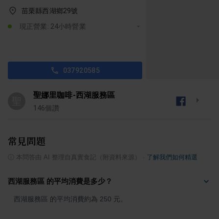
苗栗縣西湖鄉29號
現正營業: 24小時營業
037920585
聖娜里咖啡-西湖服務區
聖
146
個讚
常見問題
ⓘ
本問答由 AI 整理自真實食記（附資料來源）
·
了解我們如何精選
西湖服務區 的平均消費是多少？
西湖服務區 的平均消費約為 250 元。