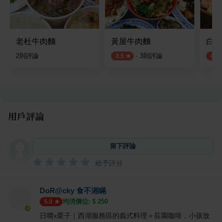
老杜牛肉麵
黃屋牛肉麵
白沙
2
則評論
·
3
則評論
3.5
4.0
用戶評論
留下評論
給予評分
DoR@cky 食不湘瞞
均消價位: $
250
5.0
日嚐x栗子｜西湖服務區的義式料理＋莊園咖啡，小孩放