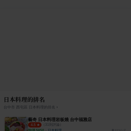
日本料理的排名
›
台中市
西屯區
日本料理
的排名
藝奇 日本料理岩板燒 台中福雅店
（
31
則評論）
4.5
均消 $
850
・
日本料理
933公尺