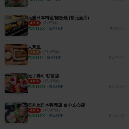
元膳日本料理/鐵板燒 (裕元酒店)
（
8
則評論）
4.5
均消 $
2800
・
日本料理
739公尺
大東屋
（
21
則評論）
3.0
均消 $
374
・
日本料理
2.77公里
元手壽司 朝富店
（
17
則評論）
4.8
均消 $
1098
・
日本料理
2.78公里
石井屋日本料理店 台中文心店
（
10
則評論）
4.8
均消 $
1300
・
日本料理
4.13公里