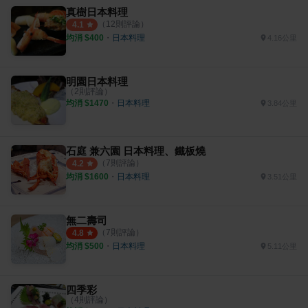
真樹日本料理
（
12
則評論）
4.1
均消 $
400
・
日本料理
4.16公里
明園日本料理
（
2
則評論）
均消 $
1470
・
日本料理
3.84公里
石庭 兼六園 日本料理、鐵板燒
（
7
則評論）
4.2
均消 $
1600
・
日本料理
3.51公里
無二壽司
（
7
則評論）
4.8
均消 $
500
・
日本料理
5.11公里
四季彩
（
4
則評論）