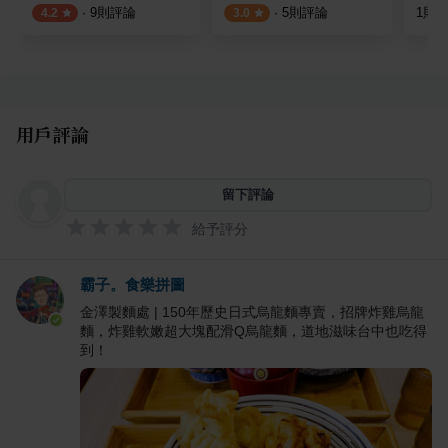
·
9
則評論
·
5
則評論
1
則
4.2
3.0
用戶評論
留下評論
給予評分
霸子。食樂拼圖
金澤製麵處 | 150年歷史日式烏龍麵專賣，招牌炸雞烏龍
麵，炸雞軟嫩超大塊配滑Q烏龍麵，道地滋味台中也吃得
到！