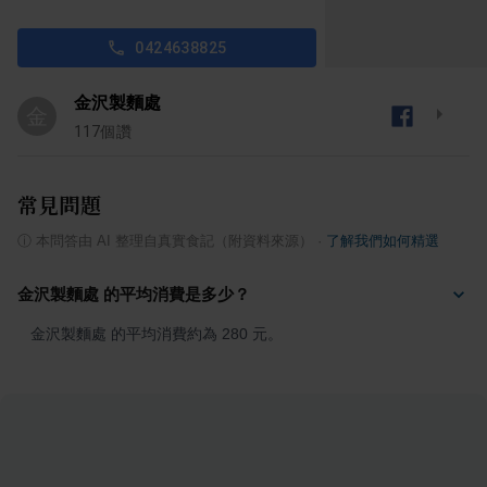
0424638825
金沢製麵處
金
117
個讚
常見問題
ⓘ
本問答由 AI 整理自真實食記（附資料來源）
·
了解我們如何精選
金沢製麵處 的平均消費是多少？
金沢製麵處 的平均消費約為 280 元。