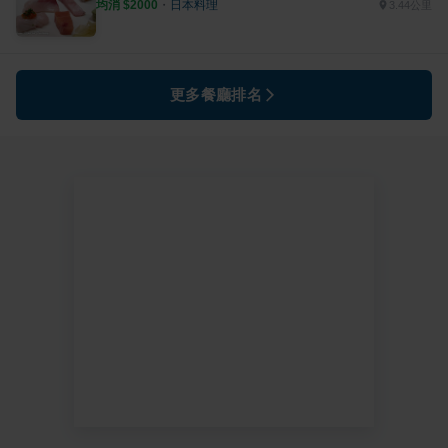
均消 $
2000
・
日本料理
3.44公里
更多餐廳排名