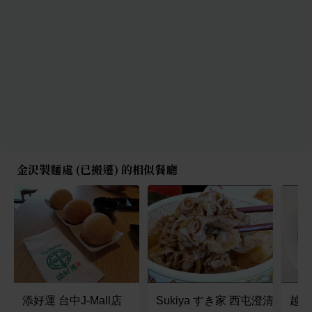
金沢製麵處 (已搬遷) 的相似餐廳
添好運 台中J-Mall店
Sukiya すき家 西屯澄清店
越鴻