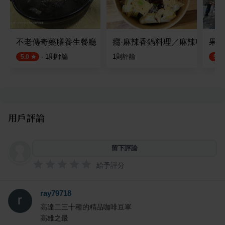
不老傳奇藥膳養生餐廳
癮·麻辣香鍋料理／麻辣乾鍋
果貿
·
1
則評論
1
則評論
5.0
5.0
用戶評論
留下評論
給予評分
ray79718
高達二三十種的精品咖啡豆單
高雄之最