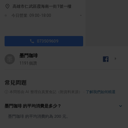
高雄市仁武區霞海南一街1號一樓
今日營業: 09:00-18:00
073509609
墨門珈琲
墨
1191
個讚
常見問題
ⓘ
本問答由 AI 整理自真實食記（附資料來源）
·
了解我們如何精選
墨門珈琲 的平均消費是多少？
墨門珈琲 的平均消費約為 200 元。