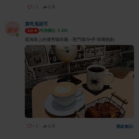
+
1
分享
貪吃鬼妮可
均消價位: $
200
5.0
霞海路上的優秀咖啡廳 - 墨門珈琲•序 啡嚐挑剔
+
1
分享
開啟食記
›