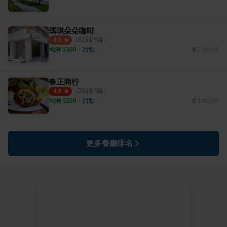
瑪琪朵朵咖啡
（
82
則評論）
4.1
均消 $
300
・
甜點
7.76公里
春正商行
（
56
則評論）
4.6
均消 $
200
・
甜點
3.69公里
更多餐廳排名