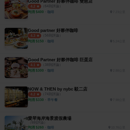
Good Partner 好夥伴咖啡 雙慈店
（
64
則評論）
4.2
均消 $
400
・
咖啡
7.23公里
Good partner 好夥伴咖啡
（
56
則評論）
4.3
均消 $
150
・
咖啡
5.24公里
Good Partner 好夥伴咖啡 巨蛋店
（
38
則評論）
4.1
均消 $
300
・
咖啡
2.88公里
NOW & THEN by nybc 駁二店
（
74
則評論）
4.2
均消 $
330
・
早午餐
7.98公里
愛琴海岸海景渡假農場
（
9
則評論）
均消 $
260
・
咖啡
10.76公里