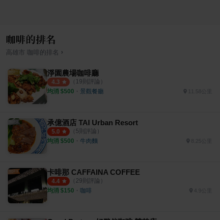
咖啡的排名
›
高雄市
咖啡
的排名
淨園農場咖啡廳
（
19
則評論）
4.3
均消 $
500
・
景觀餐廳
11.58公里
承億酒店 TAI Urban Resort
（
5
則評論）
5.0
均消 $
500
・
牛肉麵
8.25公里
卡啡那 CAFFAINA COFFEE
（
29
則評論）
4.4
均消 $
150
・
咖啡
4.9公里