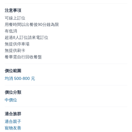
注意事項
可線上訂位
用餐時間以出餐後90分鐘為限
有低消
超過8人訂位請來電訂位
無提供停車場
無提供刷卡
餐畢需自行回收餐盤
價位範圍
均消 500-800 元
價位分類
中價位
適合族群
適合親子
寵物友善