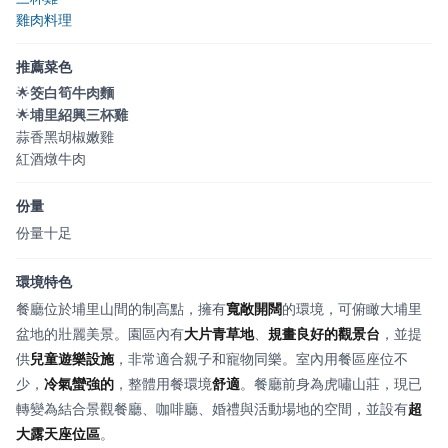
雞肉料理
推薦菜色
🌟
筊白筍牛肉麵
🌟
埔里紹興三杯雞
蒜香黑胡椒嫩雞
紅酒燉牛肉
份量
份量十足
環境特色
餐廳位於埔里山間的制高點，擁有
寬敞開闊
的環境，可俯瞰大埔里
盆地的壯麗美景。園區內有
大片青草地
、
規畫良好的觀景台
，並提
供
兒童遊樂設施
，非常適合親子和寵物同樂。室內用餐區座位不
少，
冷氣蠻強的
，整體用餐環境
舒適
。餐廳前身為虎嘯山莊，現已
轉變為結合景觀餐廳、咖啡廳、婚禮與活動場地的空間，並設有
超
大露天座位區
。