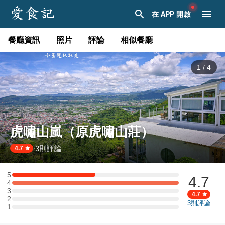
在 APP 開啟
餐廳資訊
照片
評論
相似餐廳
1
/
4
虎嘯山嵐（原虎嘯山莊）
3
則評論
·
4.7
5
4.7
5 星：1 則評論
4
4 星：2 則評論
3
3 星：0 則評論
4.7
2
2 星：0 則評論
3
則評論
1
1 星：0 則評論