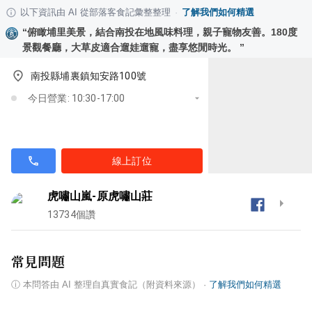
以下資訊由 AI 從部落客食記彙整整理
·
了解我們如何精選
“
俯瞰埔里美景，結合南投在地風味料理，親子寵物友善。180度
景觀餐廳，大草皮適合遛娃遛寵，盡享悠閒時光。
”
南投縣埔裏鎮知安路100號
今日營業: 10:30-17:00
線上訂位
虎嘯山嵐-原虎嘯山莊
13734
個讚
常見問題
ⓘ
本問答由 AI 整理自真實食記（附資料來源）
·
了解我們如何精選