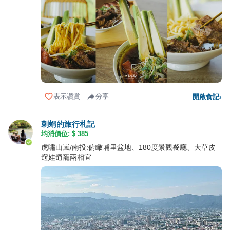
表示讚賞
分享
開啟食記
›
刺蝟的旅行札記
均消價位: $
385
虎嘯山嵐/南投:俯瞰埔里盆地、180度景觀餐廳、大草皮
遛娃遛寵兩相宜