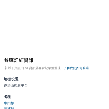
餐廳詳細資訊
ⓘ
以下資訊由 AI 從部落客食記彙整整理
·
了解我們如何精選
地標/交通
虎頭山觀景平台
餐種
牛肉麵
三杯雞