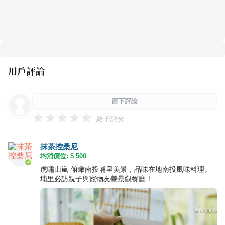
用戶評論
留下評論
給予評分
抹茶控桑尼
均消價位: $
500
虎嘯山嵐-俯瞰南投埔里美景，品味在地南投風味料理。
埔里必訪親子與寵物友善景觀餐廳！