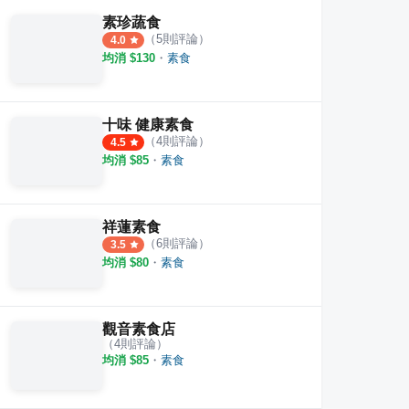
素珍蔬食
（
5
則評論）
4.0
均消 $
130
・
素食
十味 健康素食
（
4
則評論）
4.5
均消 $
85
・
素食
祥蓮素食
（
6
則評論）
3.5
均消 $
80
・
素食
觀音素食店
（
4
則評論）
均消 $
85
・
素食