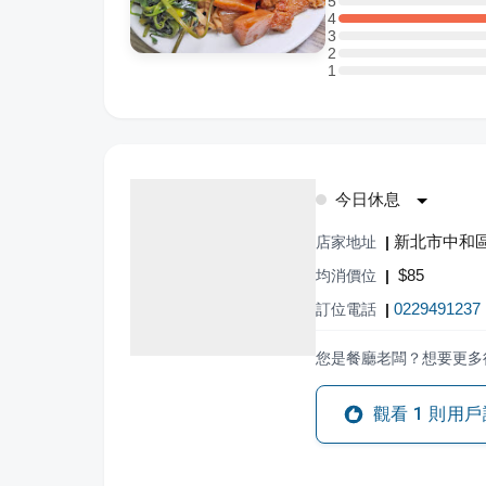
5
5 星：0 則評論
4
4 星：1 則評論
3
3 星：0 則評論
2
2 星：0 則評論
1
1 星：0 則評論
今日休息
新北市中和區
店家地址
|
$
85
均消價位
|
0229491237
訂位電話
|
您是餐廳老闆？想要更多
觀看
1
則用戶