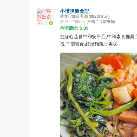
小噗扒飯食記
愛食記部落客
(
892
篇食記)
於
2024/06/25
推薦了這家餐廳
均消價位: $
85
慈緣心蔬食中和安平店,中和素食推薦
找,平價素食,紅燒麵飄香美味