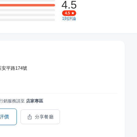
4.5
4.5
1
則評論
安平路174號
行銷服務請至
店家專區
評價
分享餐廳