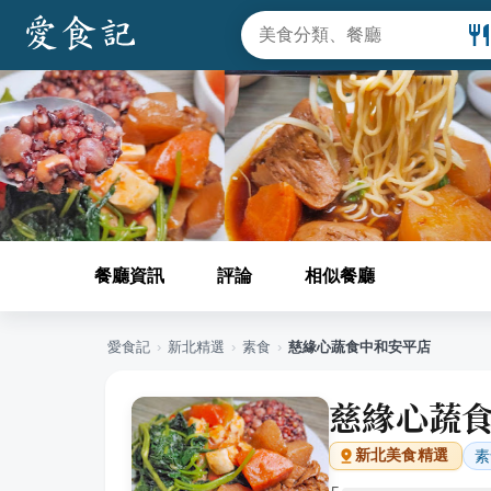
餐廳資訊
評論
相似餐廳
愛食記
›
新北
精選
›
素食
›
慈緣心蔬食中和安平店
慈緣心蔬
素
新北
美食精選