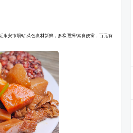
,近永安市場站,菜色食材新鮮，多樣選擇/素食便當，百元有