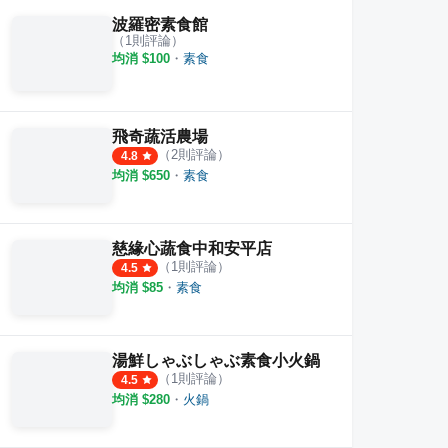
波羅密素食館
（
1
則評論）
均消 $
100
・
素食
飛奇蔬活農場
（
2
則評論）
4.8
均消 $
650
・
素食
慈緣心蔬食中和安平店
（
1
則評論）
4.5
均消 $
85
・
素食
湯鮮しゃぶしゃぶ素食小火鍋
（
1
則評論）
4.5
均消 $
280
・
火鍋