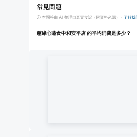
常見問題
ⓘ
本問答由 AI 整理自真實食記（附資料來源）
·
了解我
慈緣心蔬食中和安平店 的平均消費是多少？