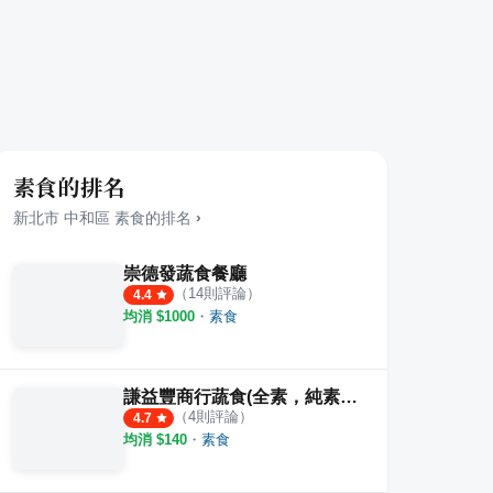
素食的排名
新北市
中和區
素食
的排名
›
崇德發蔬食餐廳
（
14
則評論）
4.4
均消 $
1000
・
素食
謙益豐商行蔬食(全素，純素，奶素)
（
4
則評論）
4.7
均消 $
140
・
素食